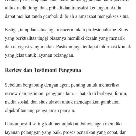
untuk melindungi data pribadi dan transaksi keuangan. Anda
dapat melihat tanda gembok di bilah alamat saat mengakses situs.
Ketiga, tampilan situs juga mencerminkan profesionalisme. Situs
yang berkualitas tinggi biasanya memiliki desain yang menarik
dan navigasi yang mudah. Pastikan juga terdapat informasi kontak
yang jelas untuk layanan pelanggan.
Review dan Testimoni Pengguna
Sebelum bergabung dengan agen, penting untuk memeriksa
review dan testimoni pengguna lain. Lihatlah di berbagai forum,
media sosial, dan situs ulasan untuk mendapatkan gambaran
objektif tentang pengalaman pemain.
Ulasan positif sering kali menunjukkan bahwa agen memiliki
layanan pelanggan yang baik, proses penarikan yang cepat, dan