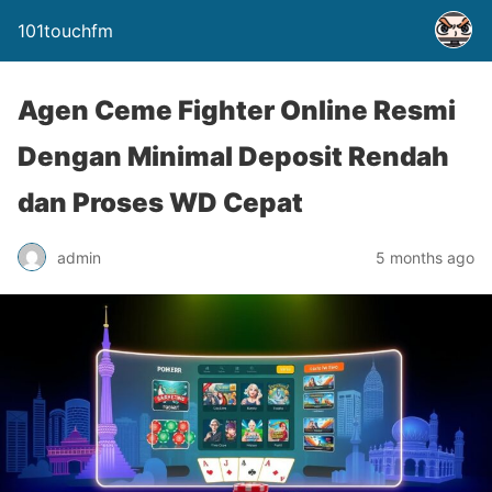
101touchfm
Agen Ceme Fighter Online Resmi
Dengan Minimal Deposit Rendah
dan Proses WD Cepat
admin
5 months ago