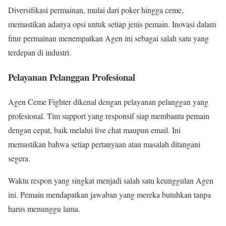
Diversifikasi permainan, mulai dari poker hingga ceme,
memastikan adanya opsi untuk setiap jenis pemain. Inovasi dalam
fitur permainan menempatkan Agen ini sebagai salah satu yang
terdepan di industri.
Pelayanan Pelanggan Profesional
Agen Ceme Fighter dikenal dengan pelayanan pelanggan yang
profesional. Tim support yang responsif siap membantu pemain
dengan cepat, baik melalui live chat maupun email. Ini
memastikan bahwa setiap pertanyaan atau masalah ditangani
segera.
Waktu respon yang singkat menjadi salah satu keunggulan Agen
ini. Pemain mendapatkan jawaban yang mereka butuhkan tanpa
harus menunggu lama.