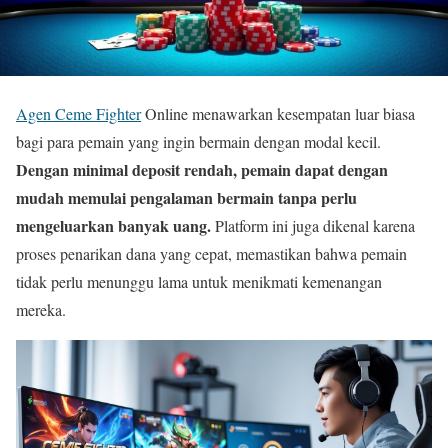
Agen Ceme Fighter
Online menawarkan kesempatan luar biasa
bagi para pemain yang ingin bermain dengan modal kecil.
Dengan minimal deposit rendah, pemain dapat dengan
mudah memulai pengalaman bermain tanpa perlu
mengeluarkan banyak uang.
Platform ini juga dikenal karena
proses penarikan dana yang cepat, memastikan bahwa pemain
tidak perlu menunggu lama untuk menikmati kemenangan
mereka.