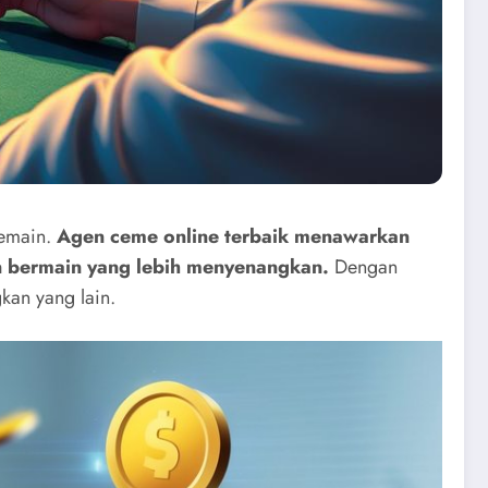
pemain.
Agen ceme online terbaik menawarkan
 bermain yang lebih menyenangkan.
Dengan
kan yang lain.