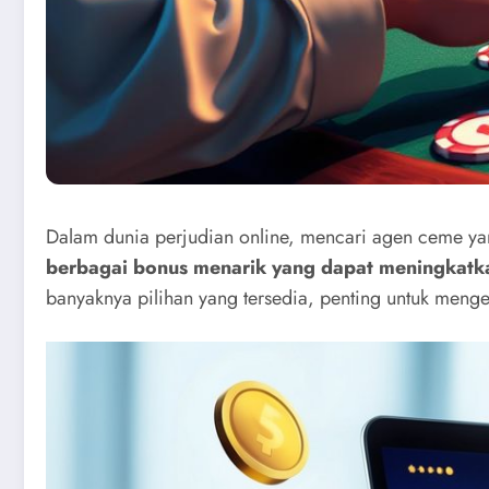
Dalam dunia perjudian online, mencari agen ceme yan
berbagai bonus menarik yang dapat meningkat
banyaknya pilihan yang tersedia, penting untuk meng