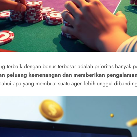
g terbaik dengan bonus terbesar adalah prioritas banyak 
kan peluang kemenangan dan memberikan pengalaman
etahui apa yang membuat suatu agen lebih unggul dibanding