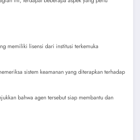
gian ini, terdapat beberapa aspek yang perlu
g memiliki lisensi dari institusi terkemuka
 memeriksa sistem keamanan yang diterapkan terhadap
nunjukkan bahwa agen tersebut siap membantu dan