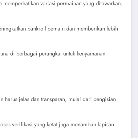
ya memperhatikan variasi permainan yang ditawarkan.
 meningkatkan bankroll pemain dan memberikan lebih
gguna di berbagai perangkat untuk kenyamanan
 harus jelas dan transparan, mulai dari pengisian
oses verifikasi yang ketat juga menambah lapisan