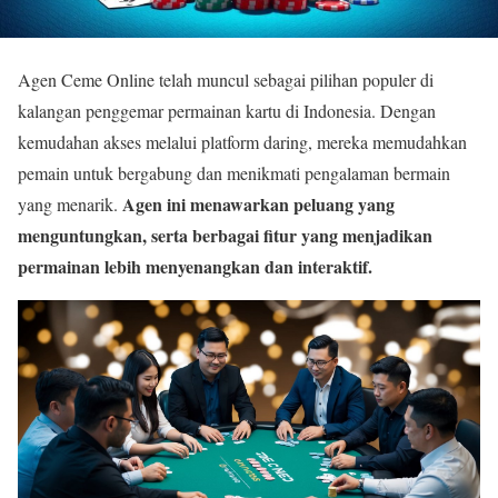
Agen Ceme Online telah muncul sebagai pilihan populer di
kalangan penggemar permainan kartu di Indonesia. Dengan
kemudahan akses melalui platform daring, mereka memudahkan
pemain untuk bergabung dan menikmati pengalaman bermain
Agen ini menawarkan peluang yang
yang menarik.
menguntungkan, serta berbagai fitur yang menjadikan
permainan lebih menyenangkan dan interaktif.