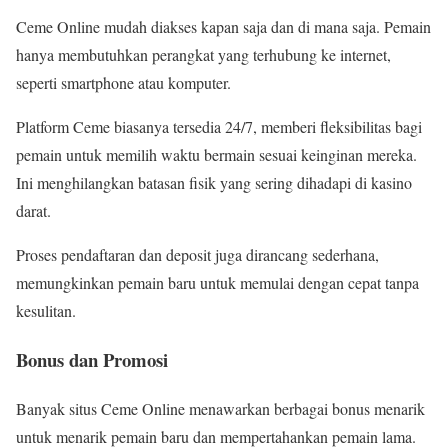
Ceme Online mudah diakses kapan saja dan di mana saja. Pemain
hanya membutuhkan perangkat yang terhubung ke internet,
seperti smartphone atau komputer.
Platform Ceme biasanya tersedia 24/7, memberi fleksibilitas bagi
pemain untuk memilih waktu bermain sesuai keinginan mereka.
Ini menghilangkan batasan fisik yang sering dihadapi di kasino
darat.
Proses pendaftaran dan deposit juga dirancang sederhana,
memungkinkan pemain baru untuk memulai dengan cepat tanpa
kesulitan.
Bonus dan Promosi
Banyak situs Ceme Online menawarkan berbagai bonus menarik
untuk menarik pemain baru dan mempertahankan pemain lama.