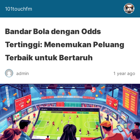
101touchfm
Bandar Bola dengan Odds
Tertinggi: Menemukan Peluang
Terbaik untuk Bertaruh
admin
1 year ago