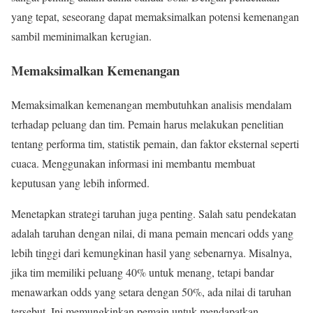
yang tepat, seseorang dapat memaksimalkan potensi kemenangan
sambil meminimalkan kerugian.
Memaksimalkan Kemenangan
Memaksimalkan kemenangan membutuhkan analisis mendalam
terhadap peluang dan tim. Pemain harus melakukan penelitian
tentang performa tim, statistik pemain, dan faktor eksternal seperti
cuaca. Menggunakan informasi ini membantu membuat
keputusan yang lebih informed.
Menetapkan strategi taruhan juga penting. Salah satu pendekatan
adalah taruhan dengan nilai, di mana pemain mencari odds yang
lebih tinggi dari kemungkinan hasil yang sebenarnya. Misalnya,
jika tim memiliki peluang 40% untuk menang, tetapi bandar
menawarkan odds yang setara dengan 50%, ada nilai di taruhan
tersebut. Ini memungkinkan pemain untuk mendapatkan