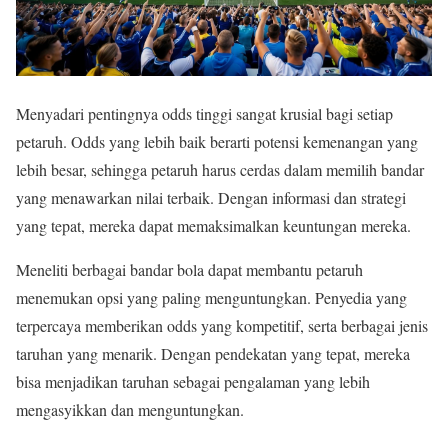
Menyadari pentingnya odds tinggi sangat krusial bagi setiap
petaruh. Odds yang lebih baik berarti potensi kemenangan yang
lebih besar, sehingga petaruh harus cerdas dalam memilih bandar
yang menawarkan nilai terbaik. Dengan informasi dan strategi
yang tepat, mereka dapat memaksimalkan keuntungan mereka.
Meneliti berbagai bandar bola dapat membantu petaruh
menemukan opsi yang paling menguntungkan. Penyedia yang
terpercaya memberikan odds yang kompetitif, serta berbagai jenis
taruhan yang menarik. Dengan pendekatan yang tepat, mereka
bisa menjadikan taruhan sebagai pengalaman yang lebih
mengasyikkan dan menguntungkan.