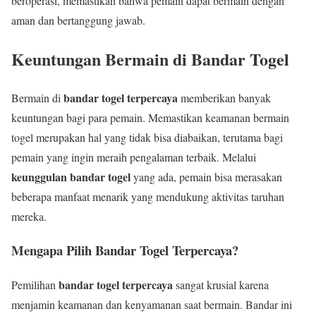
beroperasi, memastikan bahwa pemain dapat bermain dengan
aman dan bertanggung jawab.
Keuntungan Bermain di Bandar Togel
bandar togel terpercaya
Bermain di
memberikan banyak
keuntungan bagi para pemain. Memastikan keamanan bermain
togel merupakan hal yang tidak bisa diabaikan, terutama bagi
pemain yang ingin meraih pengalaman terbaik. Melalui
keunggulan bandar togel
yang ada, pemain bisa merasakan
beberapa manfaat menarik yang mendukung aktivitas taruhan
mereka.
Mengapa Pilih Bandar Togel Terpercaya?
bandar togel terpercaya
Pemilihan
sangat krusial karena
menjamin keamanan dan kenyamanan saat bermain. Bandar ini