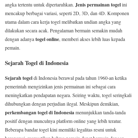
Jenis permainan togel
angka tertentu untuk dipertaruhkan.
ini
mencakup berbagai variasi, seperti 2D, 3D, dan 4D. Komponen
utama dalam cara kerja togel melibatkan undian angka yang
dilakukan secara acak. Pengalaman bermain semakin mudah
togel online
dengan adanya
, memberi akses lebih luas kepada
pemain.
Sejarah Togel di Indonesia
Sejarah togel
di Indonesia berawal pada tahun 1960-an ketika
pemerintah mengizinkan jenis permainan ini sebagai cara
meningkatkan pendapatan negara. Seiring waktu, togel seringkali
dihubungkan dengan perjudian ilegal. Meskipun demikian,
perkembangan togel di Indonesia
menunjukkan tanda-tanda
positif dengan munculnya platform online yang lebih teratur.
Beberapa bandar togel kini memiliki legalitas resmi untuk