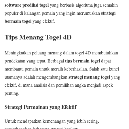
software prediksi togel
yang berbasis algoritma juga semakin
strategi
populer di kalangan pemain yang ingin merumuskan
bermain togel
yang efektif.
Tips Menang Togel 4D
Meningkatkan peluang menang dalam togel 4D membutuhkan
tips bermain togel
pendekatan yang tepat. Berbagai
dapat
membantu pemain untuk meraih keberhasilan. Salah satu kunci
strategi menang togel
utamanya adalah mengembangkan
yang
efektif, di mana analisis dan pemilihan angka menjadi aspek
penting.
Strategi Permainan yang Efektif
Untuk mendapatkan kemenangan yang lebih sering,
pertimbangkan beberapa strategi berikut: