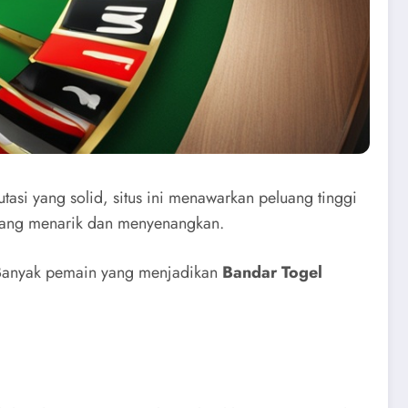
tasi yang solid, situs ini menawarkan peluang tinggi
yang menarik dan menyenangkan.
 Banyak pemain yang menjadikan
Bandar Togel