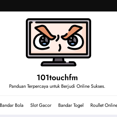
101touchfm
Panduan Terpercaya untuk Berjudi Online Sukses.
Bandar Bola
Slot Gacor
Bandar Togel
Roullet Onlin