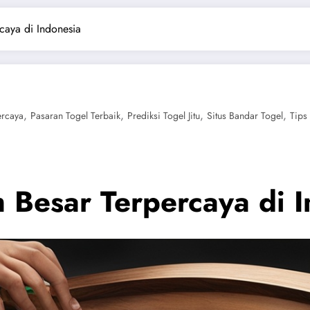
caya di Indonesia
,
,
,
,
ercaya
Pasaran Togel Terbaik
Prediksi Togel Jitu
Situs Bandar Togel
Tips
 Besar Terpercaya di 