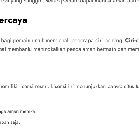
ipsi yang canggih, setiap pemain dapat merasa aman dan 
ercaya
g bagi pemain untuk mengenali beberapa ciri penting.
Ciri-
apat membantu meningkatkan pengalaman bermain dan mema
emiliki lisensi resmi. Lisensi ini menunjukkan bahwa situs t
engalaman mereka.
pan saja.