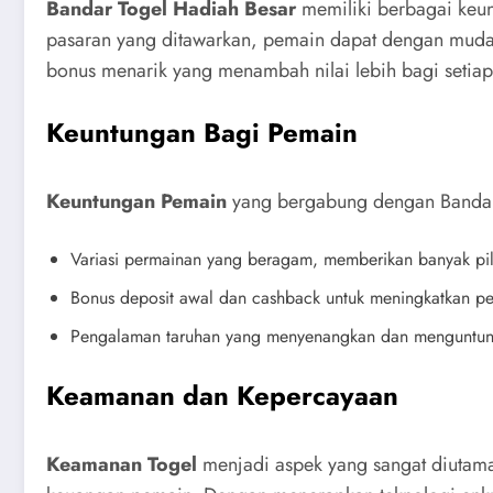
Bandar Togel Hadiah Besar
memiliki berbagai keun
pasaran yang ditawarkan, pemain dapat dengan mudah
bonus menarik yang menambah nilai lebih bagi setiap
Keuntungan Bagi Pemain
Keuntungan Pemain
yang bergabung dengan Bandar T
Variasi permainan yang beragam, memberikan banyak pi
Bonus deposit awal dan cashback untuk meningkatkan p
Pengalaman taruhan yang menyenangkan dan menguntun
Keamanan dan Kepercayaan
Keamanan Togel
menjadi aspek yang sangat diutamak