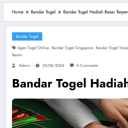
Home
Bandar Togel
Bandar Togel Hadiah Besar Terper
Bandar Togel
,
,
Agen Togel Online
Bandar Togel Singapore
Bandar Togel Terp
Resmi
Admin
29/08/2024
0 Comments
Bandar Togel Hadiah