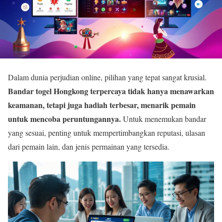
Dalam dunia perjudian online, pilihan yang tepat sangat krusial.
Bandar togel Hongkong terpercaya tidak hanya menawarkan
keamanan, tetapi juga hadiah terbesar, menarik pemain
untuk mencoba peruntungannya.
Untuk menemukan bandar
yang sesuai, penting untuk mempertimbangkan reputasi, ulasan
dari pemain lain, dan jenis permainan yang tersedia.