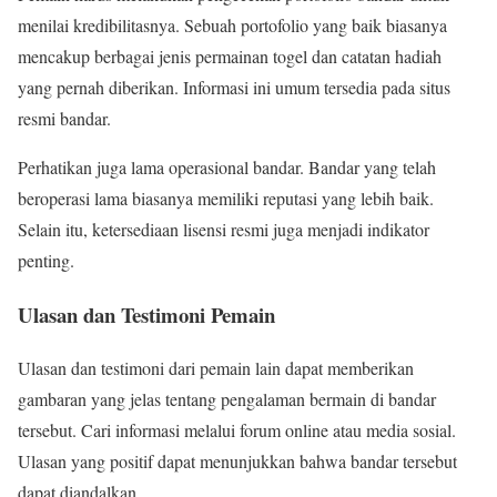
menilai kredibilitasnya. Sebuah portofolio yang baik biasanya
mencakup berbagai jenis permainan togel dan catatan hadiah
yang pernah diberikan. Informasi ini umum tersedia pada situs
resmi bandar.
Perhatikan juga lama operasional bandar. Bandar yang telah
beroperasi lama biasanya memiliki reputasi yang lebih baik.
Selain itu, ketersediaan lisensi resmi juga menjadi indikator
penting.
Ulasan dan Testimoni Pemain
Ulasan dan testimoni dari pemain lain dapat memberikan
gambaran yang jelas tentang pengalaman bermain di bandar
tersebut. Cari informasi melalui forum online atau media sosial.
Ulasan yang positif dapat menunjukkan bahwa bandar tersebut
dapat diandalkan.