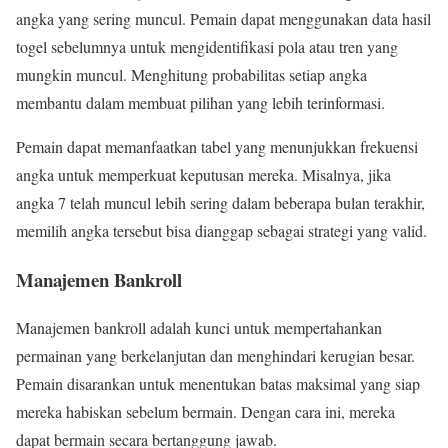
angka yang sering muncul. Pemain dapat menggunakan data hasil
togel sebelumnya untuk mengidentifikasi pola atau tren yang
mungkin muncul. Menghitung probabilitas setiap angka
membantu dalam membuat pilihan yang lebih terinformasi.
Pemain dapat memanfaatkan tabel yang menunjukkan frekuensi
angka untuk memperkuat keputusan mereka. Misalnya, jika
angka 7 telah muncul lebih sering dalam beberapa bulan terakhir,
memilih angka tersebut bisa dianggap sebagai strategi yang valid.
Manajemen Bankroll
Manajemen bankroll adalah kunci untuk mempertahankan
permainan yang berkelanjutan dan menghindari kerugian besar.
Pemain disarankan untuk menentukan batas maksimal yang siap
mereka habiskan sebelum bermain. Dengan cara ini, mereka
dapat bermain secara bertanggung jawab.