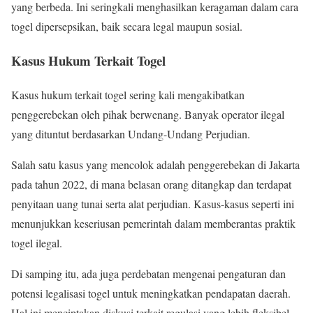
yang berbeda. Ini seringkali menghasilkan keragaman dalam cara
togel dipersepsikan, baik secara legal maupun sosial.
Kasus Hukum Terkait Togel
Kasus hukum terkait togel sering kali mengakibatkan
penggerebekan oleh pihak berwenang. Banyak operator ilegal
yang dituntut berdasarkan Undang-Undang Perjudian.
Salah satu kasus yang mencolok adalah penggerebekan di Jakarta
pada tahun 2022, di mana belasan orang ditangkap dan terdapat
penyitaan uang tunai serta alat perjudian. Kasus-kasus seperti ini
menunjukkan keseriusan pemerintah dalam memberantas praktik
togel ilegal.
Di samping itu, ada juga perdebatan mengenai pengaturan dan
potensi legalisasi togel untuk meningkatkan pendapatan daerah.
Hal ini menciptakan diskusi terkait regulasi yang lebih fleksibel