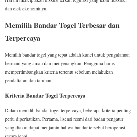
dan efek ekonominya.
Memilih Bandar Togel Terbesar dan
Terpercaya
Memilih bandar togel yang tepat adalah kunci untuk pengalaman
bermain yang aman dan menyenangkan. Pengguna harus
mempertimbangkan kriteria tertentu sebelum melakukan
pendaftaran dan taruhan.
Kriteria Bandar Togel Terpercaya
Dalam memilih bandar togel terpercaya, beberapa kriteria penting
perlu diperhatikan. Pertama, lisensi resmi dari badan pengatur
yang diakui dapat menjamin bahwa bandar tersebut beroperasi
secara legal.