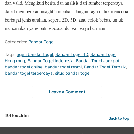
dan valid. Mengikuti berita dan analisis dari sumber terpercaya
dapat memberikan insight tambahan. Jangan ragu untuk mencoba
berbagai jenis taruhan, seperti 2D, 3D, atau colok bebas, untuk
menemukan yang paling sesuai dengan gaya bermain.
Categories:
Bandar Togel
Tags:
agen bandar togel
,
Bandar Togel 4D
,
Bandar Togel
Hongkong
,
Bandar Togel Indonesia
,
Bandar Togel Jackpot
,
bandar togel online
,
bandar togel resmi
,
Bandar Togel Terbaik
,
bandar togel terpercaya
,
situs bandar togel
Leave a Comment
101touchfm
Back to top