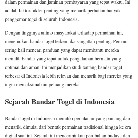
dalam permainan dan jaminan pembayaran yang tepat waktu. Ini
adalah faktor-faktor penting yang menarik perhatian banyak
penggemar togel di seluruh Indonesia.
Dengan tingginya animo masyarakat terhadap permainan ini,
menemukan bandar togel terkemuka sangatlah penting. Pemain
sering kali mencari panduan yang dapat membantu mereka
memilih bandar yang tepat untuk pengalaman bermain yang
optimal dan aman. Ini menjadikan studi tentang bandar togel
terbesar di Indonesia lebih relevan dan menarik bagi mereka yang
ingin memaksimalkan peluang mereka.
Sejarah Bandar Togel di Indonesia
Bandar togel di Indonesia memiliki perjalanan yang panjang dan
menarik, dimulai dari bentuk permainan tradisional hingga ke era
digital saat ini. Sejarah ini mencerminkan perubahan budaya dan