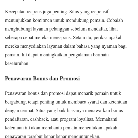
Kecepatan respons juga penting. Situs yang responsif
menunjukkan komitmen untuk mendukung pemain. Cobalah
menghubungi layanan pelanggan sebelum mendaftar, lihat
seberapa cepat mereka merespons. Selain itu, periksa apakah
mereka menyediakan layanan dalam bahasa yang nyaman bagi
pemain. Ini dapat meningkatkan pengalaman bermain
keseluruhan.
Penawaran Bonus dan Promosi
Penawaran bonus dan promosi dapat menarik pemain untuk
bergabung, tetapi penting untuk membaca syarat dan ketentuan
dengan cermat. Situs yang baik biasanya menawarkan bonus
pendaftaran, cashback, atau program loyalitas. Memahami
ketentuan ini akan membantu pemain menentukan apakah
penawaran tersebut benar-benar menguntungkan.