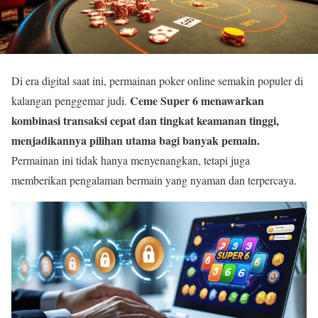
Di era digital saat ini, permainan poker online semakin populer di
Ceme Super 6 menawarkan
kalangan penggemar judi.
kombinasi transaksi cepat dan tingkat keamanan tinggi,
menjadikannya pilihan utama bagi banyak pemain.
Permainan ini tidak hanya menyenangkan, tetapi juga
memberikan pengalaman bermain yang nyaman dan terpercaya.