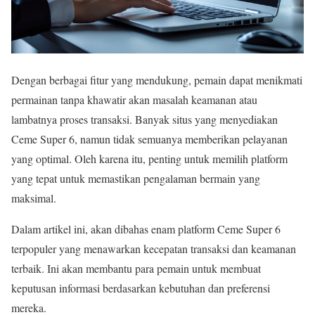
Dengan berbagai fitur yang mendukung, pemain dapat menikmati
permainan tanpa khawatir akan masalah keamanan atau
lambatnya proses transaksi. Banyak situs yang menyediakan
Ceme Super 6, namun tidak semuanya memberikan pelayanan
yang optimal. Oleh karena itu, penting untuk memilih platform
yang tepat untuk memastikan pengalaman bermain yang
maksimal.
Dalam artikel ini, akan dibahas enam platform Ceme Super 6
terpopuler yang menawarkan kecepatan transaksi dan keamanan
terbaik. Ini akan membantu para pemain untuk membuat
keputusan informasi berdasarkan kebutuhan dan preferensi
mereka.