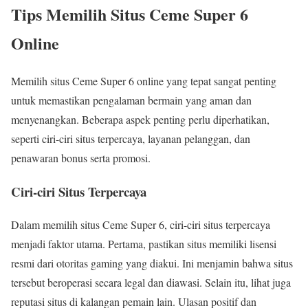
Tips Memilih Situs Ceme Super 6
Online
Memilih situs Ceme Super 6 online yang tepat sangat penting
untuk memastikan pengalaman bermain yang aman dan
menyenangkan. Beberapa aspek penting perlu diperhatikan,
seperti ciri-ciri situs terpercaya, layanan pelanggan, dan
penawaran bonus serta promosi.
Ciri-ciri Situs Terpercaya
Dalam memilih situs Ceme Super 6, ciri-ciri situs terpercaya
menjadi faktor utama. Pertama, pastikan situs memiliki lisensi
resmi dari otoritas gaming yang diakui. Ini menjamin bahwa situs
tersebut beroperasi secara legal dan diawasi. Selain itu, lihat juga
reputasi situs di kalangan pemain lain. Ulasan positif dan