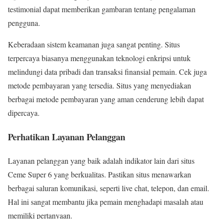
testimonial dapat memberikan gambaran tentang pengalaman
pengguna.
Keberadaan sistem keamanan juga sangat penting. Situs
terpercaya biasanya menggunakan teknologi enkripsi untuk
melindungi data pribadi dan transaksi finansial pemain. Cek juga
metode pembayaran yang tersedia. Situs yang menyediakan
berbagai metode pembayaran yang aman cenderung lebih dapat
dipercaya.
Perhatikan Layanan Pelanggan
Layanan pelanggan yang baik adalah indikator lain dari situs
Ceme Super 6 yang berkualitas. Pastikan situs menawarkan
berbagai saluran komunikasi, seperti live chat, telepon, dan email.
Hal ini sangat membantu jika pemain menghadapi masalah atau
memiliki pertanyaan.