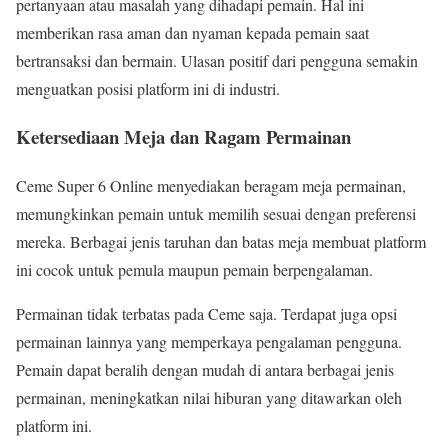
pertanyaan atau masalah yang dihadapi pemain. Hal ini
memberikan rasa aman dan nyaman kepada pemain saat
bertransaksi dan bermain. Ulasan positif dari pengguna semakin
menguatkan posisi platform ini di industri.
Ketersediaan Meja dan Ragam Permainan
Ceme Super 6 Online menyediakan beragam meja permainan,
memungkinkan pemain untuk memilih sesuai dengan preferensi
mereka. Berbagai jenis taruhan dan batas meja membuat platform
ini cocok untuk pemula maupun pemain berpengalaman.
Permainan tidak terbatas pada Ceme saja. Terdapat juga opsi
permainan lainnya yang memperkaya pengalaman pengguna.
Pemain dapat beralih dengan mudah di antara berbagai jenis
permainan, meningkatkan nilai hiburan yang ditawarkan oleh
platform ini.