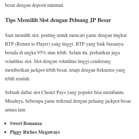
besar dengan deposit minimal.
Tips Memilih Slot dengan Peluang JP Besar
Saat memilih slot, penting untuk mencari game dengan tingkat
RTP (Return to Player) yang tinggi. RTP yang baik biasanya
berada di angka 95% atau lebih. Selain itu, perhatikan juga
volatilitas slot. Slot dengan volatilitas tinggi cenderung
memberikan jackpot lebih besar, tetapi dengan frekuensi yang
lebih rendah.
Sebuah daftar slot Cluster Pays yang populer bisa membantu.
Misalnya, beberapa game terkenal dengan peluang jackpot besar
antara lain:
Sweet Bonanza
Piggy Riches Megaways