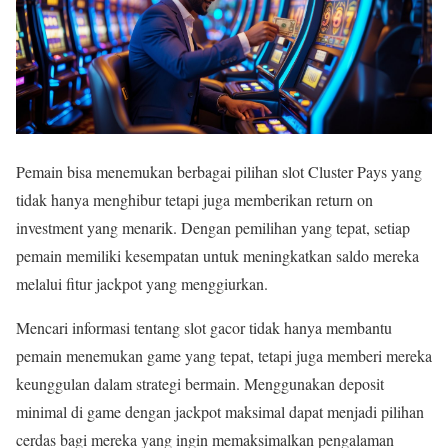
Pemain bisa menemukan berbagai pilihan slot Cluster Pays yang
tidak hanya menghibur tetapi juga memberikan return on
investment yang menarik. Dengan pemilihan yang tepat, setiap
pemain memiliki kesempatan untuk meningkatkan saldo mereka
melalui fitur jackpot yang menggiurkan.
Mencari informasi tentang slot gacor tidak hanya membantu
pemain menemukan game yang tepat, tetapi juga memberi mereka
keunggulan dalam strategi bermain. Menggunakan deposit
minimal di game dengan jackpot maksimal dapat menjadi pilihan
cerdas bagi mereka yang ingin memaksimalkan pengalaman