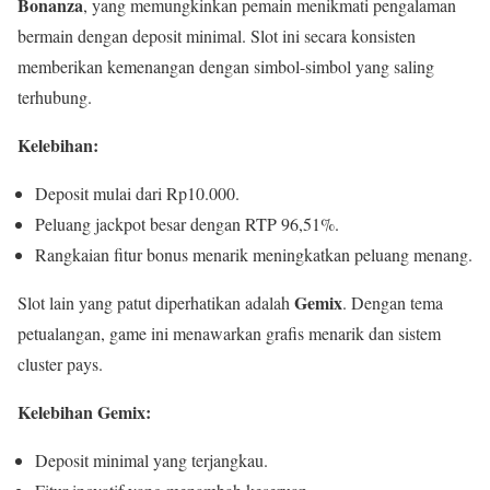
Bonanza
, yang memungkinkan pemain menikmati pengalaman
bermain dengan deposit minimal. Slot ini secara konsisten
memberikan kemenangan dengan simbol-simbol yang saling
terhubung.
Kelebihan:
Deposit mulai dari Rp10.000.
Peluang jackpot besar dengan RTP 96,51%.
Rangkaian fitur bonus menarik meningkatkan peluang menang.
Gemix
Slot lain yang patut diperhatikan adalah
. Dengan tema
petualangan, game ini menawarkan grafis menarik dan sistem
cluster pays.
Kelebihan Gemix:
Deposit minimal yang terjangkau.