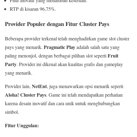
Fitur inovatif yang menambah keseruan.
RTP di kisaran 96,75%.
Provider Populer dengan Fitur Cluster Pays
Beberapa provider terkenal telah menghadirkan game slot cluster
Pragmatic Play
pays yang menarik.
adalah salah satu yang
Fruit
paling menonjol, dengan berbagai pilihan slot seperti
Party
. Provider ini dikenal akan kualitas grafis dan gameplay
yang menarik.
NetEnt
Provider lain,
, juga menawarkan opsi menarik seperti
Aloha! Cluster Pays
. Game ini telah mendapatkan perhatian
karena desain inovatif dan cara unik untuk menghubungkan
simbol.
Fitur Unggulan: