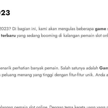
023
2023? Di bagian ini, kami akan mengulas beberapa
game s
 terbaru
yang sedang booming di kalangan pemain slot onli
menarik perhatian banyak pemain. Salah satunya adalah
Gam
eluang menang yang tinggi dengan fitur-fitur unik. Anda 
kalangan pemain slot online. Dengan tema kereta uang yang