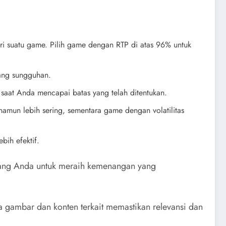
ri suatu game. Pilih game dengan RTP di atas 96% untuk
ang sungguhan.
 saat Anda mencapai batas yang telah ditentukan.
namun lebih sering, sementara game dengan volatilitas
bih efektif.
uang Anda untuk meraih kemenangan yang
 gambar dan konten terkait memastikan relevansi dan