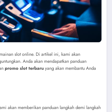
nan slot online. Di artikel ini, kami akan
nguntungkan. Anda akan mendapatkan panduan
kan
promo slot terbaru
yang akan membantu Anda
, kami akan memberikan panduan langkah demi langkah