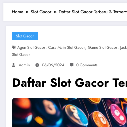
Home
Slot Gacor
Daftar Slot Gacor Terbaru & Terpe
Slot Gacor
,
,
,
Agen Slot Gacor
Cara Main Slot Gacor
Game Slot Gacor
Jac
Slot Gacor
Admin
06/06/2024
0 Comments
Daftar Slot Gacor T