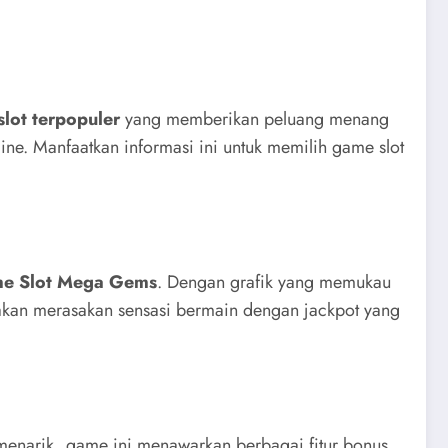
lot terpopuler
yang memberikan peluang menang
ne. Manfaatkan informasi ini untuk memilih game slot
e Slot Mega Gems
. Dengan grafik yang memukau
akan merasakan sensasi bermain dengan jackpot yang
 menarik, game ini menawarkan berbagai fitur bonus