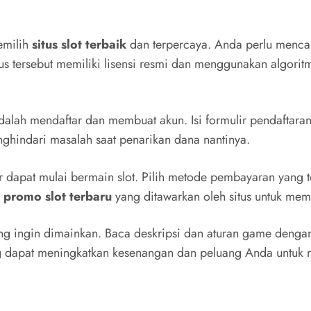
emilih
situs slot terbaik
dan terpercaya. Anda perlu mencar
tus tersebut memiliki lisensi resmi dan menggunakan algori
 adalah mendaftar dan membuat akun. Isi formulir pendaftara
ghindari masalah saat penarikan dana nantinya.
 dapat mulai bermain slot. Pilih metode pembayaran yang te
n
promo slot terbaru
yang ditawarkan oleh situs untuk mem
ang ingin dimainkan. Baca deskripsi dan aturan game denga
yang dapat meningkatkan kesenangan dan peluang Anda untuk