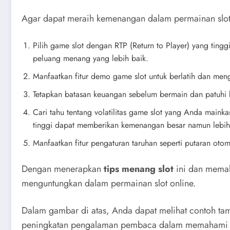
Agar dapat meraih kemenangan dalam permainan slot,
Pilih game slot dengan RTP (Return to Player) yang tin
peluang menang yang lebih baik.
Manfaatkan fitur demo game slot untuk berlatih dan m
Tetapkan batasan keuangan sebelum bermain dan patuhi ba
Cari tahu tentang volatilitas game slot yang Anda main
tinggi dapat memberikan kemenangan besar namun lebih
Manfaatkan fitur pengaturan taruhan seperti putaran oto
Dengan menerapkan
tips menang slot
ini dan mem
menguntungkan dalam permainan slot online.
Dalam gambar di atas, Anda dapat melihat contoh tam
peningkatan pengalaman pembaca dalam memaham