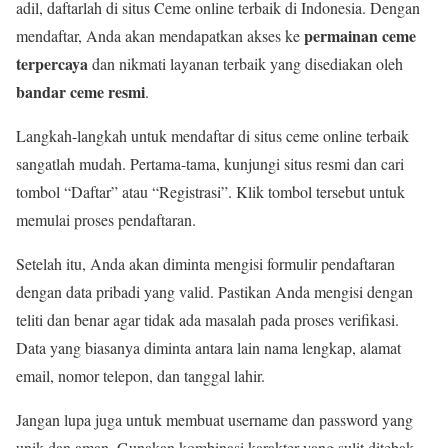
adil, daftarlah di situs Ceme online terbaik di Indonesia. Dengan
permainan ceme
mendaftar, Anda akan mendapatkan akses ke
terpercaya
dan nikmati layanan terbaik yang disediakan oleh
bandar ceme resmi
.
Langkah-langkah untuk mendaftar di situs ceme online terbaik
sangatlah mudah. Pertama-tama, kunjungi situs resmi dan cari
tombol “Daftar” atau “Registrasi”. Klik tombol tersebut untuk
memulai proses pendaftaran.
Setelah itu, Anda akan diminta mengisi formulir pendaftaran
dengan data pribadi yang valid. Pastikan Anda mengisi dengan
teliti dan benar agar tidak ada masalah pada proses verifikasi.
Data yang biasanya diminta antara lain nama lengkap, alamat
email, nomor telepon, dan tanggal lahir.
Jangan lupa juga untuk membuat username dan password yang
unik dan aman. Gunakan kombinasi karakter yang sulit ditebak