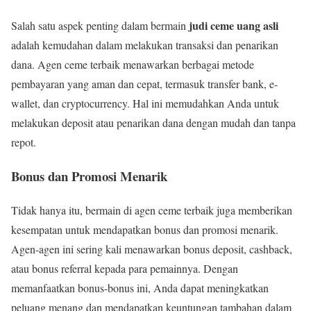
judi ceme uang asli
Salah satu aspek penting dalam bermain
adalah kemudahan dalam melakukan transaksi dan penarikan
dana. Agen ceme terbaik menawarkan berbagai metode
pembayaran yang aman dan cepat, termasuk transfer bank, e-
wallet, dan cryptocurrency. Hal ini memudahkan Anda untuk
melakukan deposit atau penarikan dana dengan mudah dan tanpa
repot.
Bonus dan Promosi Menarik
Tidak hanya itu, bermain di agen ceme terbaik juga memberikan
kesempatan untuk mendapatkan bonus dan promosi menarik.
Agen-agen ini sering kali menawarkan bonus deposit, cashback,
atau bonus referral kepada para pemainnya. Dengan
memanfaatkan bonus-bonus ini, Anda dapat meningkatkan
peluang menang dan mendapatkan keuntungan tambahan dalam