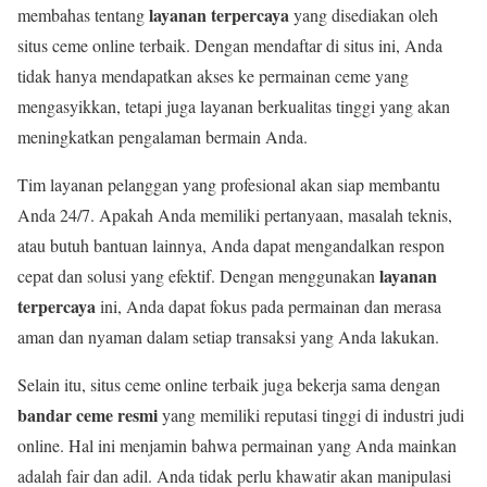
layanan terpercaya
membahas tentang
yang disediakan oleh
situs ceme online terbaik. Dengan mendaftar di situs ini, Anda
tidak hanya mendapatkan akses ke permainan ceme yang
mengasyikkan, tetapi juga layanan berkualitas tinggi yang akan
meningkatkan pengalaman bermain Anda.
Tim layanan pelanggan yang profesional akan siap membantu
Anda 24/7. Apakah Anda memiliki pertanyaan, masalah teknis,
atau butuh bantuan lainnya, Anda dapat mengandalkan respon
layanan
cepat dan solusi yang efektif. Dengan menggunakan
terpercaya
ini, Anda dapat fokus pada permainan dan merasa
aman dan nyaman dalam setiap transaksi yang Anda lakukan.
Selain itu, situs ceme online terbaik juga bekerja sama dengan
bandar ceme resmi
yang memiliki reputasi tinggi di industri judi
online. Hal ini menjamin bahwa permainan yang Anda mainkan
adalah fair dan adil. Anda tidak perlu khawatir akan manipulasi