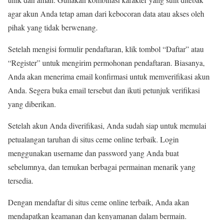
agar akun Anda tetap aman dari kebocoran data atau akses oleh
pihak yang tidak berwenang.
Setelah mengisi formulir pendaftaran, klik tombol “Daftar” atau
“Register” untuk mengirim permohonan pendaftaran. Biasanya,
Anda akan menerima email konfirmasi untuk memverifikasi akun
Anda. Segera buka email tersebut dan ikuti petunjuk verifikasi
yang diberikan.
Setelah akun Anda diverifikasi, Anda sudah siap untuk memulai
petualangan taruhan di situs ceme online terbaik. Login
menggunakan username dan password yang Anda buat
sebelumnya, dan temukan berbagai permainan menarik yang
tersedia.
Dengan mendaftar di situs ceme online terbaik, Anda akan
mendapatkan keamanan dan kenyamanan dalam bermain.