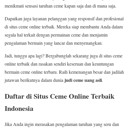
menikmati sensasi taruhan ceme kapan saja dan di mana saja.
Dapatkan juga layanan pelanggan yang responsif dan profesional
di situs ceme online terbaik. Mereka siap membantu Anda dalam
segala hal terkait dengan permainan ceme dan menjamin
pengalaman bermain yang lancar dan menyenangkan.
Jadi, tunggu apa lagi? Bergabunglah sekarang juga di situs ceme
online terbaik dan rasakan sendiri keseruan dan keuntungan
bermain ceme online terbaru. Raih kemenangan besar dan jadilah
judi ceme uang asli
jutawan berikutnya dalam dunia
.
Daftar di Situs Ceme Online Terbaik
Indonesia
Jika Anda ingin merasakan pengalaman taruhan yang seru dan