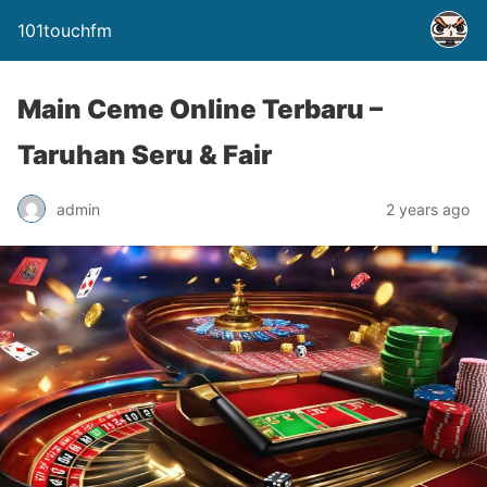
101touchfm
Main Ceme Online Terbaru –
Taruhan Seru & Fair
admin
2 years ago