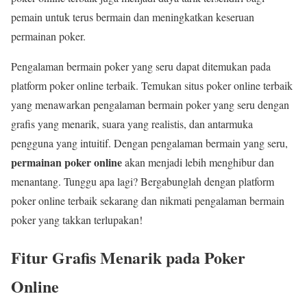
pemain untuk terus bermain dan meningkatkan keseruan
permainan poker.
Pengalaman bermain poker yang seru dapat ditemukan pada
platform poker online terbaik. Temukan situs poker online terbaik
yang menawarkan pengalaman bermain poker yang seru dengan
grafis yang menarik, suara yang realistis, dan antarmuka
pengguna yang intuitif. Dengan pengalaman bermain yang seru,
permainan poker online
akan menjadi lebih menghibur dan
menantang. Tunggu apa lagi? Bergabunglah dengan platform
poker online terbaik sekarang dan nikmati pengalaman bermain
poker yang takkan terlupakan!
Fitur Grafis Menarik pada Poker
Online