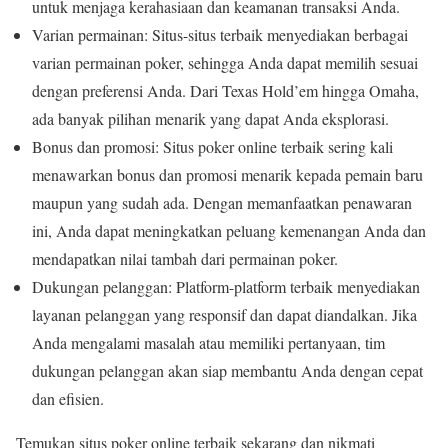
untuk menjaga kerahasiaan dan keamanan transaksi Anda.
Varian permainan: Situs-situs terbaik menyediakan berbagai
varian permainan poker, sehingga Anda dapat memilih sesuai
dengan preferensi Anda. Dari Texas Hold’em hingga Omaha,
ada banyak pilihan menarik yang dapat Anda eksplorasi.
Bonus dan promosi: Situs poker online terbaik sering kali
menawarkan bonus dan promosi menarik kepada pemain baru
maupun yang sudah ada. Dengan memanfaatkan penawaran
ini, Anda dapat meningkatkan peluang kemenangan Anda dan
mendapatkan nilai tambah dari permainan poker.
Dukungan pelanggan: Platform-platform terbaik menyediakan
layanan pelanggan yang responsif dan dapat diandalkan. Jika
Anda mengalami masalah atau memiliki pertanyaan, tim
dukungan pelanggan akan siap membantu Anda dengan cepat
dan efisien.
Temukan situs poker online terbaik sekarang dan nikmati