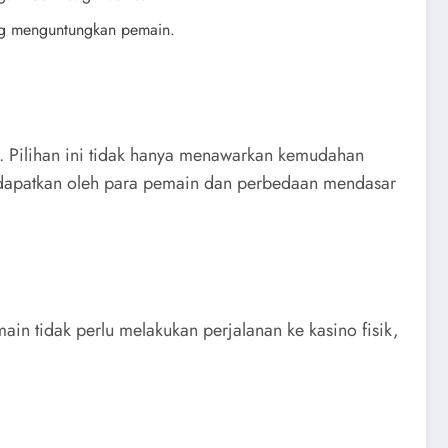
ang menguntungkan pemain.
. Pilihan ini tidak hanya menawarkan kemudahan
 didapatkan oleh para pemain dan perbedaan mendasar
n tidak perlu melakukan perjalanan ke kasino fisik,