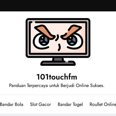
101touchfm
Panduan Terpercaya untuk Berjudi Online Sukses.
Bandar Bola
Slot Gacor
Bandar Togel
Roullet Onlin