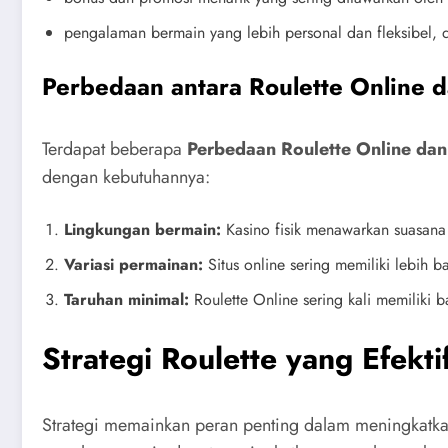
pengalaman bermain yang lebih personal dan fleksibel, 
Perbedaan antara Roulette Online d
Terdapat beberapa
Perbedaan Roulette Online dan 
dengan kebutuhannya:
Lingkungan bermain:
Kasino fisik menawarkan suasana 
Variasi permainan:
Situs online sering memiliki lebih ba
Taruhan minimal:
Roulette Online sering kali memiliki 
Strategi Roulette yang Efekti
Strategi memainkan peran penting dalam meningkat