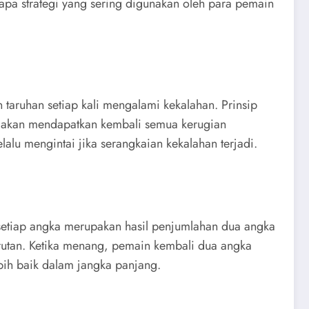
pa strategi yang sering digunakan oleh para pemain
taruhan setiap kali mengalami kekalahan. Prinsip
 akan mendapatkan kembali semua kerugian
alu mengintai jika serangkaian kekalahan terjadi.
setiap angka merupakan hasil penjumlahan dua angka
urutan. Ketika menang, pemain kembali dua angka
ih baik dalam jangka panjang.