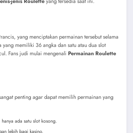
jenis-jenis Roulette
yang tersedia saat ini.
rancis, yang menciptakan permainan tersebut selama
yang memiliki 36 angka dan satu atau dua slot
ul. Fans judi mulai mengenali
Permainan Roulette
sangat penting agar dapat memilih permainan yang
a hanya ada satu slot kosong.
gan lebih bagi kasino.