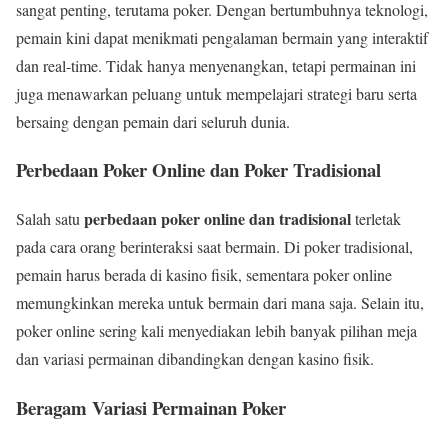
sangat penting, terutama poker. Dengan bertumbuhnya teknologi,
pemain kini dapat menikmati pengalaman bermain yang interaktif
dan real-time. Tidak hanya menyenangkan, tetapi permainan ini
juga menawarkan peluang untuk mempelajari strategi baru serta
bersaing dengan pemain dari seluruh dunia.
Perbedaan Poker Online dan Poker Tradisional
perbedaan poker online dan tradisional
Salah satu
terletak
pada cara orang berinteraksi saat bermain. Di poker tradisional,
pemain harus berada di kasino fisik, sementara poker online
memungkinkan mereka untuk bermain dari mana saja. Selain itu,
poker online sering kali menyediakan lebih banyak pilihan meja
dan variasi permainan dibandingkan dengan kasino fisik.
Beragam Variasi Permainan Poker