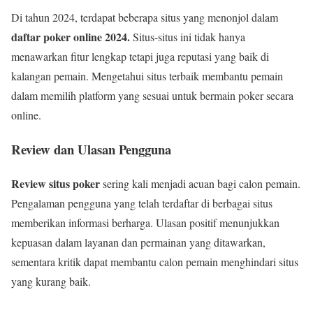
Di tahun 2024, terdapat beberapa situs yang menonjol dalam
daftar poker online 2024.
Situs-situs ini tidak hanya
menawarkan fitur lengkap tetapi juga reputasi yang baik di
kalangan pemain. Mengetahui situs terbaik membantu pemain
dalam memilih platform yang sesuai untuk bermain poker secara
online.
Review dan Ulasan Pengguna
Review situs poker
sering kali menjadi acuan bagi calon pemain.
Pengalaman pengguna yang telah terdaftar di berbagai situs
memberikan informasi berharga. Ulasan positif menunjukkan
kepuasan dalam layanan dan permainan yang ditawarkan,
sementara kritik dapat membantu calon pemain menghindari situs
yang kurang baik.