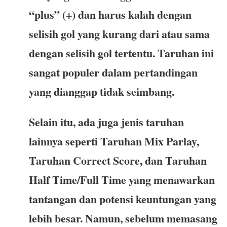
“plus” (+) dan harus kalah dengan
selisih gol yang kurang dari atau sama
dengan selisih gol tertentu. Taruhan ini
sangat populer dalam pertandingan
yang dianggap tidak seimbang.
Selain itu, ada juga jenis taruhan
lainnya seperti Taruhan Mix Parlay,
Taruhan Correct Score, dan Taruhan
Half Time/Full Time yang menawarkan
tantangan dan potensi keuntungan yang
lebih besar. Namun, sebelum memasang