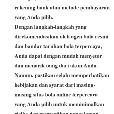
rekening bank atau metode pembayaran
yang Anda pilih.
Dengan langkah-langkah yang
direkomendasikan oleh agen bola resmi
dan bandar taruhan bola terpercaya,
Anda dapat dengan mudah menyetor
dan menarik uang dari akun Anda.
Namun, pastikan selalu memperhatikan
kebijakan dan syarat dari masing-
masing situs bola online terpercaya
yang Anda pilih untuk meminimalkan
risiko dan memastikan pengalaman