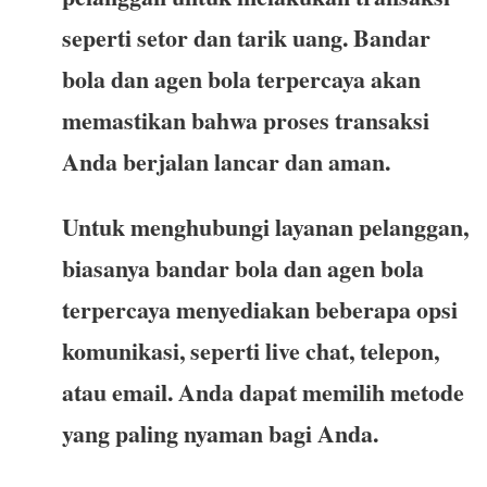
seperti setor dan tarik uang. Bandar
bola dan agen bola terpercaya akan
memastikan bahwa proses transaksi
Anda berjalan lancar dan aman.
Untuk menghubungi layanan pelanggan,
biasanya bandar bola dan agen bola
terpercaya menyediakan beberapa opsi
komunikasi, seperti live chat, telepon,
atau email. Anda dapat memilih metode
yang paling nyaman bagi Anda.