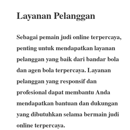
Layanan Pelanggan
Sebagai pemain judi online terpercaya,
penting untuk mendapatkan layanan
pelanggan yang baik dari bandar bola
dan agen bola terpercaya. Layanan
pelanggan yang responsif dan
profesional dapat membantu Anda
mendapatkan bantuan dan dukungan
yang dibutuhkan selama bermain judi
online terpercaya.