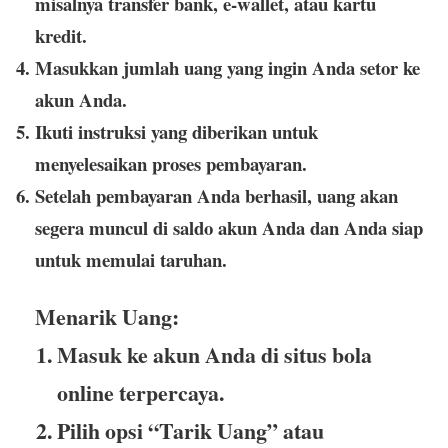
misalnya transfer bank, e-wallet, atau kartu
kredit.
Masukkan jumlah uang yang ingin Anda setor ke
akun Anda.
Ikuti instruksi yang diberikan untuk
menyelesaikan proses pembayaran.
Setelah pembayaran Anda berhasil, uang akan
segera muncul di saldo akun Anda dan Anda siap
untuk memulai taruhan.
Menarik Uang:
Masuk ke akun Anda di situs bola
online terpercaya.
Pilih opsi “Tarik Uang” atau