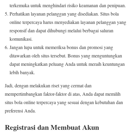
terkemuka untuk menghindari risiko keamanan dan penipuan.
Perhatikan layanan pelanggan yang disediakan. Situs bola
online terpercaya harus menyediakan layanan pelanggan yang
responsif dan dapat dihubungi melalui berbagai saluran
komunikasi.
Jangan lupa untuk memeriksa bonus dan promosi yang
ditawarkan oleh situs tersebut. Bonus yang menguntungkan
dapat meningkatkan peluang Anda untuk meraih keuntungan
lebih banyak.
Jadi, dengan melakukan riset yang cermat dan
mempertimbangkan faktor-faktor di atas, Anda dapat memilih
situs bola online terpercaya yang sesuai dengan kebutuhan dan
preferensi Anda.
Registrasi dan Membuat Akun