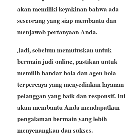
akan memiliki keyakinan bahwa ada
seseorang yang siap membantu dan
menjawab pertanyaan Anda.
Jadi, sebelum memutuskan untuk
bermain judi online, pastikan untuk
memilih bandar bola dan agen bola
terpercaya yang menyediakan layanan
pelanggan yang baik dan responsif. Ini
akan membantu Anda mendapatkan
pengalaman bermain yang lebih
menyenangkan dan sukses.