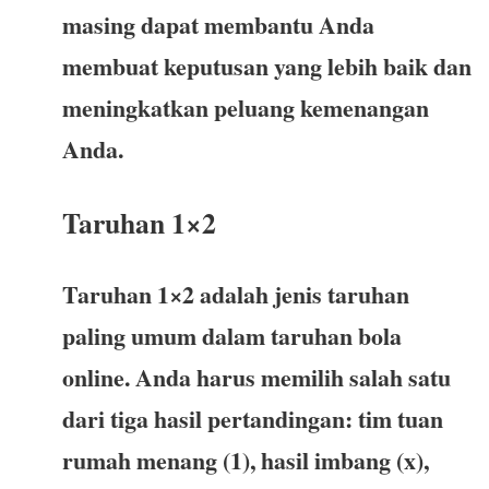
masing dapat membantu Anda
membuat keputusan yang lebih baik dan
meningkatkan peluang kemenangan
Anda.
Taruhan 1×2
Taruhan 1×2 adalah jenis taruhan
paling umum dalam taruhan bola
online. Anda harus memilih salah satu
dari tiga hasil pertandingan: tim tuan
rumah menang (1), hasil imbang (x),