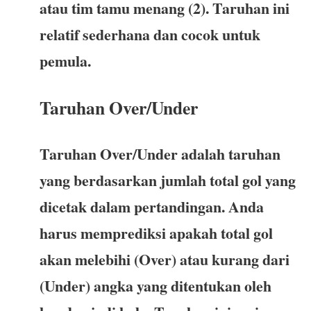
atau tim tamu menang (2). Taruhan ini
relatif sederhana dan cocok untuk
pemula.
Taruhan Over/Under
Taruhan Over/Under adalah taruhan
yang berdasarkan jumlah total gol yang
dicetak dalam pertandingan. Anda
harus memprediksi apakah total gol
akan melebihi (Over) atau kurang dari
(Under) angka yang ditentukan oleh