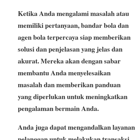
Ketika Anda mengalami masalah atau
memiliki pertanyaan, bandar bola dan
agen bola terpercaya siap memberikan
solusi dan penjelasan yang jelas dan
akurat. Mereka akan dengan sabar
membantu Anda menyelesaikan
masalah dan memberikan panduan
yang diperlukan untuk meningkatkan
pengalaman bermain Anda.
Anda juga dapat mengandalkan layanan
pelanggan untuk melakukan transaksi