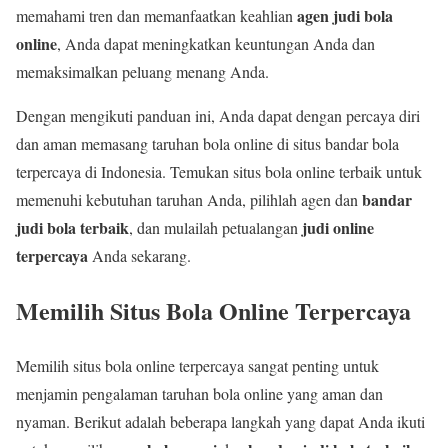
agen judi bola
memahami tren dan memanfaatkan keahlian
online
, Anda dapat meningkatkan keuntungan Anda dan
memaksimalkan peluang menang Anda.
Dengan mengikuti panduan ini, Anda dapat dengan percaya diri
dan aman memasang taruhan bola online di situs bandar bola
terpercaya di Indonesia. Temukan situs bola online terbaik untuk
bandar
memenuhi kebutuhan taruhan Anda, pilihlah agen dan
judi bola terbaik
judi online
, dan mulailah petualangan
terpercaya
Anda sekarang.
Memilih Situs Bola Online Terpercaya
Memilih situs bola online terpercaya sangat penting untuk
menjamin pengalaman taruhan bola online yang aman dan
nyaman. Berikut adalah beberapa langkah yang dapat Anda ikuti