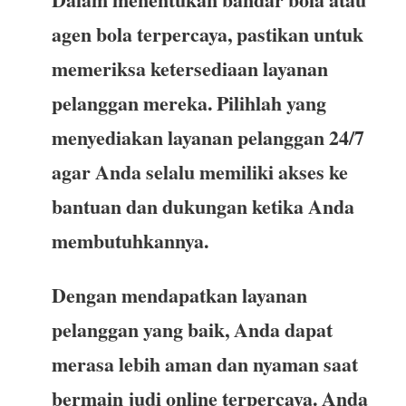
agen bola terpercaya, pastikan untuk
memeriksa ketersediaan layanan
pelanggan mereka. Pilihlah yang
menyediakan layanan pelanggan 24/7
agar Anda selalu memiliki akses ke
bantuan dan dukungan ketika Anda
membutuhkannya.
Dengan mendapatkan layanan
pelanggan yang baik, Anda dapat
merasa lebih aman dan nyaman saat
bermain judi online terpercaya. Anda