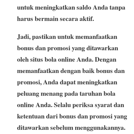
untuk meningkatkan saldo Anda tanpa
harus bermain secara aktif.
Jadi, pastikan untuk memanfaatkan
bonus dan promosi yang ditawarkan
oleh situs bola online Anda. Dengan
memanfaatkan dengan baik bonus dan
promosi, Anda dapat meningkatkan
peluang menang pada taruhan bola
online Anda. Selalu periksa syarat dan
ketentuan dari bonus dan promosi yang
ditawarkan sebelum menggunakannya.