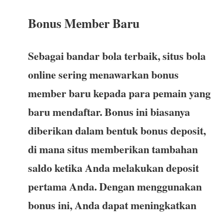
Bonus Member Baru
Sebagai bandar bola terbaik, situs bola
online sering menawarkan bonus
member baru kepada para pemain yang
baru mendaftar. Bonus ini biasanya
diberikan dalam bentuk bonus deposit,
di mana situs memberikan tambahan
saldo ketika Anda melakukan deposit
pertama Anda. Dengan menggunakan
bonus ini, Anda dapat meningkatkan