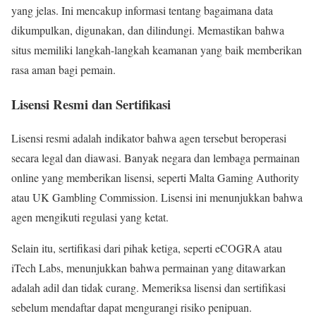
yang jelas. Ini mencakup informasi tentang bagaimana data
dikumpulkan, digunakan, dan dilindungi. Memastikan bahwa
situs memiliki langkah-langkah keamanan yang baik memberikan
rasa aman bagi pemain.
Lisensi Resmi dan Sertifikasi
Lisensi resmi adalah indikator bahwa agen tersebut beroperasi
secara legal dan diawasi. Banyak negara dan lembaga permainan
online yang memberikan lisensi, seperti Malta Gaming Authority
atau UK Gambling Commission. Lisensi ini menunjukkan bahwa
agen mengikuti regulasi yang ketat.
Selain itu, sertifikasi dari pihak ketiga, seperti eCOGRA atau
iTech Labs, menunjukkan bahwa permainan yang ditawarkan
adalah adil dan tidak curang. Memeriksa lisensi dan sertifikasi
sebelum mendaftar dapat mengurangi risiko penipuan.