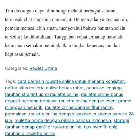
Tim dukungan dapat dihubungi melalui berbagai saluran,
termasuk chat langsung dan email. Dengan adanya layanan ini,
pemain merasa lebih aman, mengetahui bahwa bantuan selalu
tersedia jika dibutuhkan. Tanggapan cepat terhadap masalah
keamanan semakin meningkatkan tingkat kepercayaan dan
kepuasan pemain.
Categories:
Roullet Online
Tags:
cara bermain roulette online untuk menang konsisten
,
daftar situs roulette online bebas robot
,
panduan lengkap
taruhan straight up di roulette online
,
roulette online bonus
deposit pertama terbesar
,
roulette online dengan event promo
mingguan menarik
,
roulette online dengan fitur replay
permainan
,
roulette online dengan layanan customer service 24
jam
,
roulette online dengan pilihan bahasa Indonesia
,
strategi
taruhan genap ganjil di roulette online
,
tips memilih chip
taruhan di roulette online