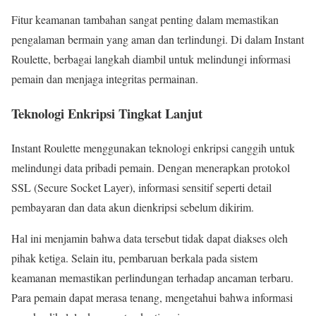
Fitur keamanan tambahan sangat penting dalam memastikan
pengalaman bermain yang aman dan terlindungi. Di dalam Instant
Roulette, berbagai langkah diambil untuk melindungi informasi
pemain dan menjaga integritas permainan.
Teknologi Enkripsi Tingkat Lanjut
Instant Roulette menggunakan teknologi enkripsi canggih untuk
melindungi data pribadi pemain. Dengan menerapkan protokol
SSL (Secure Socket Layer), informasi sensitif seperti detail
pembayaran dan data akun dienkripsi sebelum dikirim.
Hal ini menjamin bahwa data tersebut tidak dapat diakses oleh
pihak ketiga. Selain itu, pembaruan berkala pada sistem
keamanan memastikan perlindungan terhadap ancaman terbaru.
Para pemain dapat merasa tenang, mengetahui bahwa informasi