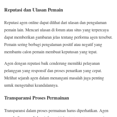
Reputasi dan Ulasan Pemain
Reputasi agen online dapat dilihat dari ulasan dan pengalaman
pemain lain. Mencari ulasan di forum atau situs yang terpercaya
dapat memberikan gambaran jelas tentang performa agen tersebut.
Pemain sering berbagi pengalaman positif atau negatif yang
membantu calon pemain membuat keputusan yang tepat.
Agen dengan reputasi baik cenderung memiliki pelayanan
pelanggan yang responsif dan proses penarikan yang cepat.
Melihat sejarah agen dalam menangani masalah juga penting
untuk mengetahui keandalannya.
Transparansi Proses Permainan
Transparansi dalam proses permainan harus diperhatikan. Agen