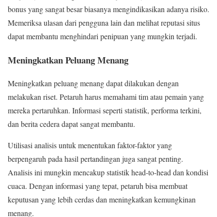
bonus yang sangat besar biasanya mengindikasikan adanya risiko.
Memeriksa ulasan dari pengguna lain dan melihat reputasi situs
dapat membantu menghindari penipuan yang mungkin terjadi.
Meningkatkan Peluang Menang
Meningkatkan peluang menang dapat dilakukan dengan
melakukan riset. Petaruh harus memahami tim atau pemain yang
mereka pertaruhkan. Informasi seperti statistik, performa terkini,
dan berita cedera dapat sangat membantu.
Utilisasi analisis untuk menentukan faktor-faktor yang
berpengaruh pada hasil pertandingan juga sangat penting.
Analisis ini mungkin mencakup statistik head-to-head dan kondisi
cuaca. Dengan informasi yang tepat, petaruh bisa membuat
keputusan yang lebih cerdas dan meningkatkan kemungkinan
menang.