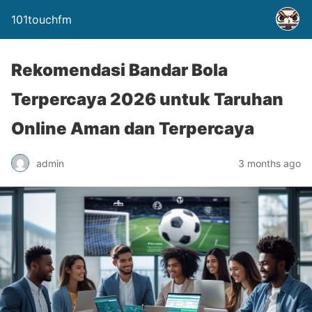
101touchfm
Rekomendasi Bandar Bola
Terpercaya 2026 untuk Taruhan
Online Aman dan Terpercaya
admin
3 months ago