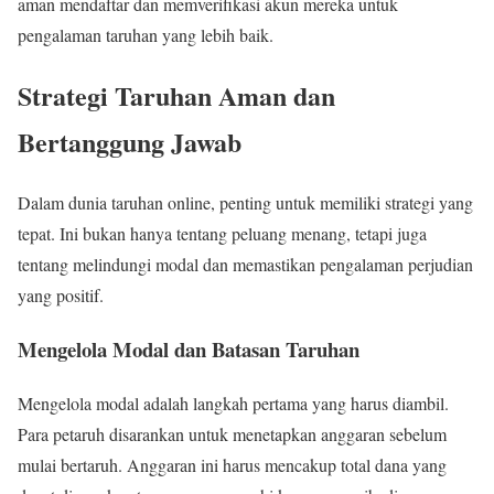
aman mendaftar dan memverifikasi akun mereka untuk
pengalaman taruhan yang lebih baik.
Strategi Taruhan Aman dan
Bertanggung Jawab
Dalam dunia taruhan online, penting untuk memiliki strategi yang
tepat. Ini bukan hanya tentang peluang menang, tetapi juga
tentang melindungi modal dan memastikan pengalaman perjudian
yang positif.
Mengelola Modal dan Batasan Taruhan
Mengelola modal adalah langkah pertama yang harus diambil.
Para petaruh disarankan untuk menetapkan anggaran sebelum
mulai bertaruh. Anggaran ini harus mencakup total dana yang