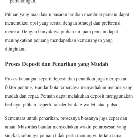
pertandingan.
Pilihan yang luas dalam pasaran taruhan membuat pemain dapat
menemukan opsi yang sesuai dengan strategi dan preferensi
mereka. Dengan banyaknya pilihan ini, para pemain dapat
meningkatkan peluang mendapatkan kemenangan yang
diinginkan.
Proses Deposit dan Penarikan yang Mudah
Proses keuangan seperti deposit dan penarikan juga merupakan
faktor penting. Bandar bola terpercaya menyediakan metode yang
mudah dan cepat. Pemain dapat melakukan deposit menggunakan
berbagai pilihan, seperti transfer bank, e-wallet, atau pulsa.
Sementara untuk penarikan, prosesnya biasanya juga cepat dan
aman. Mayoritas bandar menyediakan waktu pemrosesan yang
singkat, sehingga pemain tidak perlu menunggu terlalu lama