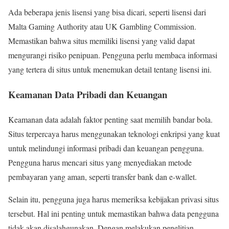
Ada beberapa jenis lisensi yang bisa dicari, seperti lisensi dari
Malta Gaming Authority atau UK Gambling Commission.
Memastikan bahwa situs memiliki lisensi yang valid dapat
mengurangi risiko penipuan. Pengguna perlu membaca informasi
yang tertera di situs untuk menemukan detail tentang lisensi ini.
Keamanan Data Pribadi dan Keuangan
Keamanan data adalah faktor penting saat memilih bandar bola.
Situs terpercaya harus menggunakan teknologi enkripsi yang kuat
untuk melindungi informasi pribadi dan keuangan pengguna.
Pengguna harus mencari situs yang menyediakan metode
pembayaran yang aman, seperti transfer bank dan e-wallet.
Selain itu, pengguna juga harus memeriksa kebijakan privasi situs
tersebut. Hal ini penting untuk memastikan bahwa data pengguna
tidak akan disalahgunakan. Dengan melakukan penelitian,