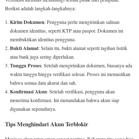
Berikut adalah langkah-langkahnya:
Kirim Dokumen
: Pengguna perlu mengirimkan salinan
dokumen identitas, seperti KTP atau paspor. Dokumen ini
membuktikan identitas pengguna.
Bukti Alamat
: Selain itu, bukti alamat seperti tagihan listrik
atau bank juga sering diperlukan.
Tunggu Proses
: Setelah mengirimkan dokumen, biasanya ada
waktu tunggu hingga verifikasi selesai. Proses ini memastikan
bahwa semua data akurat dan sah.
Konfirmasi Akun
: Setelah verifikasi, pengguna akan
menerima konfirmasi. Ini menandakan bahwa akun siap
digunakan sepenuhnya.
Tips Menghindari Akun Terblokir
Menjaga akun tetap aman sangat penting. Beberapa tips yang bisa