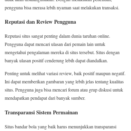
pengguna bisa merasa lebih nyaman saat melakukan transaksi.
Reputasi dan Review Pengguna
Reputasi situs sangat penting dalam dunia taruhan online.
Pengguna dapat mencari ulasan dari pemain lain untuk
mengetahui pengalaman mereka di situs tersebut. Situs dengan
banyak ulasan positif cenderung lebih dapat diandalkan.
Penting untuk melihat variasi review, baik positif maupun negatif.
Ini dapat memberikan gambaran yang lebih jelas tentang kualitas
situs. Pengguna juga bisa mencari forum atau grup diskusi untuk
mendapatkan pendapat dari banyak sumber.
Transparansi Sistem Permainan
Situs bandar bola yang baik harus menunjukkan transparansi