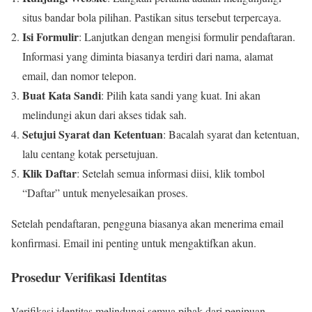
situs bandar bola pilihan. Pastikan situs tersebut terpercaya.
Isi Formulir
: Lanjutkan dengan mengisi formulir pendaftaran.
Informasi yang diminta biasanya terdiri dari nama, alamat
email, dan nomor telepon.
Buat Kata Sandi
: Pilih kata sandi yang kuat. Ini akan
melindungi akun dari akses tidak sah.
Setujui Syarat dan Ketentuan
: Bacalah syarat dan ketentuan,
lalu centang kotak persetujuan.
Klik Daftar
: Setelah semua informasi diisi, klik tombol
“Daftar” untuk menyelesaikan proses.
Setelah pendaftaran, pengguna biasanya akan menerima email
konfirmasi. Email ini penting untuk mengaktifkan akun.
Prosedur Verifikasi Identitas
Verifikasi identitas melindungi semua pihak dari penipuan.