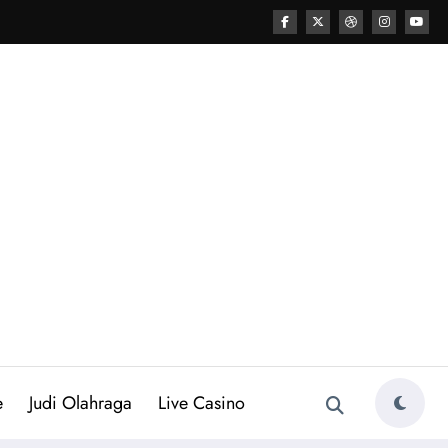
e
Judi Olahraga
Live Casino