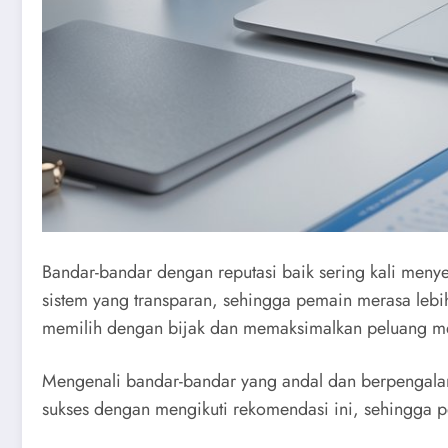
Bandar-bandar dengan reputasi baik sering kali meny
sistem yang transparan, sehingga pemain merasa leb
memilih dengan bijak dan memaksimalkan peluang m
Mengenali bandar-bandar yang andal dan berpengalama
sukses dengan mengikuti rekomendasi ini, sehingga pen