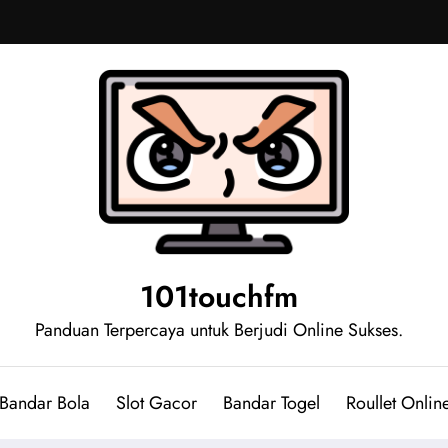
101touchfm
Panduan Terpercaya untuk Berjudi Online Sukses.
Bandar Bola
Slot Gacor
Bandar Togel
Roullet Onlin