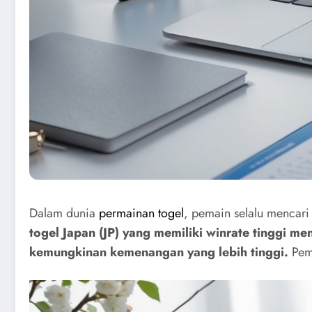
Dalam dunia
permainan togel
, pemain selalu mencar
togel Japan (JP) yang memiliki winrate tinggi m
kemungkinan kemenangan yang lebih tinggi.
Pema