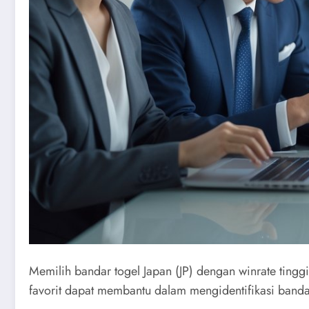
Memilih bandar togel Japan (JP) dengan winrate tinggi 
favorit dapat membantu dalam mengidentifikasi banda