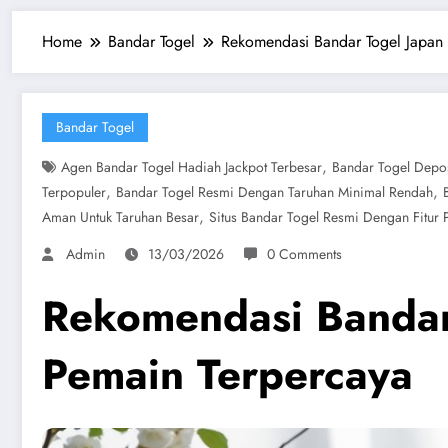
Home
Bandar Togel
Rekomendasi Bandar Togel Japan (
Bandar Togel
,
Agen Bandar Togel Hadiah Jackpot Terbesar
Bandar Togel Deposi
,
,
Terpopuler
Bandar Togel Resmi Dengan Taruhan Minimal Rendah
,
Aman Untuk Taruhan Besar
Situs Bandar Togel Resmi Dengan Fitur Pr
Admin
13/03/2026
0 Comments
Rekomendasi Bandar 
Pemain Terpercaya