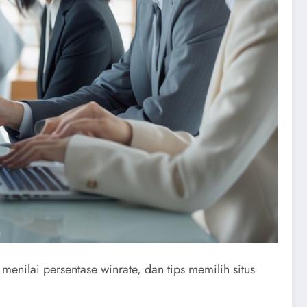
menilai persentase winrate, dan tips memilih situs