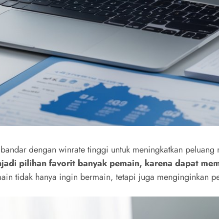
i bandar dengan winrate tinggi untuk meningkatkan peluan
enjadi pilihan favorit banyak pemain, karena dapat m
in tidak hanya ingin bermain, tetapi juga menginginkan pe