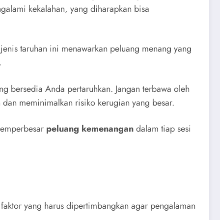
ngalami kekalahan, yang diharapkan bisa
 jenis taruhan ini menawarkan peluang menang yang
.
ang bersedia Anda pertaruhkan. Jangan terbawa oleh
 dan meminimalkan risiko kerugian yang besar.
 memperbesar
peluang kemenangan
dalam tiap sesi
 faktor yang harus dipertimbangkan agar pengalaman