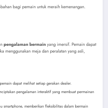
tambahan bagi pemain untuk meraih kemenangan.
an
pengalaman bermain
yang imersif. Pemain dapat
eka menggunakan meja dan peralatan yang asli,
pemain dapat melihat setiap gerakan dealer.
enciptakan pengalaman interaktif yang membuat permainan
au smartphone, memberikan fleksibilitas dalam bermain