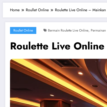
Home
Roullet Online
Roulette Live Online – Mainkan 
,
Roullet Online
Bermain Roulette Live Online
Permainan 
Roulette Live Onlin