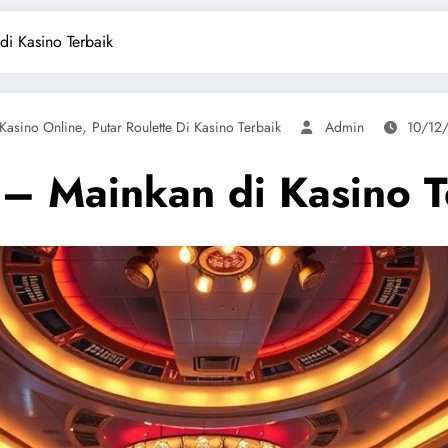
di Kasino Terbaik
,
Kasino Online
Putar Roulette Di Kasino Terbaik
Admin
10/12
e – Mainkan di Kasino T