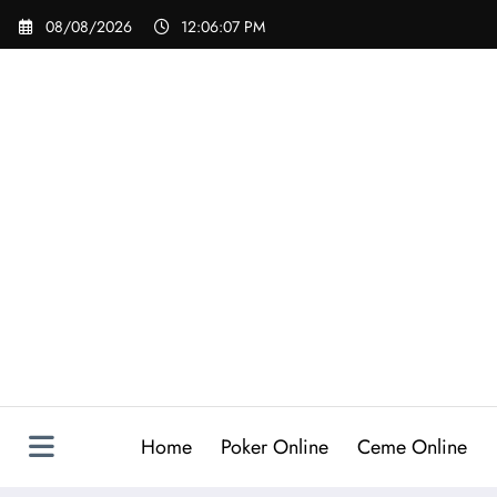
Skip
08/08/2026
12:06:08 PM
to
content
Home
Poker Online
Ceme Online