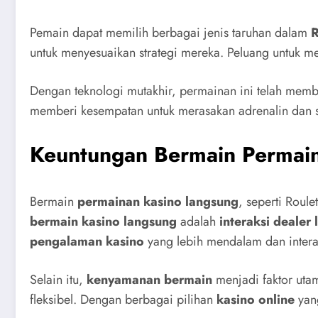
Pemain dapat memilih berbagai jenis taruhan dalam
R
untuk menyesuaikan strategi mereka. Peluang untuk 
Dengan teknologi mutakhir, permainan ini telah me
memberi kesempatan untuk merasakan adrenalin dan st
Keuntungan Bermain Permai
Bermain
permainan kasino langsung
, seperti Roul
bermain kasino langsung
adalah
interaksi dealer
pengalaman kasino
yang lebih mendalam dan interak
Selain itu,
kenyamanan bermain
menjadi faktor uta
fleksibel. Dengan berbagai pilihan
kasino online
yang