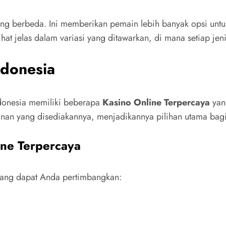
yang berbeda. Ini memberikan pemain lebih banyak opsi u
ihat jelas dalam variasi yang ditawarkan, di mana setiap j
ndonesia
ndonesia memiliki beberapa
Kasino Online Terpercaya
yan
mainan yang disediakannya, menjadikannya pilihan utama bag
ne Terpercaya
ang dapat Anda pertimbangkan: