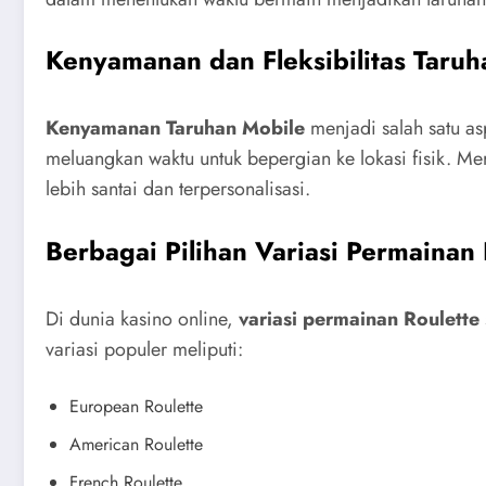
Kenyamanan dan Fleksibilitas Taruh
Kenyamanan Taruhan Mobile
menjadi salah satu a
meluangkan waktu untuk bepergian ke lokasi fisik. M
lebih santai dan terpersonalisasi.
Berbagai Pilihan Variasi Permainan 
Di dunia kasino online,
variasi permainan Roulette
variasi populer meliputi:
European Roulette
American Roulette
French Roulette