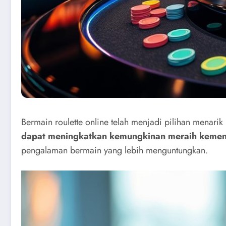
Bermain roulette online telah menjadi pilihan menar
dapat meningkatkan kemungkinan meraih keme
pengalaman bermain yang lebih menguntungkan.