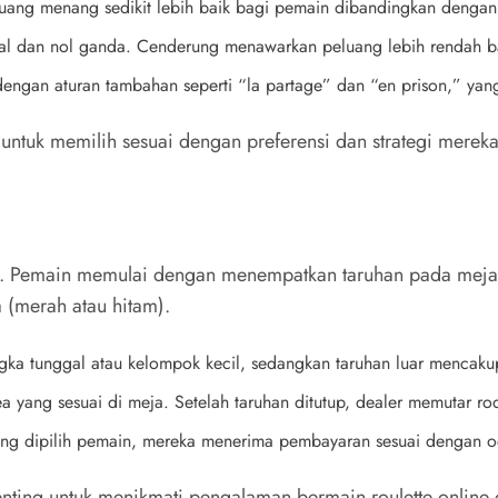
eluang menang sedikit lebih baik bagi pemain dibandingkan dengan 
nggal dan nol ganda. Cenderung menawarkan peluang lebih rendah 
dengan aturan tambahan seperti “la partage” dan “en prison,” y
ntuk memilih sesuai dengan preferensi dan strategi mereka
. Pemain memulai dengan menempatkan taruhan pada meja ro
 (merah atau hitam).
ka tunggal atau kelompok kecil, sedangkan taruhan luar mencakup 
 yang sesuai di meja. Setelah taruhan ditutup, dealer memutar ro
ang dipilih pemain, mereka menerima pembayaran sesuai dengan od
nting untuk menikmati pengalaman bermain roulette online