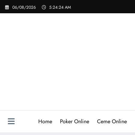
Skip
06/08/2026
5:24:26 AM
to
content
Home
Poker Online
Ceme Online