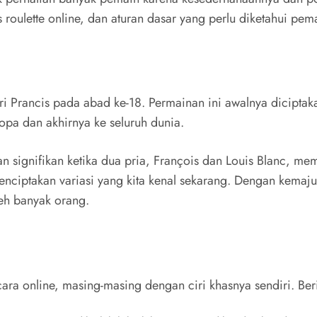
s roulette online, dan aturan dasar yang perlu diketahui pem
ari Prancis pada abad ke-18. Permainan ini awalnya dicipt
ropa dan akhirnya ke seluruh dunia.
ignifikan ketika dua pria, François dan Louis Blanc, mempe
iptakan variasi yang kita kenal sekarang. Dengan kemajuan
eh banyak orang.
ra online, masing-masing dengan ciri khasnya sendiri. Berik