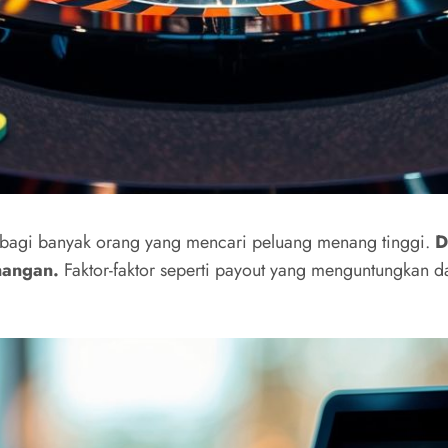
ik bagi banyak orang yang mencari peluang menang tinggi.
D
nangan.
Faktor-faktor seperti payout yang menguntungkan d