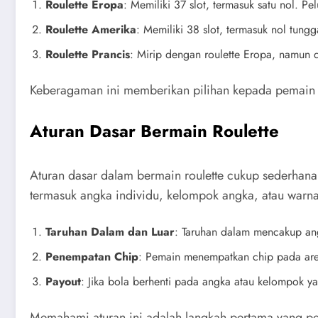
Roulette Eropa
: Memiliki 37 slot, termasuk satu nol. P
Roulette Amerika
: Memiliki 38 slot, termasuk nol tu
Roulette Prancis
: Mirip dengan roulette Eropa, namun 
Keberagaman ini memberikan pilihan kepada pemain u
Aturan Dasar Bermain Roulette
Aturan dasar dalam bermain roulette cukup sederhana
termasuk angka individu, kelompok angka, atau warna
Taruhan Dalam dan Luar
: Taruhan dalam mencakup ang
Penempatan Chip
: Pemain menempatkan chip pada area
Payout
: Jika bola berhenti pada angka atau kelompok y
Memahami aturan ini adalah langkah pertama yang pe