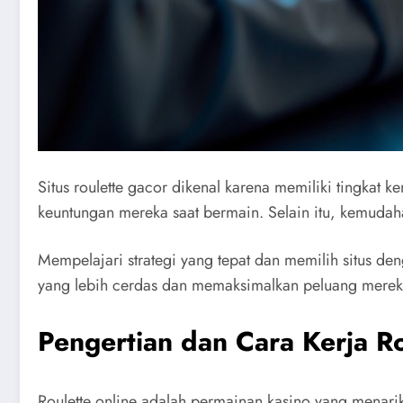
Situs roulette gacor dikenal karena memiliki tingkat
keuntungan mereka saat bermain. Selain itu, kemudah
Mempelajari strategi yang tepat dan memilih situs de
yang lebih cerdas dan memaksimalkan peluang mereka
Pengertian dan Cara Kerja Ro
Roulette online adalah permainan kasino yang menar