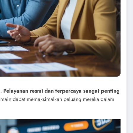
a.
Pelayanan resmi dan terpercaya sangat penting
pemain dapat memaksimalkan peluang mereka dalam