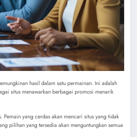
ungkinan hasil dalam satu permainan. Ini adalah
agai situs menawarkan berbagai promosi menarik
. Pemain yang cerdas akan mencari situs yang tidak
ntang pilihan yang tersedia akan menguntungkan semua