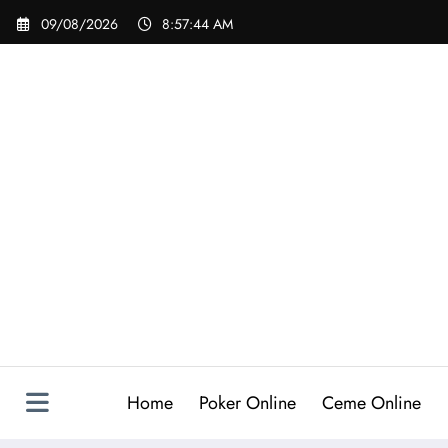
Skip
09/08/2026
8:57:46 AM
to
content
Home
Poker Online
Ceme Online