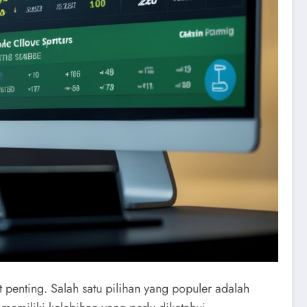
penting. Salah satu pilihan yang populer adalah