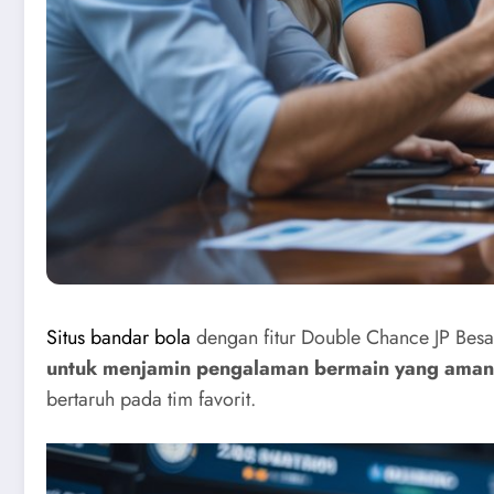
Situs bandar bola
dengan fitur Double Chance JP Besa
untuk menjamin pengalaman bermain yang ama
bertaruh pada tim favorit.