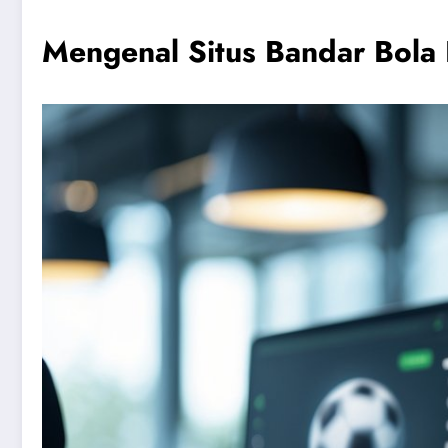
Mengenal Situs Bandar Bola