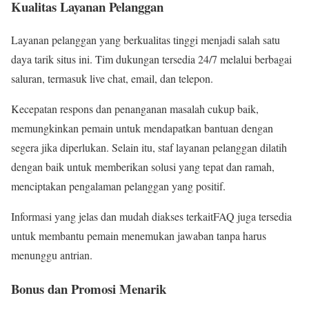
Kualitas Layanan Pelanggan
Layanan pelanggan yang berkualitas tinggi menjadi salah satu
daya tarik situs ini. Tim dukungan tersedia 24/7 melalui berbagai
saluran, termasuk live chat, email, dan telepon.
Kecepatan respons dan penanganan masalah cukup baik,
memungkinkan pemain untuk mendapatkan bantuan dengan
segera jika diperlukan. Selain itu, staf layanan pelanggan dilatih
dengan baik untuk memberikan solusi yang tepat dan ramah,
menciptakan pengalaman pelanggan yang positif.
Informasi yang jelas dan mudah diakses terkaitFAQ juga tersedia
untuk membantu pemain menemukan jawaban tanpa harus
menunggu antrian.
Bonus dan Promosi Menarik