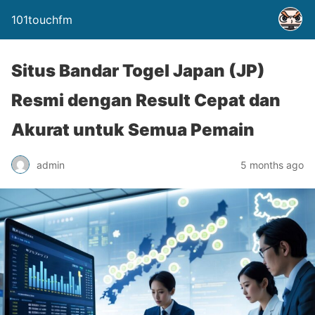
101touchfm
Situs Bandar Togel Japan (JP)
Resmi dengan Result Cepat dan
Akurat untuk Semua Pemain
admin
5 months ago