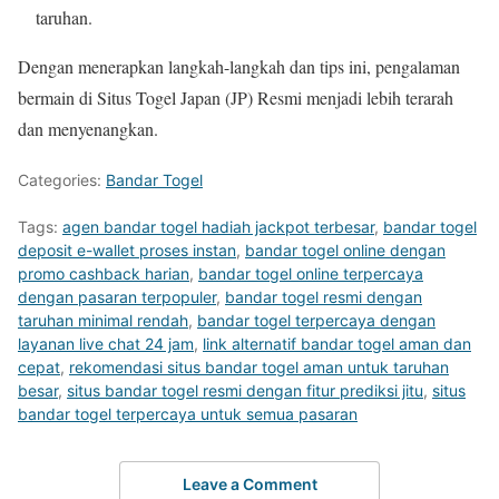
taruhan.
Dengan menerapkan langkah-langkah dan tips ini, pengalaman
bermain di Situs Togel Japan (JP) Resmi menjadi lebih terarah
dan menyenangkan.
Categories:
Bandar Togel
Tags:
agen bandar togel hadiah jackpot terbesar
,
bandar togel
deposit e-wallet proses instan
,
bandar togel online dengan
promo cashback harian
,
bandar togel online terpercaya
dengan pasaran terpopuler
,
bandar togel resmi dengan
taruhan minimal rendah
,
bandar togel terpercaya dengan
layanan live chat 24 jam
,
link alternatif bandar togel aman dan
cepat
,
rekomendasi situs bandar togel aman untuk taruhan
besar
,
situs bandar togel resmi dengan fitur prediksi jitu
,
situs
bandar togel terpercaya untuk semua pasaran
Leave a Comment