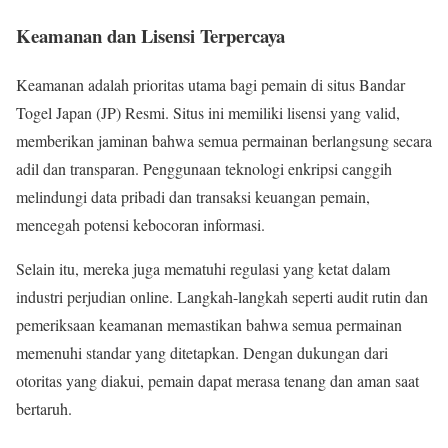
Keamanan dan Lisensi Terpercaya
Keamanan adalah prioritas utama bagi pemain di situs Bandar
Togel Japan (JP) Resmi. Situs ini memiliki lisensi yang valid,
memberikan jaminan bahwa semua permainan berlangsung secara
adil dan transparan. Penggunaan teknologi enkripsi canggih
melindungi data pribadi dan transaksi keuangan pemain,
mencegah potensi kebocoran informasi.
Selain itu, mereka juga mematuhi regulasi yang ketat dalam
industri perjudian online. Langkah-langkah seperti audit rutin dan
pemeriksaan keamanan memastikan bahwa semua permainan
memenuhi standar yang ditetapkan. Dengan dukungan dari
otoritas yang diakui, pemain dapat merasa tenang dan aman saat
bertaruh.