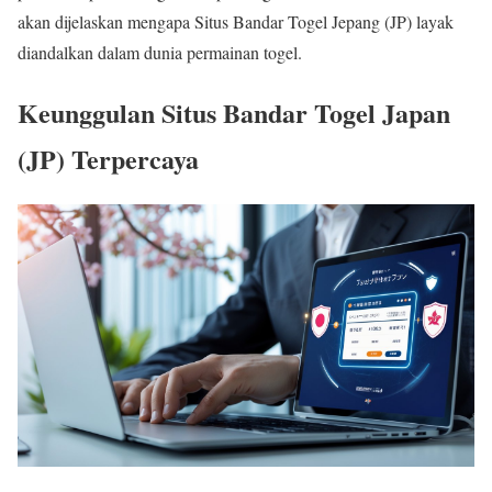
akan dijelaskan mengapa Situs Bandar Togel Jepang (JP) layak
diandalkan dalam dunia permainan togel.
Keunggulan Situs Bandar Togel Japan
(JP) Terpercaya