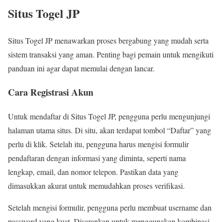
Situs Togel JP
Situs Togel JP menawarkan proses bergabung yang mudah serta
sistem transaksi yang aman. Penting bagi pemain untuk mengikuti
panduan ini agar dapat memulai dengan lancar.
Cara Registrasi Akun
Untuk mendaftar di Situs Togel JP, pengguna perlu mengunjungi
halaman utama situs. Di situ, akan terdapat tombol “Daftar” yang
perlu di klik. Setelah itu, pengguna harus mengisi formulir
pendaftaran dengan informasi yang diminta, seperti nama
lengkap, email, dan nomor telepon. Pastikan data yang
dimasukkan akurat untuk memudahkan proses verifikasi.
Setelah mengisi formulir, pengguna perlu membuat username dan
password yang kuat. Disarankan untuk menggunakan kombinasi