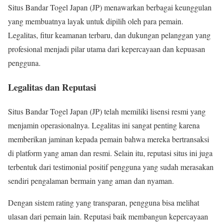
Situs Bandar Togel Japan (JP) menawarkan berbagai keunggulan
yang membuatnya layak untuk dipilih oleh para pemain.
Legalitas, fitur keamanan terbaru, dan dukungan pelanggan yang
profesional menjadi pilar utama dari kepercayaan dan kepuasan
pengguna.
Legalitas dan Reputasi
Situs Bandar Togel Japan (JP) telah memiliki lisensi resmi yang
menjamin operasionalnya. Legalitas ini sangat penting karena
memberikan jaminan kepada pemain bahwa mereka bertransaksi
di platform yang aman dan resmi. Selain itu, reputasi situs ini juga
terbentuk dari testimonial positif pengguna yang sudah merasakan
sendiri pengalaman bermain yang aman dan nyaman.
Dengan sistem rating yang transparan, pengguna bisa melihat
ulasan dari pemain lain. Reputasi baik membangun kepercayaan