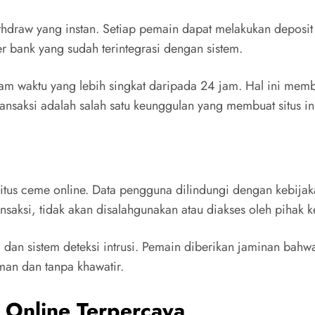
withdraw yang instan. Setiap pemain dapat melakukan depos
r bank yang sudah terintegrasi dengan sistem.
alam waktu yang lebih singkat daripada 24 jam. Hal ini m
ansaksi adalah salah satu keunggulan yang membuat situs i
itus ceme online. Data pengguna dilindungi dengan kebijakan
ansaksi, tidak akan disalahgunakan atau diakses oleh pihak k
l dan sistem deteksi intrusi. Pemain diberikan jaminan bahw
an dan tanpa khawatir.
 Online Terpercaya