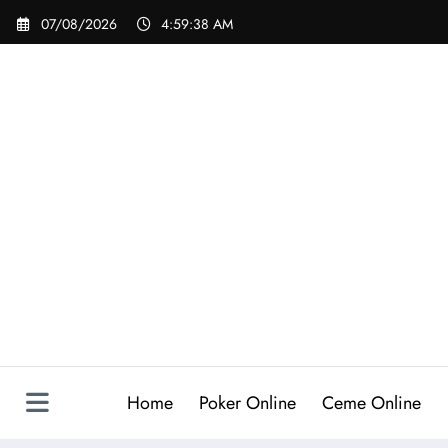
Skip
07/08/2026
4:59:39 AM
to
content
Home
Poker Online
Ceme Online