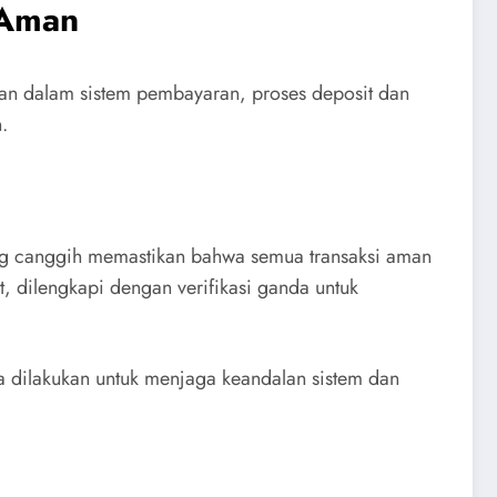
 Aman
an dalam sistem pembayaran, proses deposit dan
.
ang canggih memastikan bahwa semua transaksi aman
, dilengkapi dengan verifikasi ganda untuk
la dilakukan untuk menjaga keandalan sistem dan