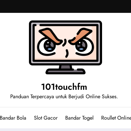
101touchfm
Panduan Terpercaya untuk Berjudi Online Sukses.
Bandar Bola
Slot Gacor
Bandar Togel
Roullet Onlin