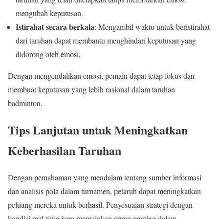
mengubah keputusan.
Istirahat secara berkala
: Mengambil waktu untuk beristirahat
dari taruhan dapat membantu menghindari keputusan yang
didorong oleh emosi.
Dengan mengendalikan emosi, pemain dapat tetap fokus dan
membuat keputusan yang lebih rasional dalam taruhan
badminton.
Tips Lanjutan untuk Meningkatkan
Keberhasilan Taruhan
Dengan pemahaman yang mendalam tentang sumber informasi
dan analisis pola dalam turnamen, petaruh dapat meningkatkan
peluang mereka untuk berhasil. Penyesuaian strategi dengan
kondisi real-time juga memainkan peran penting dalam