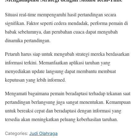
Situasi real-time mempengaruhi hasil pertandingan secara
signifikan. Faktor seperti cedera mendadak, performa pemain di
babak sebelumnya, dan perubahan cuaca dapat mengubah
dinamika pertandingan.
Petaruh harus siap untuk mengubah strategi mereka berdasarkan
informasi terkini. Memanfaatkan aplikasi taruhan yang
menyediakan update langsung dapat membantu membuat
keputusan yang lebih informed.
Mengamati bagaimana pemain beradaptasi terhadap tekanan saat
pertandingan berlangsung juga sangat menentukan. Kemampuan
untuk bereaksi cepat dan beradaptasi dengan informasi yang
tersedia akan meningkatkan peluang keberhasilan taruhan.
Categories:
Judi Olahraga