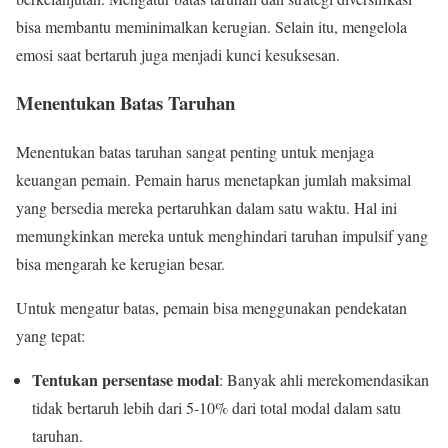
bisa membantu meminimalkan kerugian. Selain itu, mengelola
emosi saat bertaruh juga menjadi kunci kesuksesan.
Menentukan Batas Taruhan
Menentukan batas taruhan sangat penting untuk menjaga
keuangan pemain. Pemain harus menetapkan jumlah maksimal
yang bersedia mereka pertaruhkan dalam satu waktu. Hal ini
memungkinkan mereka untuk menghindari taruhan impulsif yang
bisa mengarah ke kerugian besar.
Untuk mengatur batas, pemain bisa menggunakan pendekatan
yang tepat:
Tentukan persentase modal
: Banyak ahli merekomendasikan
tidak bertaruh lebih dari 5-10% dari total modal dalam satu
taruhan.