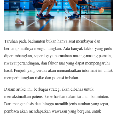
Taruhan pada badminton bukan hanya soal membayar dan
berharap hasilnya menguntungkan. Ada banyak faktor yang perlu
dipertimbangkan, seperti gaya permainan masing-masing pemain,
riwayat pertandingan, dan faktor luar yang dapat mempengaruhi
hasil. Penjudi yang cerdas akan memanfaatkan informasi ini untuk
memperhitungkan risiko dan potensi imbalan.
Dalam artikel ini, berbagai strategi akan dibahas untuk
memaksimalkan potensi keberhasilan dalam taruhan badminton.
Dari menganalisis data hingga memilih jenis taruhan yang tepat,
pembaca akan mendapatkan wawasan yang berguna untuk