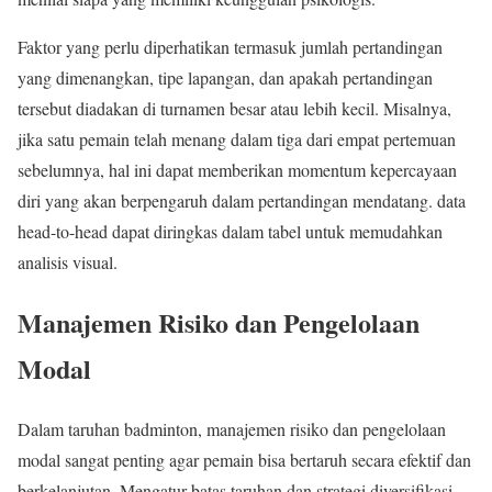
Faktor yang perlu diperhatikan termasuk jumlah pertandingan
yang dimenangkan, tipe lapangan, dan apakah pertandingan
tersebut diadakan di turnamen besar atau lebih kecil. Misalnya,
jika satu pemain telah menang dalam tiga dari empat pertemuan
sebelumnya, hal ini dapat memberikan momentum kepercayaan
diri yang akan berpengaruh dalam pertandingan mendatang. data
head-to-head dapat diringkas dalam tabel untuk memudahkan
analisis visual.
Manajemen Risiko dan Pengelolaan
Modal
Dalam taruhan badminton, manajemen risiko dan pengelolaan
modal sangat penting agar pemain bisa bertaruh secara efektif dan
berkelanjutan. Mengatur batas taruhan dan strategi diversifikasi