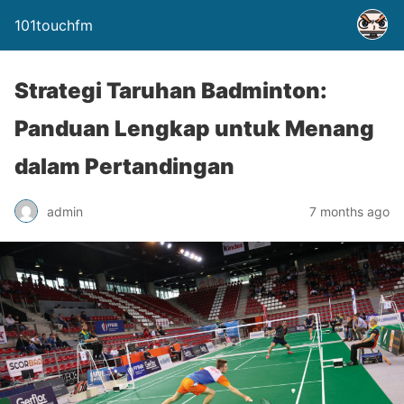
101touchfm
Strategi Taruhan Badminton:
Panduan Lengkap untuk Menang
dalam Pertandingan
admin
7 months ago