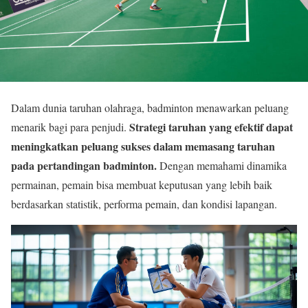
Dalam dunia taruhan olahraga, badminton menawarkan peluang
Strategi taruhan yang efektif dapat
menarik bagi para penjudi.
meningkatkan peluang sukses dalam memasang taruhan
pada pertandingan badminton.
Dengan memahami dinamika
permainan, pemain bisa membuat keputusan yang lebih baik
berdasarkan statistik, performa pemain, dan kondisi lapangan.