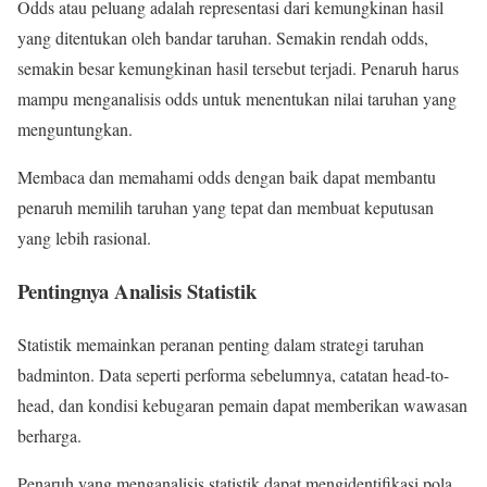
Odds atau peluang adalah representasi dari kemungkinan hasil
yang ditentukan oleh bandar taruhan. Semakin rendah odds,
semakin besar kemungkinan hasil tersebut terjadi. Penaruh harus
mampu menganalisis odds untuk menentukan nilai taruhan yang
menguntungkan.
Membaca dan memahami odds dengan baik dapat membantu
penaruh memilih taruhan yang tepat dan membuat keputusan
yang lebih rasional.
Pentingnya Analisis Statistik
Statistik memainkan peranan penting dalam strategi taruhan
badminton. Data seperti performa sebelumnya, catatan head-to-
head, dan kondisi kebugaran pemain dapat memberikan wawasan
berharga.
Penaruh yang menganalisis statistik dapat mengidentifikasi pola