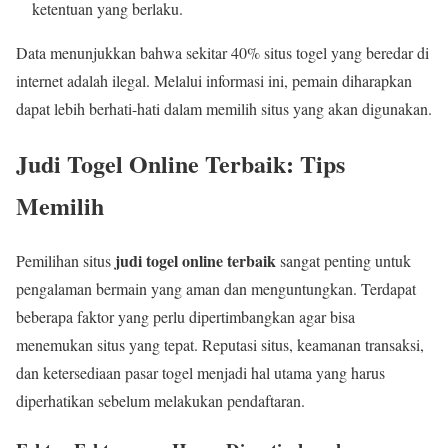
ketentuan yang berlaku.
Data menunjukkan bahwa sekitar 40% situs togel yang beredar di
internet adalah ilegal. Melalui informasi ini, pemain diharapkan
dapat lebih berhati-hati dalam memilih situs yang akan digunakan.
Judi Togel Online Terbaik: Tips
Memilih
judi togel online terbaik
Pemilihan situs
sangat penting untuk
pengalaman bermain yang aman dan menguntungkan. Terdapat
beberapa faktor yang perlu dipertimbangkan agar bisa
menemukan situs yang tepat. Reputasi situs, keamanan transaksi,
dan ketersediaan pasar togel menjadi hal utama yang harus
diperhatikan sebelum melakukan pendaftaran.