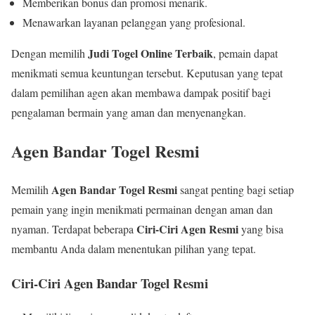
Memberikan bonus dan promosi menarik.
Menawarkan layanan pelanggan yang profesional.
Judi Togel Online Terbaik
Dengan memilih
, pemain dapat
menikmati semua keuntungan tersebut. Keputusan yang tepat
dalam pemilihan agen akan membawa dampak positif bagi
pengalaman bermain yang aman dan menyenangkan.
Agen Bandar Togel Resmi
Agen Bandar Togel Resmi
Memilih
sangat penting bagi setiap
pemain yang ingin menikmati permainan dengan aman dan
Ciri-Ciri Agen Resmi
nyaman. Terdapat beberapa
yang bisa
membantu Anda dalam menentukan pilihan yang tepat.
Ciri-Ciri Agen Bandar Togel Resmi