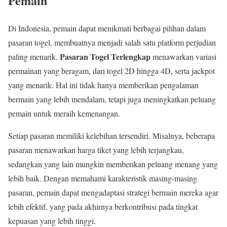
Pemain
Di Indonesia, pemain dapat menikmati berbagai pilihan dalam
pasaran togel, membuatnya menjadi salah satu platform perjudian
Pasaran Togel Terlengkap
paling menarik.
menawarkan variasi
permainan yang beragam, dari togel 2D hingga 4D, serta jackpot
yang menarik. Hal ini tidak hanya memberikan pengalaman
bermain yang lebih mendalam, tetapi juga meningkatkan peluang
pemain untuk meraih kemenangan.
Setiap pasaran memiliki kelebihan tersendiri. Misalnya, beberapa
pasaran menawarkan harga tiket yang lebih terjangkau,
sedangkan yang lain mungkin memberikan peluang menang yang
lebih baik. Dengan memahami karakteristik masing-masing
pasaran, pemain dapat mengadaptasi strategi bermain mereka agar
lebih efektif, yang pada akhirnya berkontribusi pada tingkat
kepuasan yang lebih tinggi.