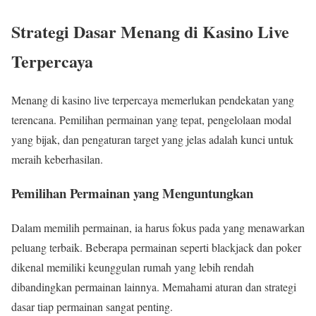
Strategi Dasar Menang di Kasino Live
Terpercaya
Menang di kasino live terpercaya memerlukan pendekatan yang
terencana. Pemilihan permainan yang tepat, pengelolaan modal
yang bijak, dan pengaturan target yang jelas adalah kunci untuk
meraih keberhasilan.
Pemilihan Permainan yang Menguntungkan
Dalam memilih permainan, ia harus fokus pada yang menawarkan
peluang terbaik. Beberapa permainan seperti blackjack dan poker
dikenal memiliki keunggulan rumah yang lebih rendah
dibandingkan permainan lainnya. Memahami aturan dan strategi
dasar tiap permainan sangat penting.