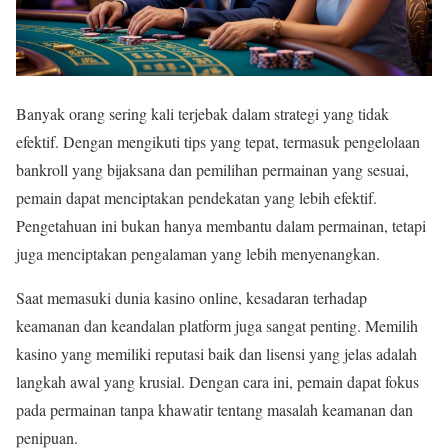
Banyak orang sering kali terjebak dalam strategi yang tidak
efektif. Dengan mengikuti tips yang tepat, termasuk pengelolaan
bankroll yang bijaksana dan pemilihan permainan yang sesuai,
pemain dapat menciptakan pendekatan yang lebih efektif.
Pengetahuan ini bukan hanya membantu dalam permainan, tetapi
juga menciptakan pengalaman yang lebih menyenangkan.
Saat memasuki dunia kasino online, kesadaran terhadap
keamanan dan keandalan platform juga sangat penting. Memilih
kasino yang memiliki reputasi baik dan lisensi yang jelas adalah
langkah awal yang krusial. Dengan cara ini, pemain dapat fokus
pada permainan tanpa khawatir tentang masalah keamanan dan
penipuan.