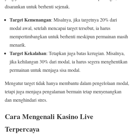
disarankan untuk berhenti sejenak.
Target Kemenangan
: Misalnya, jika targetnya 20% dari
modal awal, setelah mencapai target tersebut, ia harus
mempertimbangkan untuk berhenti meskipun permainan masih
menarik.
Target Kekalahan
: Tetapkan juga batas kerugian. Misalnya,
jika kehilangan 30% dari modal, ia harus segera menghentikan
permainan untuk menjaga sisa modal.
Mengatur target tidak hanya membantu dalam pengelolaan modal,
tetapi juga menjaga pengalaman bermain tetap menyenangkan
dan menghindari stres.
Cara Mengenali Kasino Live
Terpercaya