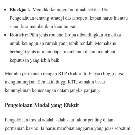
Blackjack
: Memiliki keunggulan rumah sekitar 1%.
Pengetahuan tentang strategi dasar seperti kapan harus hit atau
stand bisa memberikan keuntungan.
Roulette
: Pilih jenis roulette Eropa dibandingkan Amerika
untuk keunggulan rumah yang lebih rendah. Memahami
berbagai jenis taruhan dapat membantu dalam membuat
keputusan yang lebih baik.
Memilih permainan dengan RTP (Return to Player) tinggi juga
menguntungkan. Semakin tinggi RTP, semakin besar
kemungkinan kemenangan dalam jangka panjang.
Pengelolaan Modal yang Efektif
Pengelolaan modal adalah salah satu faktor penting dalam
permainan kasino. Ia harus membuat anggaran yang jelas sebelum