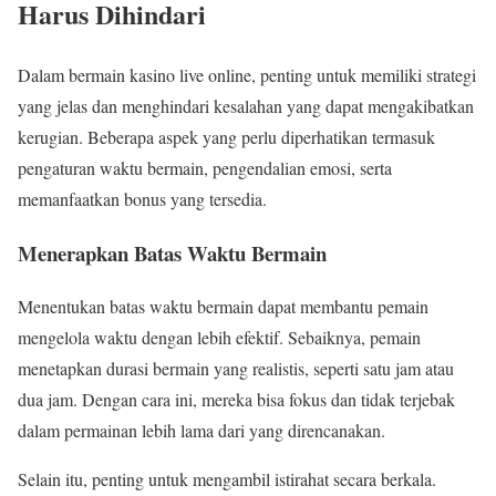
Harus Dihindari
Dalam bermain kasino live online, penting untuk memiliki strategi
yang jelas dan menghindari kesalahan yang dapat mengakibatkan
kerugian. Beberapa aspek yang perlu diperhatikan termasuk
pengaturan waktu bermain, pengendalian emosi, serta
memanfaatkan bonus yang tersedia.
Menerapkan Batas Waktu Bermain
Menentukan batas waktu bermain dapat membantu pemain
mengelola waktu dengan lebih efektif. Sebaiknya, pemain
menetapkan durasi bermain yang realistis, seperti satu jam atau
dua jam. Dengan cara ini, mereka bisa fokus dan tidak terjebak
dalam permainan lebih lama dari yang direncanakan.
Selain itu, penting untuk mengambil istirahat secara berkala.