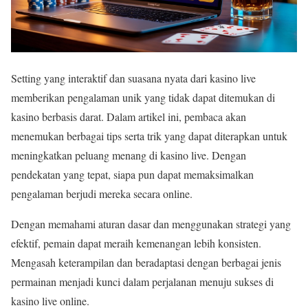
Setting yang interaktif dan suasana nyata dari kasino live
memberikan pengalaman unik yang tidak dapat ditemukan di
kasino berbasis darat. Dalam artikel ini, pembaca akan
menemukan berbagai tips serta trik yang dapat diterapkan untuk
meningkatkan peluang menang di kasino live. Dengan
pendekatan yang tepat, siapa pun dapat memaksimalkan
pengalaman berjudi mereka secara online.
Dengan memahami aturan dasar dan menggunakan strategi yang
efektif, pemain dapat meraih kemenangan lebih konsisten.
Mengasah keterampilan dan beradaptasi dengan berbagai jenis
permainan menjadi kunci dalam perjalanan menuju sukses di
kasino live online.