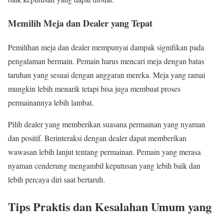
Memilih Meja dan Dealer yang Tepat
Pemilihan meja dan dealer mempunyai dampak signifikan pada
pengalaman bermain. Pemain harus mencari meja dengan batas
taruhan yang sesuai dengan anggaran mereka. Meja yang ramai
mungkin lebih menarik tetapi bisa juga membuat proses
permainannya lebih lambat.
Pilih dealer yang memberikan suasana permainan yang nyaman
dan positif. Berinteraksi dengan dealer dapat memberikan
wawasan lebih lanjut tentang permainan. Pemain yang merasa
nyaman cenderung mengambil keputusan yang lebih baik dan
lebih percaya diri saat bertaruh.
Tips Praktis dan Kesalahan Umum yang