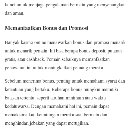
kunci untuk menjaga pengalaman bermain yang menyenangkan
dan aman.
Memanfaatkan Bonus dan Promosi
Banyak kasino online menawarkan bonus dan promosi menarik
untuk menarik pemain. Ini bisa berupa bonus deposit, putaran
gratis, atau cashback. Pemain sebaiknya memanfaatkan
penawaran ini untuk meningkatkan peluang mereka.
Sebelum menerima bonus, penting untuk memahami syarat dan
ketentuan yang berlaku. Beberapa bonus mungkin memiliki
batasan tertentu, seperti taruhan minimum atau waktu
kedaluwarsa. Dengan memahami hal ini, pemain dapat
memaksimalkan keuntungan mereka saat bermain dan
menghindari jebakan yang dapat merugikan.