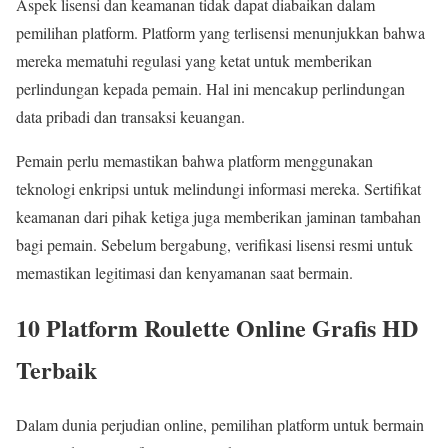
Aspek lisensi dan keamanan tidak dapat diabaikan dalam
pemilihan platform. Platform yang terlisensi menunjukkan bahwa
mereka mematuhi regulasi yang ketat untuk memberikan
perlindungan kepada pemain. Hal ini mencakup perlindungan
data pribadi dan transaksi keuangan.
Pemain perlu memastikan bahwa platform menggunakan
teknologi enkripsi untuk melindungi informasi mereka. Sertifikat
keamanan dari pihak ketiga juga memberikan jaminan tambahan
bagi pemain. Sebelum bergabung, verifikasi lisensi resmi untuk
memastikan legitimasi dan kenyamanan saat bermain.
10 Platform Roulette Online Grafis HD
Terbaik
Dalam dunia perjudian online, pemilihan platform untuk bermain