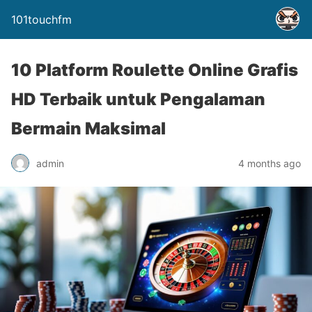
101touchfm
10 Platform Roulette Online Grafis
HD Terbaik untuk Pengalaman
Bermain Maksimal
admin
4 months ago