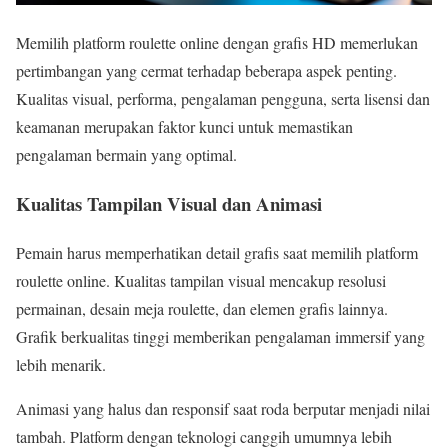
Memilih platform roulette online dengan grafis HD memerlukan
pertimbangan yang cermat terhadap beberapa aspek penting.
Kualitas visual, performa, pengalaman pengguna, serta lisensi dan
keamanan merupakan faktor kunci untuk memastikan
pengalaman bermain yang optimal.
Kualitas Tampilan Visual dan Animasi
Pemain harus memperhatikan detail grafis saat memilih platform
roulette online. Kualitas tampilan visual mencakup resolusi
permainan, desain meja roulette, dan elemen grafis lainnya.
Grafik berkualitas tinggi memberikan pengalaman immersif yang
lebih menarik.
Animasi yang halus dan responsif saat roda berputar menjadi nilai
tambah. Platform dengan teknologi canggih umumnya lebih