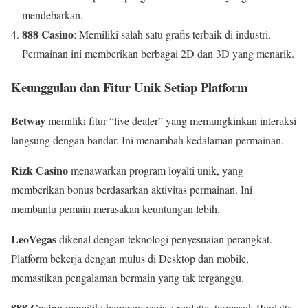
mendebarkan.
888 Casino
: Memiliki salah satu grafis terbaik di industri.
Permainan ini memberikan berbagai 2D dan 3D yang menarik.
Keunggulan dan Fitur Unik Setiap Platform
Betway
memiliki fitur “live dealer” yang memungkinkan interaksi
langsung dengan bandar. Ini menambah kedalaman permainan.
Rizk Casino
menawarkan program loyalti unik, yang
memberikan bonus berdasarkan aktivitas permainan. Ini
membantu pemain merasakan keuntungan lebih.
LeoVegas
dikenal dengan teknologi penyesuaian perangkat.
Platform bekerja dengan mulus di Desktop dan mobile,
memastikan pengalaman bermain yang tak terganggu.
888 Casino
memiliki beragam variasi roulette, termasuk Roulette