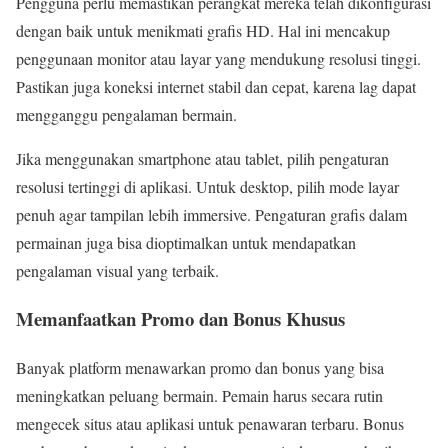
Pengguna perlu memastikan perangkat mereka telah dikonfigurasi
dengan baik untuk menikmati grafis HD. Hal ini mencakup
penggunaan monitor atau layar yang mendukung resolusi tinggi.
Pastikan juga koneksi internet stabil dan cepat, karena lag dapat
mengganggu pengalaman bermain.
Jika menggunakan smartphone atau tablet, pilih pengaturan
resolusi tertinggi di aplikasi. Untuk desktop, pilih mode layar
penuh agar tampilan lebih immersive. Pengaturan grafis dalam
permainan juga bisa dioptimalkan untuk mendapatkan
pengalaman visual yang terbaik.
Memanfaatkan Promo dan Bonus Khusus
Banyak platform menawarkan promo dan bonus yang bisa
meningkatkan peluang bermain. Pemain harus secara rutin
mengecek situs atau aplikasi untuk penawaran terbaru. Bonus