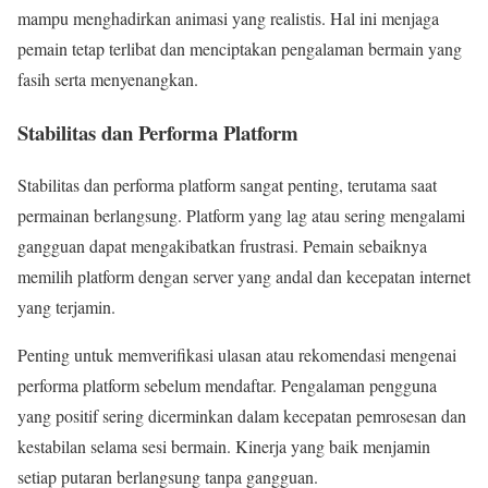
mampu menghadirkan animasi yang realistis. Hal ini menjaga
pemain tetap terlibat dan menciptakan pengalaman bermain yang
fasih serta menyenangkan.
Stabilitas dan Performa Platform
Stabilitas dan performa platform sangat penting, terutama saat
permainan berlangsung. Platform yang lag atau sering mengalami
gangguan dapat mengakibatkan frustrasi. Pemain sebaiknya
memilih platform dengan server yang andal dan kecepatan internet
yang terjamin.
Penting untuk memverifikasi ulasan atau rekomendasi mengenai
performa platform sebelum mendaftar. Pengalaman pengguna
yang positif sering dicerminkan dalam kecepatan pemrosesan dan
kestabilan selama sesi bermain. Kinerja yang baik menjamin
setiap putaran berlangsung tanpa gangguan.