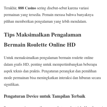
888 Casino
Terakhir,
sering disebut-sebut karena variasi
permainan yang tersedia. Pemain merasa bahwa banyaknya
pilihan memberikan pengalaman yang lebih mendalam.
Tips Maksimalkan Pengalaman
Bermain Roulette Online HD
Untuk memaksimalkan pengalaman bermain roulette online
dalam grafis HD, penting untuk mempertimbangkan beberapa
aspek teknis dan praktis. Pengaturan perangkat dan pemilihan
mode permainan bisa meningkatkan interaksi dan hiburan secara
signifikan.
Pengaturan Device untuk Tampilan Terbaik