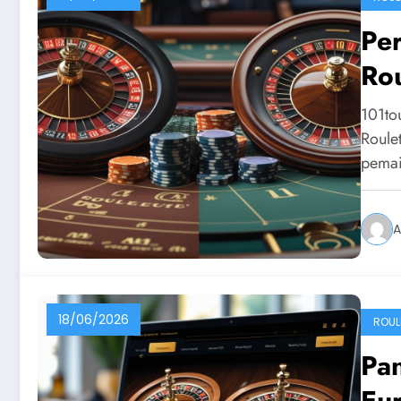
Pe
Rou
Me
101to
Me
Roule
pemai
A
18/06/2026
ROUL
Pa
Eu