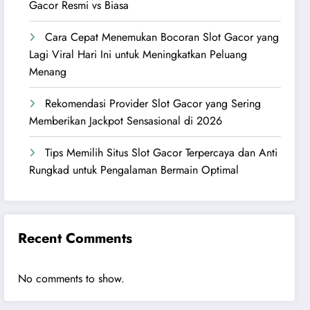
Gacor Resmi vs Biasa
Cara Cepat Menemukan Bocoran Slot Gacor yang
Lagi Viral Hari Ini untuk Meningkatkan Peluang
Menang
Rekomendasi Provider Slot Gacor yang Sering
Memberikan Jackpot Sensasional di 2026
Tips Memilih Situs Slot Gacor Terpercaya dan Anti
Rungkad untuk Pengalaman Bermain Optimal
Recent Comments
No comments to show.