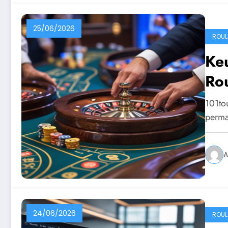
25/06/2026
ROUL
Ke
Rou
20
101to
Se
perma
A
24/06/2026
ROUL