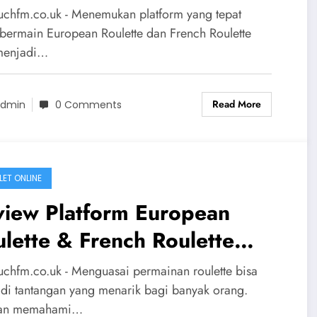
lette Berkualitas Tinggi di
uchfm.co.uk - Menemukan platform yang tepat
hun 2026
 bermain European Roulette dan French Roulette
menjadi…
Read More
dmin
0 Comments
LET ONLINE
view Platform European
lette & French Roulette
26: Panduan untuk Pemula
uchfm.co.uk - Menguasai permainan roulette bisa
 Pemain Profesional
di tantangan yang menarik bagi banyak orang.
an memahami…