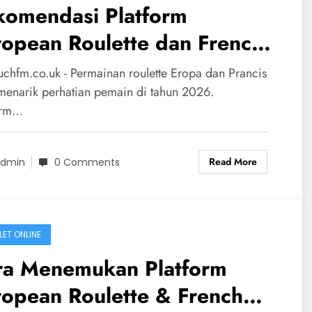
komendasi Platform
ropean Roulette dan French
ulette Dengan Antarmuka
uchfm.co.uk - Permainan roulette Eropa dan Prancis
dern 2026
 menarik perhatian pemain di tahun 2026.
orm…
Read More
dmin
0 Comments
LET ONLINE
ra Menemukan Platform
ropean Roulette & French