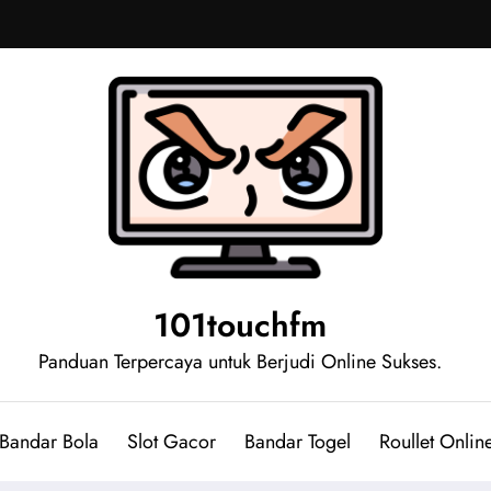
101touchfm
Panduan Terpercaya untuk Berjudi Online Sukses.
Bandar Bola
Slot Gacor
Bandar Togel
Roullet Onlin