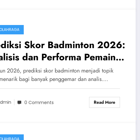
 OLAHRAGA
ediksi Skor Badminton 2026:
lisis dan Performa Pemain
rbaru
hun 2026, prediksi skor badminton menjadi topik
menarik bagi banyak penggemar dan analis.…
Read More
dmin
0 Comments
 OLAHRAGA