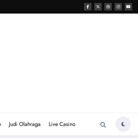
e
Judi Olahraga
Live Casino