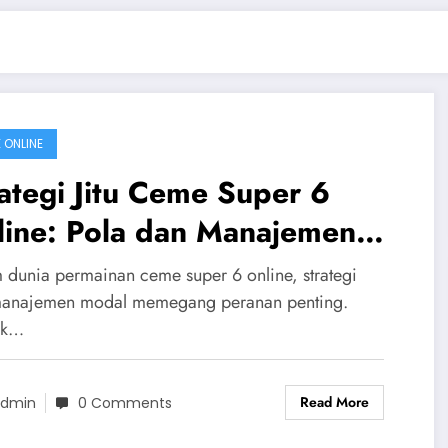
 ONLINE
ategi Jitu Ceme Super 6
line: Pola dan Manajemen
al yang Efektif
 dunia permainan ceme super 6 online, strategi
anajemen modal memegang peranan penting.
ak…
Read More
dmin
0 Comments