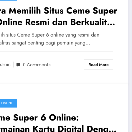
ra Memilih Situs Ceme Super
nline Resmi dan Berkualitas
tuk Pengalaman Bermain
ih situs Ceme Super 6 online yang resmi dan
ng Optimal
alitas sangat penting bagi pemain yang…
Read More
dmin
0 Comments
 ONLINE
me Super 6 Online:
mainan Kartu Digital Dengan