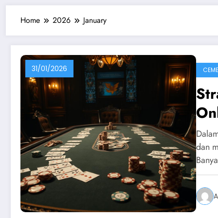
Home
2026
January
31/01/2026
CEME
Str
On
Mod
Dalam
dan m
Bany
A