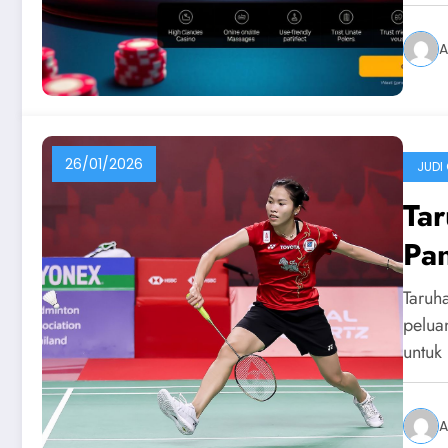
A
26/01/2026
JUDI
Ta
Pa
da
Taruh
pelua
untuk
A