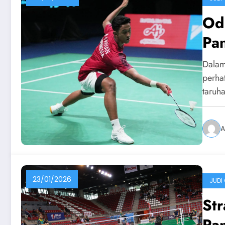
Od
Pa
Ter
Dalam
perha
taruh
A
23/01/2026
JUDI
Str
Pa