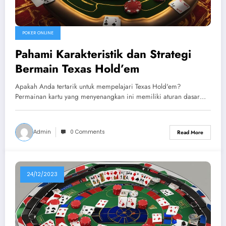
POKER ONLINE
Pahami Karakteristik dan Strategi
Bermain Texas Hold’em
Apakah Anda tertarik untuk mempelajari Texas Hold'em?
Permainan kartu yang menyenangkan ini memiliki aturan dasar…
Admin
0 Comments
Read More
24/12/2023