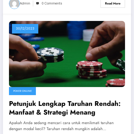
Admin
0 Comments
Read More
30/12/2023
POKER ONLINE
Petunjuk Lengkap Taruhan Rendah:
Manfaat & Strategi Menang
Apakah Anda sedang mencari cara untuk menikmati taruhan
dengan modal kecil? Taruhan rendah mungkin adalah…