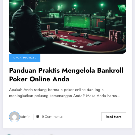
UNCATEGORIZED
Panduan Praktis Mengelola Bankroll
Poker Online Anda
Apakah Anda sedang bermain poker online dan ingin
meningkatkan peluang kemenangan Anda? Maka Anda harus…
Admin
0 Comments
Read More