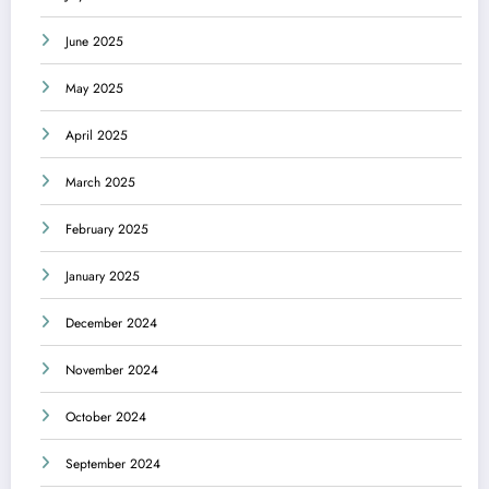
June 2025
May 2025
April 2025
March 2025
February 2025
January 2025
December 2024
November 2024
October 2024
September 2024