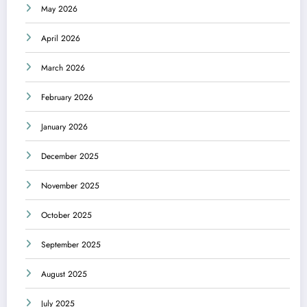
May 2026
April 2026
March 2026
February 2026
January 2026
December 2025
November 2025
October 2025
September 2025
August 2025
July 2025