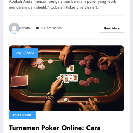
Apakah Anda mencari pengalaman bermain poker yang lebih
mendalam dan otentik? Cobalah Poker Live Dealer!…
Admin
0 Comments
Read More
28/12/2023
POKER ONLINE
Turnamen Poker Online: Cara