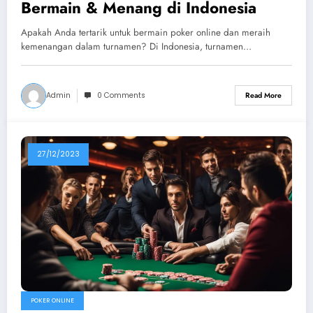
Bermain & Menang di Indonesia
Apakah Anda tertarik untuk bermain poker online dan meraih
kemenangan dalam turnamen? Di Indonesia, turnamen…
Admin
0 Comments
Read More
27/12/2023
POKER ONLINE