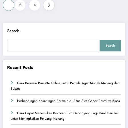
Posts
…
1
2
4
pagination
Search
Search
Recent Posts
Cara Bermain Roulette Online untuk Pemula Agar Mudah Menang dan
Sukses
Perbandingan Keuntungan Bermain di Situs Slot Gacor Resmi vs Biasa
Cara Cepat Menemukan Bocoran Slot Gacor yang Lagi Viral Hari Ini
untuk Meningkatkan Peluang Menang