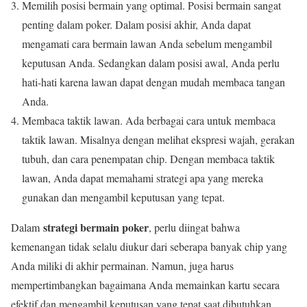
Memilih posisi bermain yang optimal. Posisi bermain sangat
penting dalam poker. Dalam posisi akhir, Anda dapat
mengamati cara bermain lawan Anda sebelum mengambil
keputusan Anda. Sedangkan dalam posisi awal, Anda perlu
hati-hati karena lawan dapat dengan mudah membaca tangan
Anda.
Membaca taktik lawan. Ada berbagai cara untuk membaca
taktik lawan. Misalnya dengan melihat ekspresi wajah, gerakan
tubuh, dan cara penempatan chip. Dengan membaca taktik
lawan, Anda dapat memahami strategi apa yang mereka
gunakan dan mengambil keputusan yang tepat.
strategi bermain poker
Dalam
, perlu diingat bahwa
kemenangan tidak selalu diukur dari seberapa banyak chip yang
Anda miliki di akhir permainan. Namun, juga harus
mempertimbangkan bagaimana Anda memainkan kartu secara
efektif dan mengambil keputusan yang tepat saat dibutuhkan.