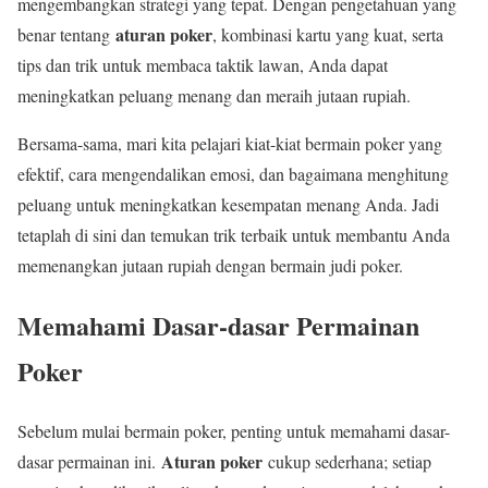
mengembangkan strategi yang tepat. Dengan pengetahuan yang
aturan poker
benar tentang
, kombinasi kartu yang kuat, serta
tips dan trik untuk membaca taktik lawan, Anda dapat
meningkatkan peluang menang dan meraih jutaan rupiah.
Bersama-sama, mari kita pelajari kiat-kiat bermain poker yang
efektif, cara mengendalikan emosi, dan bagaimana menghitung
peluang untuk meningkatkan kesempatan menang Anda. Jadi
tetaplah di sini dan temukan trik terbaik untuk membantu Anda
memenangkan jutaan rupiah dengan bermain judi poker.
Memahami Dasar-dasar Permainan
Poker
Sebelum mulai bermain poker, penting untuk memahami dasar-
Aturan poker
dasar permainan ini.
cukup sederhana; setiap