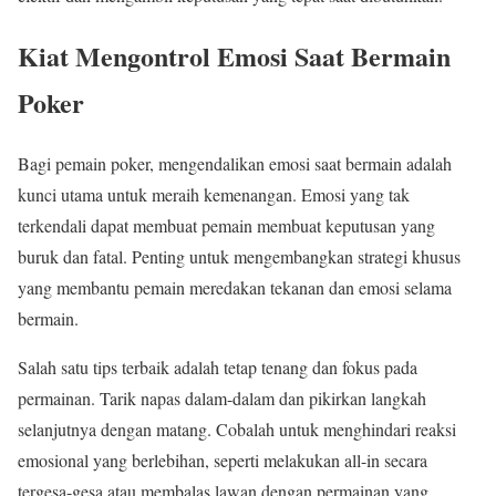
Kiat Mengontrol Emosi Saat Bermain
Poker
Bagi pemain poker, mengendalikan emosi saat bermain adalah
kunci utama untuk meraih kemenangan. Emosi yang tak
terkendali dapat membuat pemain membuat keputusan yang
buruk dan fatal. Penting untuk mengembangkan strategi khusus
yang membantu pemain meredakan tekanan dan emosi selama
bermain.
Salah satu tips terbaik adalah tetap tenang dan fokus pada
permainan. Tarik napas dalam-dalam dan pikirkan langkah
selanjutnya dengan matang. Cobalah untuk menghindari reaksi
emosional yang berlebihan, seperti melakukan all-in secara
tergesa-gesa atau membalas lawan dengan permainan yang