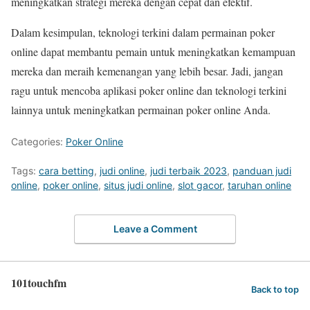
meningkatkan strategi mereka dengan cepat dan efektif.
Dalam kesimpulan, teknologi terkini dalam permainan poker
online dapat membantu pemain untuk meningkatkan kemampuan
mereka dan meraih kemenangan yang lebih besar. Jadi, jangan
ragu untuk mencoba aplikasi poker online dan teknologi terkini
lainnya untuk meningkatkan permainan poker online Anda.
Categories:
Poker Online
Tags:
cara betting
,
judi online
,
judi terbaik 2023
,
panduan judi
online
,
poker online
,
situs judi online
,
slot gacor
,
taruhan online
Leave a Comment
101touchfm
Back to top