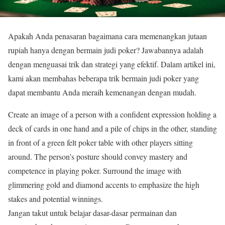
Apakah Anda penasaran bagaimana cara memenangkan jutaan
rupiah hanya dengan bermain judi poker? Jawabannya adalah
dengan menguasai trik dan strategi yang efektif. Dalam artikel ini,
kami akan membahas beberapa trik bermain judi poker yang
dapat membantu Anda meraih kemenangan dengan mudah.
Create an image of a person with a confident expression holding a
deck of cards in one hand and a pile of chips in the other, standing
in front of a green felt poker table with other players sitting
around. The person’s posture should convey mastery and
competence in playing poker. Surround the image with
glimmering gold and diamond accents to emphasize the high
stakes and potential winnings.
Jangan takut untuk belajar dasar-dasar permainan dan