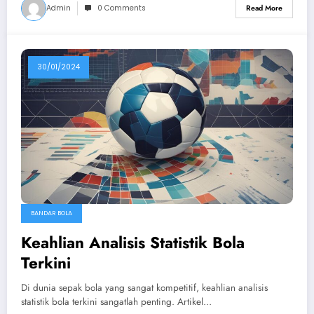
Admin
0 Comments
Read More
30/01/2024
BANDAR BOLA
Keahlian Analisis Statistik Bola
Terkini
Di dunia sepak bola yang sangat kompetitif, keahlian analisis
statistik bola terkini sangatlah penting. Artikel…