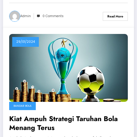
Admin
0 Comments
Read More
29/01/2024
BANDAR BOLA
Kiat Ampuh Strategi Taruhan Bola
Menang Terus