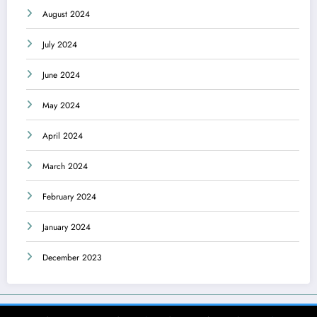
August 2024
July 2024
June 2024
May 2024
April 2024
March 2024
February 2024
January 2024
December 2023