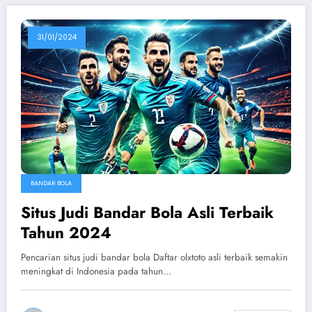
31/01/2024
BANDAR BOLA
Situs Judi Bandar Bola Asli Terbaik
Tahun 2024
Pencarian situs judi bandar bola Daftar olxtoto asli terbaik semakin
meningkat di Indonesia pada tahun…