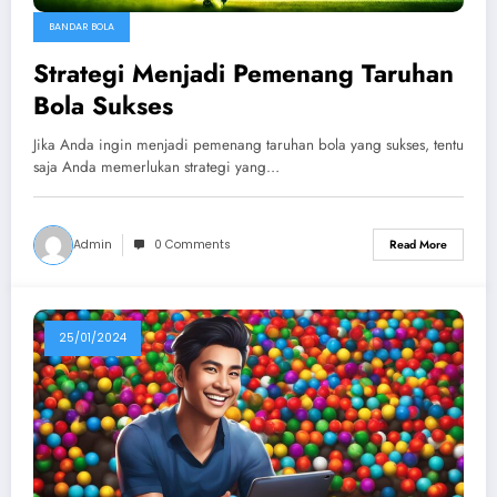
BANDAR BOLA
Strategi Menjadi Pemenang Taruhan
Bola Sukses
Jika Anda ingin menjadi pemenang taruhan bola yang sukses, tentu
saja Anda memerlukan strategi yang…
Admin
0 Comments
Read More
25/01/2024