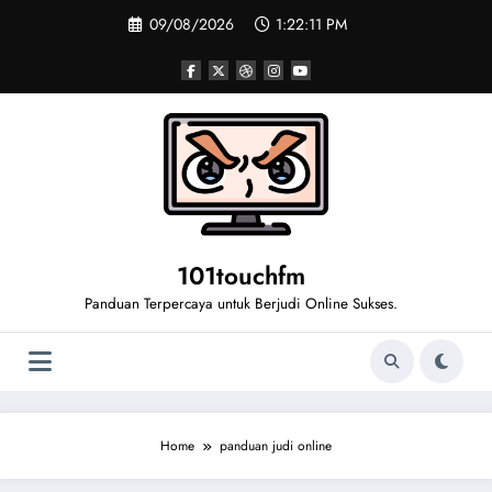
Skip
09/08/2026
1:22:12 PM
to
content
101touchfm
Panduan Terpercaya untuk Berjudi Online Sukses.
Home
panduan judi online