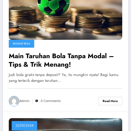
BANDAR BOLA
Main Taruhan Bola Tanpa Modal –
Tips & Trik Menang!
Judi bola gratis tanpa deposit? Ya, itu mungkin nyata! Bagi kamu
yang tertarik dengan taruhan…
Admin
0 Comments
Read More
22/01/2024