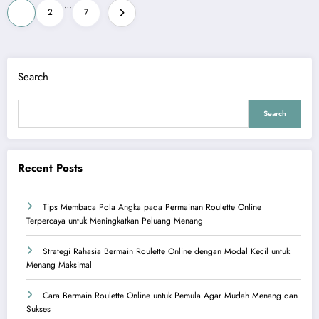
Posts
…
1
2
7
pagination
Search
Search
Recent Posts
Tips Membaca Pola Angka pada Permainan Roulette Online
Terpercaya untuk Meningkatkan Peluang Menang
Strategi Rahasia Bermain Roulette Online dengan Modal Kecil untuk
Menang Maksimal
Cara Bermain Roulette Online untuk Pemula Agar Mudah Menang dan
Sukses