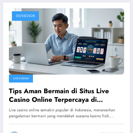
30/04/2026
LIVE CASINO
Tips Aman Bermain di Situs Live
Casino Online Terpercaya di
Indonesia untuk Pemula
Live casino online semakin populer di Indonesia, menawarkan
pengalaman bermain yang mendekati suasana kasino fisik.…