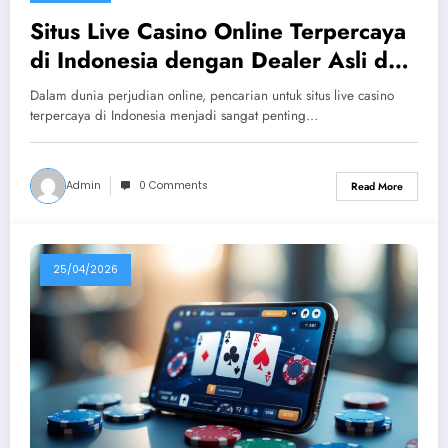
Situs Live Casino Online Terpercaya
di Indonesia dengan Dealer Asli dan
Bonus Menarik untuk Pengalaman
Dalam dunia perjudian online, pencarian untuk situs live casino
Bermain yang Optimal
terpercaya di Indonesia menjadi sangat penting…
Admin
0 Comments
Read More
25/04/2026