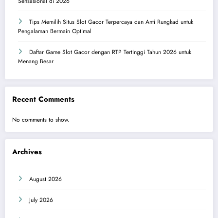
Sensasional di 2026
Tips Memilih Situs Slot Gacor Terpercaya dan Anti Rungkad untuk
Pengalaman Bermain Optimal
Daftar Game Slot Gacor dengan RTP Tertinggi Tahun 2026 untuk
Menang Besar
Recent Comments
No comments to show.
Archives
August 2026
July 2026