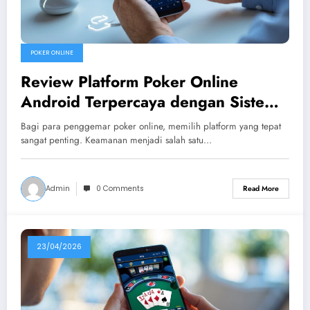
POKER ONLINE
Review Platform Poker Online
Android Terpercaya dengan Sistem
Keamanan Terbaik untuk
Bagi para penggemar poker online, memilih platform yang tepat
Pengalaman Bermain yang Aman
sangat penting. Keamanan menjadi salah satu…
dan Nyaman
Admin
0 Comments
Read More
23/04/2026