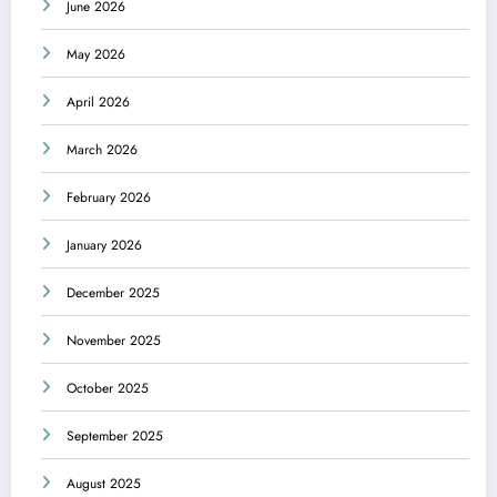
June 2026
May 2026
April 2026
March 2026
February 2026
January 2026
December 2025
November 2025
October 2025
September 2025
August 2025