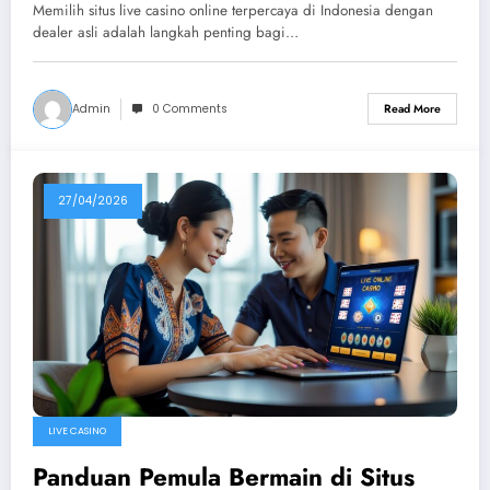
dengan Dealer Asli untuk
Memilih situs live casino online terpercaya di Indonesia dengan
Pengalaman Bermain yang Optimal
dealer asli adalah langkah penting bagi…
Admin
0 Comments
Read More
27/04/2026
LIVE CASINO
Panduan Pemula Bermain di Situs