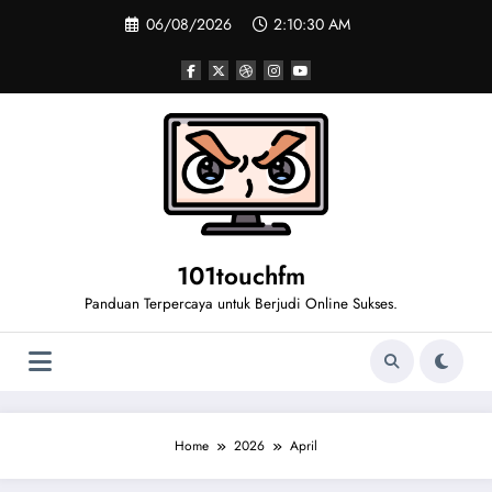
Skip
06/08/2026
2:10:31 AM
to
content
101touchfm
Panduan Terpercaya untuk Berjudi Online Sukses.
Home
2026
April