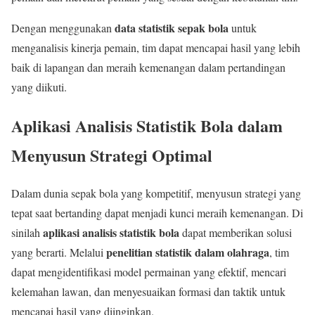
data statistik sepak bola
Dengan menggunakan
untuk
menganalisis kinerja pemain, tim dapat mencapai hasil yang lebih
baik di lapangan dan meraih kemenangan dalam pertandingan
yang diikuti.
Aplikasi Analisis Statistik Bola dalam
Menyusun Strategi Optimal
Dalam dunia sepak bola yang kompetitif, menyusun strategi yang
tepat saat bertanding dapat menjadi kunci meraih kemenangan. Di
aplikasi analisis statistik bola
sinilah
dapat memberikan solusi
penelitian statistik dalam olahraga
yang berarti. Melalui
, tim
dapat mengidentifikasi model permainan yang efektif, mencari
kelemahan lawan, dan menyesuaikan formasi dan taktik untuk
mencapai hasil yang diinginkan.