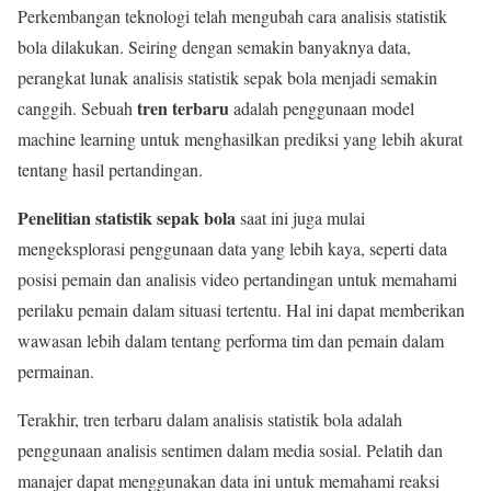
Perkembangan teknologi telah mengubah cara analisis statistik
bola dilakukan. Seiring dengan semakin banyaknya data,
perangkat lunak analisis statistik sepak bola menjadi semakin
tren terbaru
canggih. Sebuah
adalah penggunaan model
machine learning untuk menghasilkan prediksi yang lebih akurat
tentang hasil pertandingan.
Penelitian statistik sepak bola
saat ini juga mulai
mengeksplorasi penggunaan data yang lebih kaya, seperti data
posisi pemain dan analisis video pertandingan untuk memahami
perilaku pemain dalam situasi tertentu. Hal ini dapat memberikan
wawasan lebih dalam tentang performa tim dan pemain dalam
permainan.
Terakhir, tren terbaru dalam analisis statistik bola adalah
penggunaan analisis sentimen dalam media sosial. Pelatih dan
manajer dapat menggunakan data ini untuk memahami reaksi