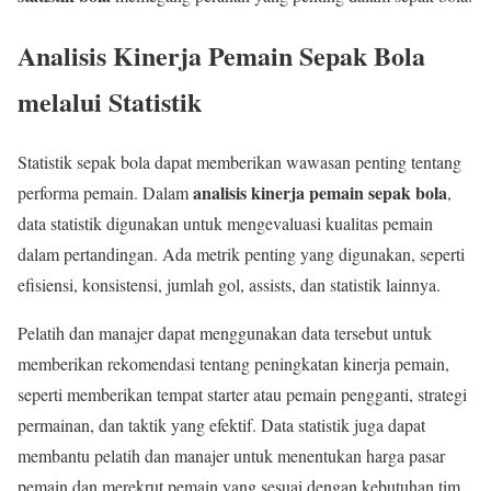
Analisis Kinerja Pemain Sepak Bola
melalui Statistik
Statistik sepak bola dapat memberikan wawasan penting tentang
analisis kinerja pemain sepak bola
performa pemain. Dalam
,
data statistik digunakan untuk mengevaluasi kualitas pemain
dalam pertandingan. Ada metrik penting yang digunakan, seperti
efisiensi, konsistensi, jumlah gol, assists, dan statistik lainnya.
Pelatih dan manajer dapat menggunakan data tersebut untuk
memberikan rekomendasi tentang peningkatan kinerja pemain,
seperti memberikan tempat starter atau pemain pengganti, strategi
permainan, dan taktik yang efektif. Data statistik juga dapat
membantu pelatih dan manajer untuk menentukan harga pasar
pemain dan merekrut pemain yang sesuai dengan kebutuhan tim.