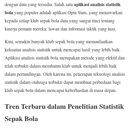
aplikasi analisis statistik
dengan data yang tersedia. Salah satu
bola
yang populer adalah aplikasi Opta Stats, yang menawarkan
kepada setiap klub sepak bola data yang sangat rinci tentang
kinerja pemain mereka, lawan dan informasi taktik yang luas.
Kini, semakin banyak klub sepak bola yang memanfaatkan
kekuatan analisis statistik untuk mencapai hasil yang lebih baik.
Aplikasi analisis statistik bola merupakan metode yang efektif dan
telah terbukti dalam membantu klub untuk menjadi lebih baik
dalam pertandingan. Oleh karena itu, penerapan teknologi analisis
statistik dalam olahraga terbukti dapat membuat perbedaan bagi
klub sepak bola dalam mencapai keberhasilan di masa depan.
Tren Terbaru dalam Penelitian Statistik
Sepak Bola