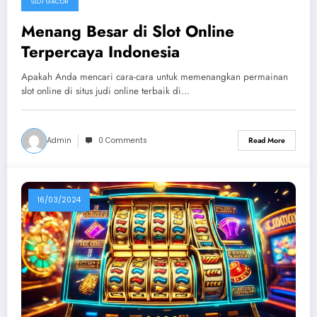
SLOT GACOR
Menang Besar di Slot Online
Terpercaya Indonesia
Apakah Anda mencari cara-cara untuk memenangkan permainan
slot online di situs judi online terbaik di…
Admin
0 Comments
Read More
16/03/2024