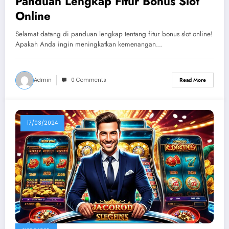
Panduan Lengkap Fitur Bonus Slot
Online
Selamat datang di panduan lengkap tentang fitur bonus slot online!
Apakah Anda ingin meningkatkan kemenangan…
Admin
0 Comments
Read More
17/03/2024