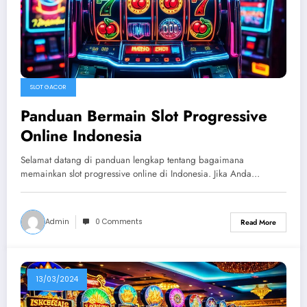
SLOT GACOR
Panduan Bermain Slot Progressive
Online Indonesia
Selamat datang di panduan lengkap tentang bagaimana
memainkan slot progressive online di Indonesia. Jika Anda…
Admin
0 Comments
Read More
13/03/2024