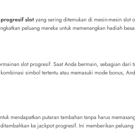
r progresif slot
yang sering ditemukan di mesin-mesin slot o
ingkatkan peluang mereka untuk memenangkan hadiah besar
permainan slot progresif. Saat Anda bermain, sebagian dari
i kombinasi simbol tertentu atau memasuki mode bonus, A
 untuk mendapatkan putaran tambahan tanpa harus memasang
itambahkan ke jackpot progresif. Ini memberikan peluang 