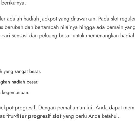
berikutnya.
ler adalah hadiah jackpot yang ditawarkan. Pada slot regule
rus berubah dan bertambah nilainya hingga ada pemain yan
ncari sensasi dan peluang besar untuk memenangkan hadiah
h yang sangat besar.
gkan hadiah besar.
n kegembiraan.
jackpot progresif. Dengan pemahaman ini, Anda dapat memb
s fitur-
fitur progresif slot
yang perlu Anda ketahui.