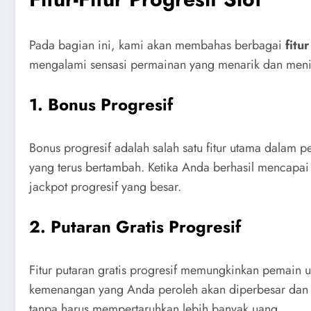
Pada bagian ini, kami akan membahas berbagai
fitu
mengalami sensasi permainan yang menarik dan men
1. Bonus Progresif
Bonus progresif adalah salah satu fitur utama dalam 
yang terus bertambah. Ketika Anda berhasil mencapa
jackpot progresif yang besar.
2. Putaran Gratis Progresif
Fitur putaran gratis progresif memungkinkan pemain
kemenangan yang Anda peroleh akan diperbesar dan d
tanpa harus mempertaruhkan lebih banyak uang.