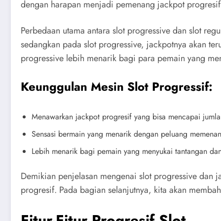
dengan harapan menjadi pemenang jackpot progresif 
Perbedaan utama antara slot progressive dan slot regu
sedangkan pada slot progressive, jackpotnya akan te
progressive lebih menarik bagi para pemain yang me
Keunggulan Mesin Slot Progressif:
Menawarkan jackpot progresif yang bisa mencapai jumla
Sensasi bermain yang menarik dengan peluang memenan
Lebih menarik bagi pemain yang menyukai tantangan da
Demikian penjelasan mengenai slot progressive dan 
progresif. Pada bagian selanjutnya, kita akan membaha
Fitur-Fitur Progresif Slot