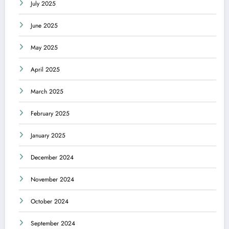
July 2025
June 2025
May 2025
April 2025
March 2025
February 2025
January 2025
December 2024
November 2024
October 2024
September 2024