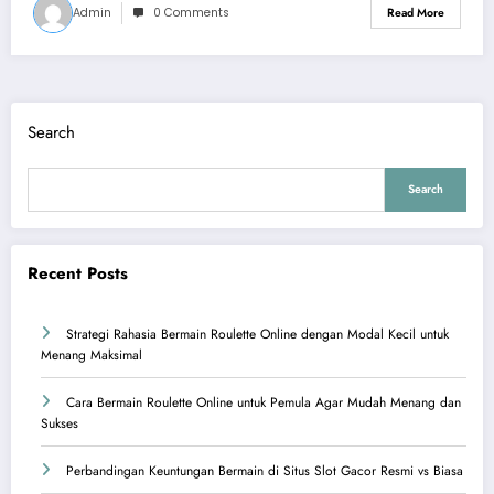
Admin
0 Comments
Read More
Search
Search
Recent Posts
Strategi Rahasia Bermain Roulette Online dengan Modal Kecil untuk
Menang Maksimal
Cara Bermain Roulette Online untuk Pemula Agar Mudah Menang dan
Sukses
Perbandingan Keuntungan Bermain di Situs Slot Gacor Resmi vs Biasa