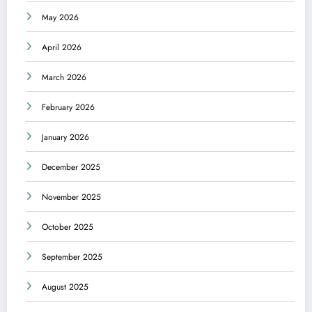
May 2026
April 2026
March 2026
February 2026
January 2026
December 2025
November 2025
October 2025
September 2025
August 2025