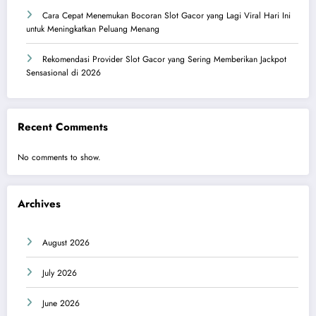
Cara Cepat Menemukan Bocoran Slot Gacor yang Lagi Viral Hari Ini
untuk Meningkatkan Peluang Menang
Rekomendasi Provider Slot Gacor yang Sering Memberikan Jackpot
Sensasional di 2026
Recent Comments
No comments to show.
Archives
August 2026
July 2026
June 2026