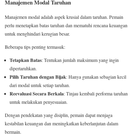
Manajemen Modal Taruhan
Manajemen modal adalah aspek krusial dalam taruhan. Pemain
perlu menetapkan batas taruhan dan mematuhi rencana keuangan
untuk menghindari kerugian besar.
Beberapa tips penting termasuk:
Tetapkan Batas
: Tentukan jumlah maksimum yang ingin
dipertaruhkan.
Pilih Taruhan dengan Bijak
: Hanya gunakan sebagian kecil
dari modal untuk setiap taruhan.
Reevaluasi Secara Berkala
: Tinjau kembali performa taruhan
untuk melakukan penyesuaian.
Dengan pendekatan yang disiplin, pemain dapat menjaga
kestabilan keuangan dan meningkatkan keberlanjutan dalam
bermain.