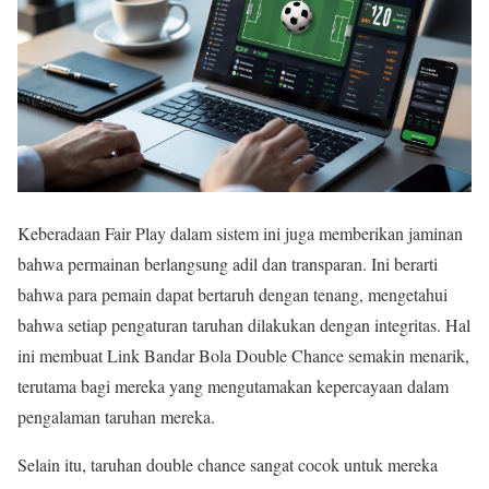
Keberadaan Fair Play dalam sistem ini juga memberikan jaminan
bahwa permainan berlangsung adil dan transparan. Ini berarti
bahwa para pemain dapat bertaruh dengan tenang, mengetahui
bahwa setiap pengaturan taruhan dilakukan dengan integritas. Hal
ini membuat Link Bandar Bola Double Chance semakin menarik,
terutama bagi mereka yang mengutamakan kepercayaan dalam
pengalaman taruhan mereka.
Selain itu, taruhan double chance sangat cocok untuk mereka