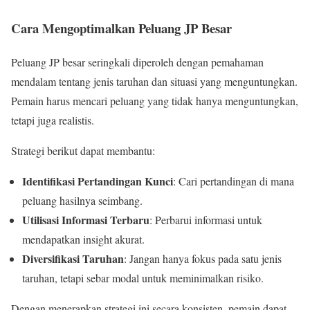
Cara Mengoptimalkan Peluang JP Besar
Peluang JP besar seringkali diperoleh dengan pemahaman
mendalam tentang jenis taruhan dan situasi yang menguntungkan.
Pemain harus mencari peluang yang tidak hanya menguntungkan,
tetapi juga realistis.
Strategi berikut dapat membantu:
Identifikasi Pertandingan Kunci
: Cari pertandingan di mana
peluang hasilnya seimbang.
Utilisasi Informasi Terbaru
: Perbarui informasi untuk
mendapatkan insight akurat.
Diversifikasi Taruhan
: Jangan hanya fokus pada satu jenis
taruhan, tetapi sebar modal untuk meminimalkan risiko.
Dengan menerapkan strategi ini secara konsisten, pemain dapat