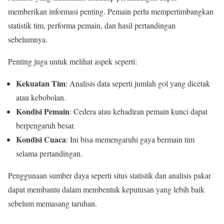
memberikan informasi penting. Pemain perlu mempertimbangkan
statistik tim, performa pemain, dan hasil pertandingan
sebelumnya.
Penting juga untuk melihat aspek seperti:
Kekuatan Tim
: Analisis data seperti jumlah gol yang dicetak
atau kebobolan.
Kondisi Pemain
: Cedera atau kehadiran pemain kunci dapat
berpengaruh besar.
Kondisi Cuaca
: Ini bisa memengaruhi gaya bermain tim
selama pertandingan.
Penggunaan sumber daya seperti situs statistik dan analisis pakar
dapat membantu dalam membentuk keputusan yang lebih baik
sebelum memasang taruhan.