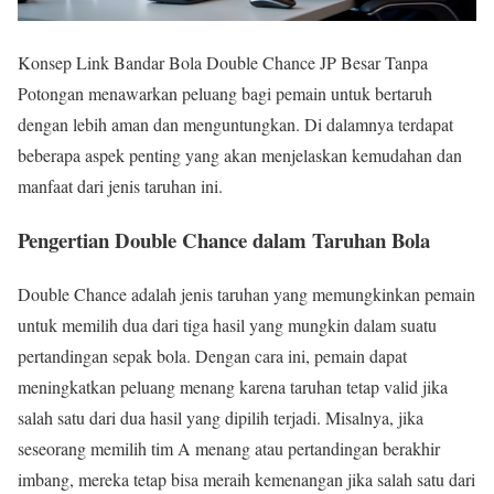
Konsep Link Bandar Bola Double Chance JP Besar Tanpa
Potongan menawarkan peluang bagi pemain untuk bertaruh
dengan lebih aman dan menguntungkan. Di dalamnya terdapat
beberapa aspek penting yang akan menjelaskan kemudahan dan
manfaat dari jenis taruhan ini.
Pengertian Double Chance dalam Taruhan Bola
Double Chance adalah jenis taruhan yang memungkinkan pemain
untuk memilih dua dari tiga hasil yang mungkin dalam suatu
pertandingan sepak bola. Dengan cara ini, pemain dapat
meningkatkan peluang menang karena taruhan tetap valid jika
salah satu dari dua hasil yang dipilih terjadi. Misalnya, jika
seseorang memilih tim A menang atau pertandingan berakhir
imbang, mereka tetap bisa meraih kemenangan jika salah satu dari