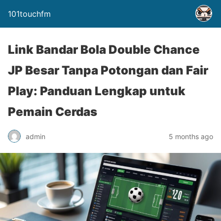
101touchfm
Link Bandar Bola Double Chance
JP Besar Tanpa Potongan dan Fair
Play: Panduan Lengkap untuk
Pemain Cerdas
admin
5 months ago