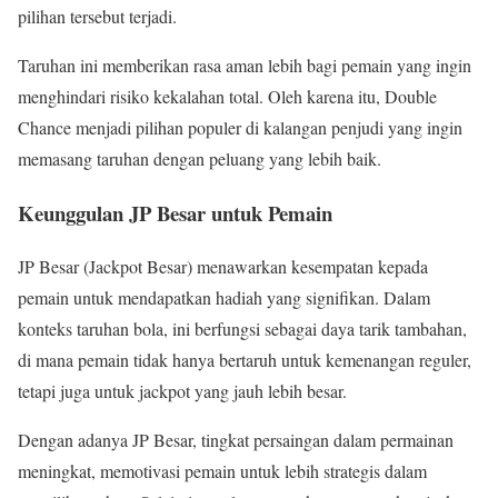
pilihan tersebut terjadi.
Taruhan ini memberikan rasa aman lebih bagi pemain yang ingin
menghindari risiko kekalahan total. Oleh karena itu, Double
Chance menjadi pilihan populer di kalangan penjudi yang ingin
memasang taruhan dengan peluang yang lebih baik.
Keunggulan JP Besar untuk Pemain
JP Besar (Jackpot Besar) menawarkan kesempatan kepada
pemain untuk mendapatkan hadiah yang signifikan. Dalam
konteks taruhan bola, ini berfungsi sebagai daya tarik tambahan,
di mana pemain tidak hanya bertaruh untuk kemenangan reguler,
tetapi juga untuk jackpot yang jauh lebih besar.
Dengan adanya JP Besar, tingkat persaingan dalam permainan
meningkat, memotivasi pemain untuk lebih strategis dalam