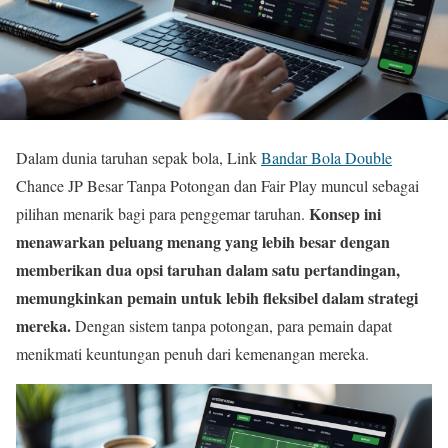
Dalam dunia taruhan sepak bola, Link
Bandar Bola Double
Chance JP Besar Tanpa Potongan dan Fair Play muncul sebagai
Konsep ini
pilihan menarik bagi para penggemar taruhan.
menawarkan peluang menang yang lebih besar dengan
memberikan dua opsi taruhan dalam satu pertandingan,
memungkinkan pemain untuk lebih fleksibel dalam strategi
mereka.
Dengan sistem tanpa potongan, para pemain dapat
menikmati keuntungan penuh dari kemenangan mereka.