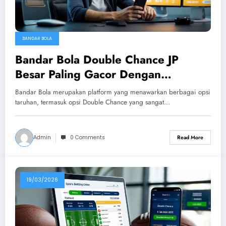
BANDAR BOLA
Bandar Bola Double Chance JP
Besar Paling Gacor Dengan
Withdraw Cepat Dan Aman
Bandar Bola merupakan platform yang menawarkan berbagai opsi
taruhan, termasuk opsi Double Chance yang sangat…
Admin
0 Comments
Read More
19/03/2026