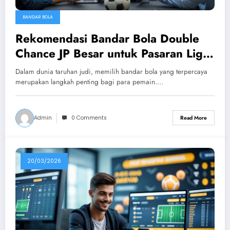
BANDAR BOLA
Rekomendasi Bandar Bola Double
Chance JP Besar untuk Pasaran Liga
Dunia Terkini
Dalam dunia taruhan judi, memilih bandar bola yang terpercaya
merupakan langkah penting bagi para pemain.…
Admin
0 Comments
Read More
20/03/2026