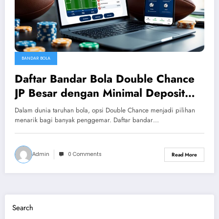
BANDAR BOLA
Daftar Bandar Bola Double Chance
JP Besar dengan Minimal Deposit
Rendah untuk Pemain Cerdas
Dalam dunia taruhan bola, opsi Double Chance menjadi pilihan
menarik bagi banyak penggemar. Daftar bandar…
Admin
0 Comments
Read More
Search