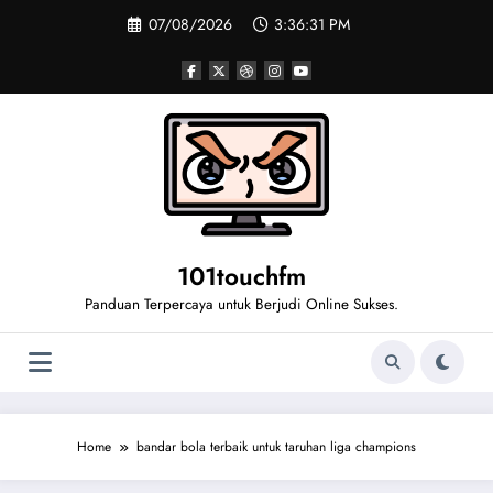
Skip
07/08/2026
3:36:31 PM
to
content
101touchfm
Panduan Terpercaya untuk Berjudi Online Sukses.
Home
bandar bola terbaik untuk taruhan liga champions