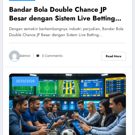
Bandar Bola Double Chance JP
Besar dengan Sistem Live Betting
Terbaik untuk Pengalaman Optimal
Dengan semakin berkembangnya industri perjudian, Bandar Bola
Double Chance JP Besar dengan Sistem Live Betting…
Admin
0 Comments
Read More
21/03/2026