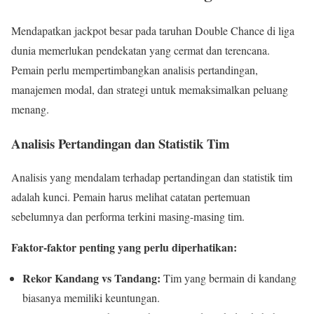
Mendapatkan jackpot besar pada taruhan Double Chance di liga
dunia memerlukan pendekatan yang cermat dan terencana.
Pemain perlu mempertimbangkan analisis pertandingan,
manajemen modal, dan strategi untuk memaksimalkan peluang
menang.
Analisis Pertandingan dan Statistik Tim
Analisis yang mendalam terhadap pertandingan dan statistik tim
adalah kunci. Pemain harus melihat catatan pertemuan
sebelumnya dan performa terkini masing-masing tim.
Faktor-faktor penting yang perlu diperhatikan:
Rekor Kandang vs Tandang:
Tim yang bermain di kandang
biasanya memiliki keuntungan.