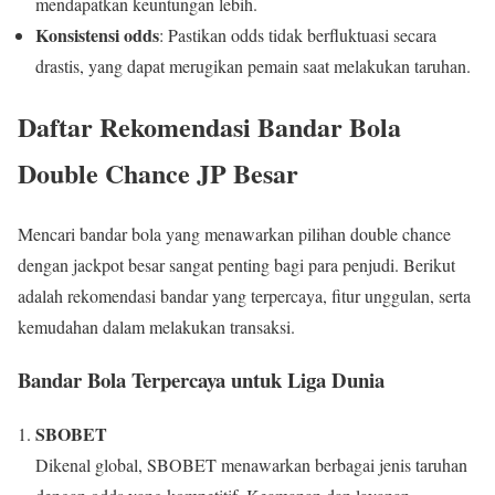
mendapatkan keuntungan lebih.
Konsistensi odds
: Pastikan odds tidak berfluktuasi secara
drastis, yang dapat merugikan pemain saat melakukan taruhan.
Daftar Rekomendasi Bandar Bola
Double Chance JP Besar
Mencari bandar bola yang menawarkan pilihan double chance
dengan jackpot besar sangat penting bagi para penjudi. Berikut
adalah rekomendasi bandar yang terpercaya, fitur unggulan, serta
kemudahan dalam melakukan transaksi.
Bandar Bola Terpercaya untuk Liga Dunia
SBOBET
Dikenal global, SBOBET menawarkan berbagai jenis taruhan