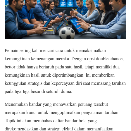
Pemain sering kali mencari cara untuk memaksimalkan
kemungkinan kemenangan mereka. Dengan opsi double chance,
bettor tidak hanya bertaruh pada satu hasil, tetapi memiliki dua
kemungkinan hasil untuk dipertimbangkan. Ini memberikan
keunggulan strategis dan kepercayaan diri saat memasang taruhan
pada liga-liga besar di seluruh dunia.
Menemukan bandar yang menawarkan peluang tersebut
merupakan kunci untuk mengoptimalkan pengalaman taruhan.
Topik ini akan membahas daftar bandar bola yang
direkomendasikan dan strategi efektif dalam memanfaatkan