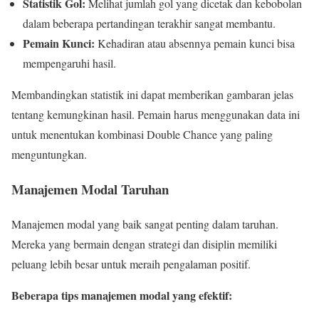
Statistik Gol:
Melihat jumlah gol yang dicetak dan kebobolan
dalam beberapa pertandingan terakhir sangat membantu.
Pemain Kunci:
Kehadiran atau absennya pemain kunci bisa
mempengaruhi hasil.
Membandingkan statistik ini dapat memberikan gambaran jelas
tentang kemungkinan hasil. Pemain harus menggunakan data ini
untuk menentukan kombinasi Double Chance yang paling
menguntungkan.
Manajemen Modal Taruhan
Manajemen modal yang baik sangat penting dalam taruhan.
Mereka yang bermain dengan strategi dan disiplin memiliki
peluang lebih besar untuk meraih pengalaman positif.
Beberapa tips manajemen modal yang efektif: