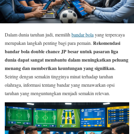
Dalam dunia taruhan judi, memilih
bandar bola
yang terpercaya
Rekomendasi
merupakan langkah penting bagi para pemain.
bandar bola double chance JP besar untuk pasaran liga
dunia dapat sangat membantu dalam meningkatkan peluang
menang dan memberikan keuntungan yang signifikan.
Seiring dengan semakin tingginya minat terhadap taruhan
olahraga, informasi tentang bandar yang menawarkan opsi
taruhan yang menguntungkan menjadi semakin relevan.