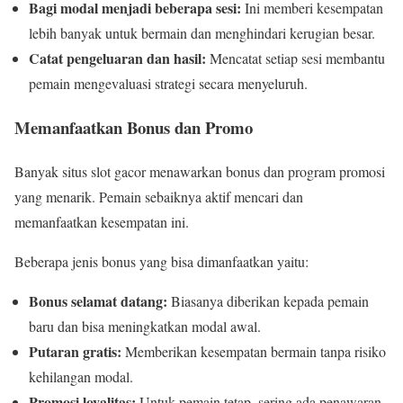
Bagi modal menjadi beberapa sesi:
Ini memberi kesempatan
lebih banyak untuk bermain dan menghindari kerugian besar.
Catat pengeluaran dan hasil:
Mencatat setiap sesi membantu
pemain mengevaluasi strategi secara menyeluruh.
Memanfaatkan Bonus dan Promo
Banyak situs slot gacor menawarkan bonus dan program promosi
yang menarik. Pemain sebaiknya aktif mencari dan
memanfaatkan kesempatan ini.
Beberapa jenis bonus yang bisa dimanfaatkan yaitu:
Bonus selamat datang:
Biasanya diberikan kepada pemain
baru dan bisa meningkatkan modal awal.
Putaran gratis:
Memberikan kesempatan bermain tanpa risiko
kehilangan modal.
Promosi loyalitas:
Untuk pemain tetap, sering ada penawaran