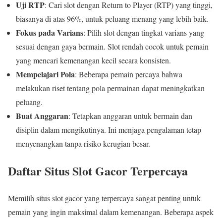
Uji RTP
: Cari slot dengan Return to Player (RTP) yang tinggi,
biasanya di atas 96%, untuk peluang menang yang lebih baik.
Fokus pada Varians
: Pilih slot dengan tingkat varians yang
sesuai dengan gaya bermain. Slot rendah cocok untuk pemain
yang mencari kemenangan kecil secara konsisten.
Mempelajari Pola
: Beberapa pemain percaya bahwa
melakukan riset tentang pola permainan dapat meningkatkan
peluang.
Buat Anggaran
: Tetapkan anggaran untuk bermain dan
disiplin dalam mengikutinya. Ini menjaga pengalaman tetap
menyenangkan tanpa risiko kerugian besar.
Daftar Situs Slot Gacor Terpercaya
Memilih situs slot gacor yang terpercaya sangat penting untuk
pemain yang ingin maksimal dalam kemenangan. Beberapa aspek