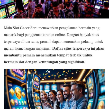
Main Slot Gacor Seru menawarkan pengalaman bermain yang
menarik bagi penggemar taruhan online. Dengan banyak situs
terpercaya di luar sana, pemain dapat menemukan peluang untuk
Daftar situs terpercaya ini akan
meraih kemenangan maksimal.
membantu pemain menemukan tempat terbaik untuk
bermain slot dengan keuntungan yang signifikan.