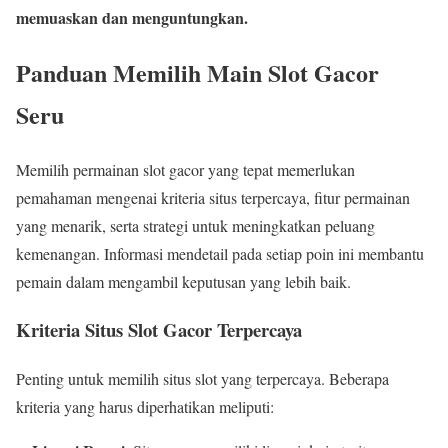
memuaskan dan menguntungkan.
Panduan Memilih Main Slot Gacor
Seru
Memilih permainan slot gacor yang tepat memerlukan
pemahaman mengenai kriteria situs terpercaya, fitur permainan
yang menarik, serta strategi untuk meningkatkan peluang
kemenangan. Informasi mendetail pada setiap poin ini membantu
pemain dalam mengambil keputusan yang lebih baik.
Kriteria Situs Slot Gacor Terpercaya
Penting untuk memilih situs slot yang terpercaya. Beberapa
kriteria yang harus diperhatikan meliputi: