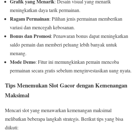
Grafik yang Menarik
: Desain visual yang menarik
meningkatkan daya tarik permainan.
Ragam Permainan
: Pilihan jenis permainan memberikan
variasi dan mencegah kebosanan.
Bonus dan Promosi
: Penawaran bonus dapat meningkatkan
saldo pemain dan memberi peluang lebih banyak untuk
menang.
Mode Demo
: Fitur ini memungkinkan pemain mencoba
permainan secara gratis sebelum menginvestasikan uang nyata.
Tips Menemukan Slot Gacor dengan Kemenangan
Maksimal
Mencari slot yang menawarkan kemenangan maksimal
melibatkan beberapa langkah strategis. Berikut tips yang bisa
diikuti: