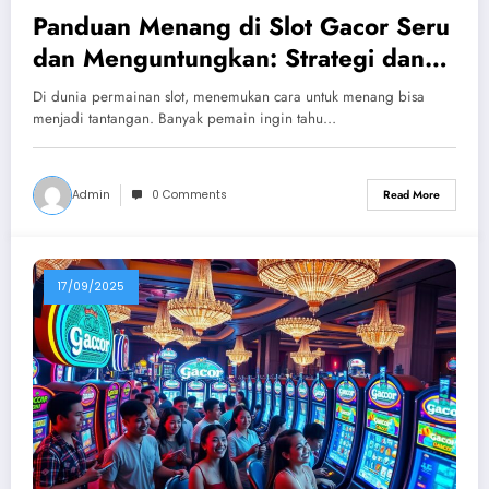
Panduan Menang di Slot Gacor Seru
dan Menguntungkan: Strategi dan
Tips Terbaik
Di dunia permainan slot, menemukan cara untuk menang bisa
menjadi tantangan. Banyak pemain ingin tahu…
Admin
0 Comments
Read More
17/09/2025