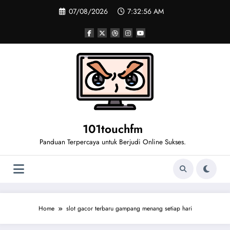
Skip
07/08/2026
7:32:57 AM
to
content
101touchfm
Panduan Terpercaya untuk Berjudi Online Sukses.
Home
slot gacor terbaru gampang menang setiap hari