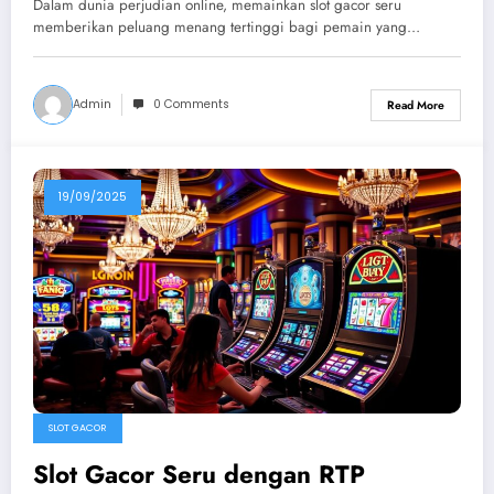
Dalam dunia perjudian online, memainkan slot gacor seru
memberikan peluang menang tertinggi bagi pemain yang…
Admin
0 Comments
Read More
19/09/2025
SLOT GACOR
Slot Gacor Seru dengan RTP