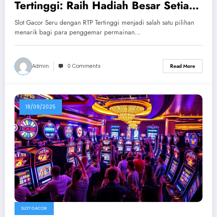
Tertinggi: Raih Hadiah Besar Setiap
Putaran
Slot Gacor Seru dengan RTP Tertinggi menjadi salah satu pilihan
menarik bagi para penggemar permainan…
Admin
0 Comments
Read More
18/09/2025
SLOT GACOR