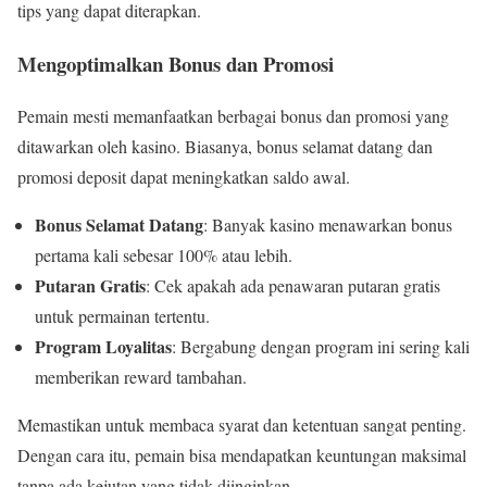
tips yang dapat diterapkan.
Mengoptimalkan Bonus dan Promosi
Pemain mesti memanfaatkan berbagai bonus dan promosi yang
ditawarkan oleh kasino. Biasanya, bonus selamat datang dan
promosi deposit dapat meningkatkan saldo awal.
Bonus Selamat Datang
: Banyak kasino menawarkan bonus
pertama kali sebesar 100% atau lebih.
Putaran Gratis
: Cek apakah ada penawaran putaran gratis
untuk permainan tertentu.
Program Loyalitas
: Bergabung dengan program ini sering kali
memberikan reward tambahan.
Memastikan untuk membaca syarat dan ketentuan sangat penting.
Dengan cara itu, pemain bisa mendapatkan keuntungan maksimal
tanpa ada kejutan yang tidak diinginkan.