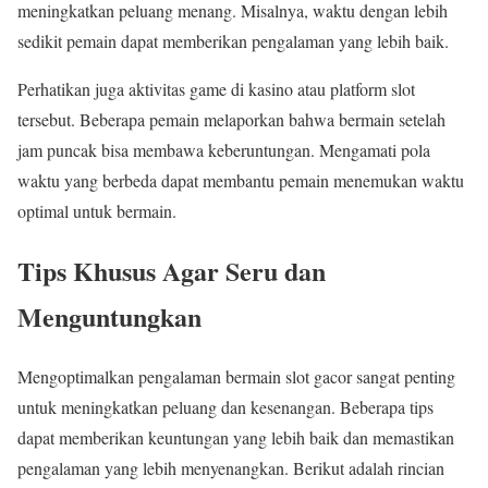
meningkatkan peluang menang. Misalnya, waktu dengan lebih
sedikit pemain dapat memberikan pengalaman yang lebih baik.
Perhatikan juga aktivitas game di kasino atau platform slot
tersebut. Beberapa pemain melaporkan bahwa bermain setelah
jam puncak bisa membawa keberuntungan. Mengamati pola
waktu yang berbeda dapat membantu pemain menemukan waktu
optimal untuk bermain.
Tips Khusus Agar Seru dan
Menguntungkan
Mengoptimalkan pengalaman bermain slot gacor sangat penting
untuk meningkatkan peluang dan kesenangan. Beberapa tips
dapat memberikan keuntungan yang lebih baik dan memastikan
pengalaman yang lebih menyenangkan. Berikut adalah rincian