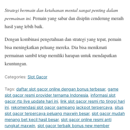
Strategi bermain dan ketahanan mental sangat penting dalam
permainan ini.
Pemain yang sabar dan disiplin cenderung meraih
hasil yang lebih baik.
Dengan kombinasi pengetahuan dan strategi yang tepat, pemain
bisa meningkatkan peluang mereka. Dia bisa menikmati
permainan sambil tetap memiliki harapan untuk mendapatkan
keuntungan.
Categories:
Slot Gacor
Tags:
daftar slot gacor online dengan bonus terbesar
,
game
slot gacor resmi provider ternama Indonesia
,
informasi slot
gacor rtp live update hari ini
,
link slot gacor resmi rtp tinggi hari
ini
,
rekomendasi slot gacor gampang jackpot terpercaya
,
situs
slot gacor terpercaya peluang maxwin besar
,
slot gacor mudah
menang bet kecil hasil besar
,
slot gacor online resmi anti
rungkat maxwin
,
slot gacor terbaik bonus new member