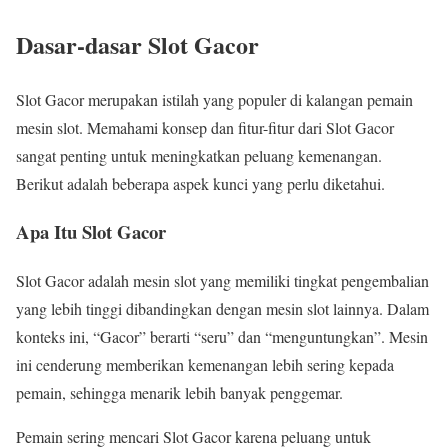
Dasar-dasar Slot Gacor
Slot Gacor merupakan istilah yang populer di kalangan pemain
mesin slot. Memahami konsep dan fitur-fitur dari Slot Gacor
sangat penting untuk meningkatkan peluang kemenangan.
Berikut adalah beberapa aspek kunci yang perlu diketahui.
Apa Itu Slot Gacor
Slot Gacor adalah mesin slot yang memiliki tingkat pengembalian
yang lebih tinggi dibandingkan dengan mesin slot lainnya. Dalam
konteks ini, “Gacor” berarti “seru” dan “menguntungkan”. Mesin
ini cenderung memberikan kemenangan lebih sering kepada
pemain, sehingga menarik lebih banyak penggemar.
Pemain sering mencari Slot Gacor karena peluang untuk