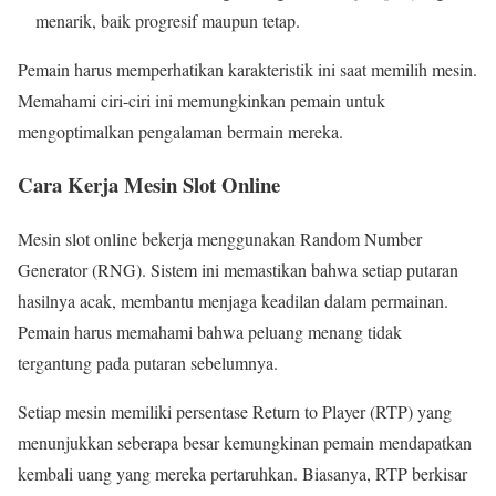
menarik, baik progresif maupun tetap.
Pemain harus memperhatikan karakteristik ini saat memilih mesin.
Memahami ciri-ciri ini memungkinkan pemain untuk
mengoptimalkan pengalaman bermain mereka.
Cara Kerja Mesin Slot Online
Mesin slot online bekerja menggunakan Random Number
Generator (RNG). Sistem ini memastikan bahwa setiap putaran
hasilnya acak, membantu menjaga keadilan dalam permainan.
Pemain harus memahami bahwa peluang menang tidak
tergantung pada putaran sebelumnya.
Setiap mesin memiliki persentase Return to Player (RTP) yang
menunjukkan seberapa besar kemungkinan pemain mendapatkan
kembali uang yang mereka pertaruhkan. Biasanya, RTP berkisar