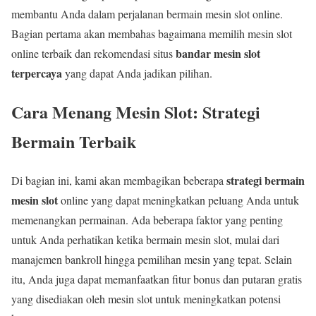
membantu Anda dalam perjalanan bermain mesin slot online.
Bagian pertama akan membahas bagaimana memilih mesin slot
bandar mesin slot
online terbaik dan rekomendasi situs
terpercaya
yang dapat Anda jadikan pilihan.
Cara Menang Mesin Slot: Strategi
Bermain Terbaik
strategi bermain
Di bagian ini, kami akan membagikan beberapa
mesin slot
online yang dapat meningkatkan peluang Anda untuk
memenangkan permainan. Ada beberapa faktor yang penting
untuk Anda perhatikan ketika bermain mesin slot, mulai dari
manajemen bankroll hingga pemilihan mesin yang tepat. Selain
itu, Anda juga dapat memanfaatkan fitur bonus dan putaran gratis
yang disediakan oleh mesin slot untuk meningkatkan potensi