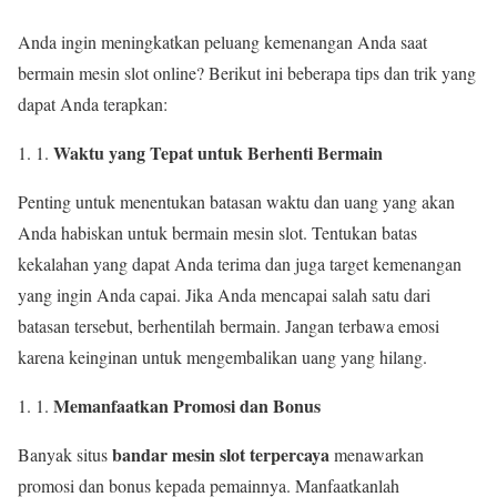
Anda ingin meningkatkan peluang kemenangan Anda saat
bermain mesin slot online? Berikut ini beberapa tips dan trik yang
dapat Anda terapkan:
Waktu yang Tepat untuk Berhenti Bermain
Penting untuk menentukan batasan waktu dan uang yang akan
Anda habiskan untuk bermain mesin slot. Tentukan batas
kekalahan yang dapat Anda terima dan juga target kemenangan
yang ingin Anda capai. Jika Anda mencapai salah satu dari
batasan tersebut, berhentilah bermain. Jangan terbawa emosi
karena keinginan untuk mengembalikan uang yang hilang.
Memanfaatkan Promosi dan Bonus
bandar mesin slot terpercaya
Banyak situs
menawarkan
promosi dan bonus kepada pemainnya. Manfaatkanlah