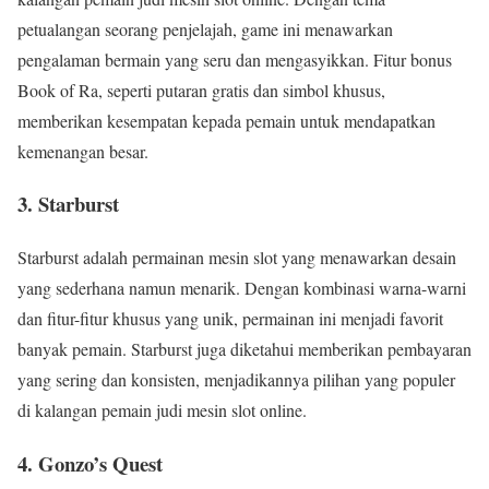
petualangan seorang penjelajah, game ini menawarkan
pengalaman bermain yang seru dan mengasyikkan. Fitur bonus
Book of Ra, seperti putaran gratis dan simbol khusus,
memberikan kesempatan kepada pemain untuk mendapatkan
kemenangan besar.
3. Starburst
Starburst adalah permainan mesin slot yang menawarkan desain
yang sederhana namun menarik. Dengan kombinasi warna-warni
dan fitur-fitur khusus yang unik, permainan ini menjadi favorit
banyak pemain. Starburst juga diketahui memberikan pembayaran
yang sering dan konsisten, menjadikannya pilihan yang populer
di kalangan pemain judi mesin slot online.
4. Gonzo’s Quest