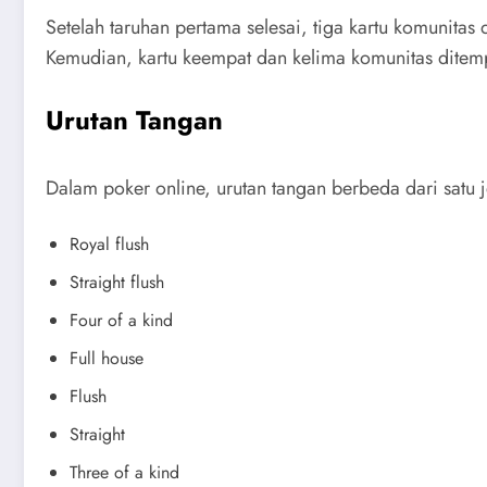
Setelah taruhan pertama selesai, tiga kartu komunitas
Kemudian, kartu keempat dan kelima komunitas ditemp
Urutan Tangan
Dalam poker online, urutan tangan berbeda dari satu
Royal flush
Straight flush
Four of a kind
Full house
Flush
Straight
Three of a kind