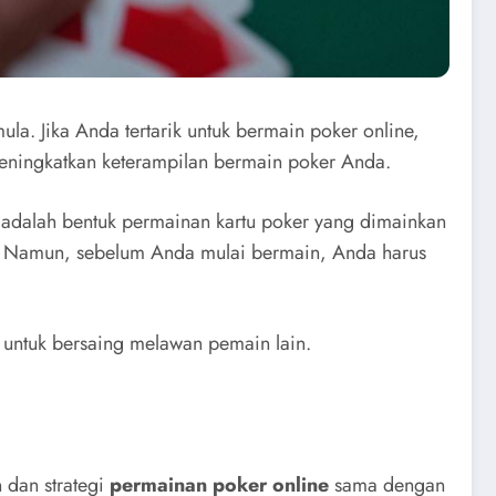
la. Jika Anda tertarik untuk bermain poker online,
 meningkatkan keterampilan bermain poker Anda.
ne adalah bentuk permainan kartu poker yang dimainkan
n. Namun, sebelum Anda mulai bermain, Anda harus
p untuk bersaing melawan pemain lain.
 dan strategi
permainan poker online
sama dengan