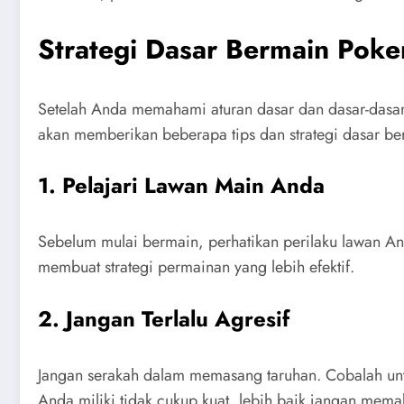
Strategi Dasar Bermain Poke
Setelah Anda memahami aturan dasar dan dasar-dasar
akan memberikan beberapa tips dan strategi dasar 
1. Pelajari Lawan Main Anda
Sebelum mulai bermain, perhatikan perilaku lawan A
membuat strategi permainan yang lebih efektif.
2. Jangan Terlalu Agresif
Jangan serakah dalam memasang taruhan. Cobalah unt
Anda miliki tidak cukup kuat, lebih baik jangan mema