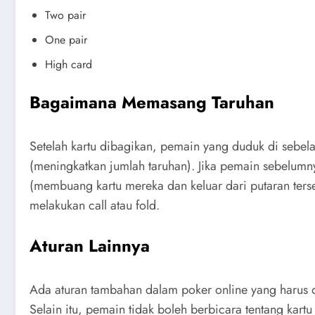
Two pair
One pair
High card
Bagaimana Memasang Taruhan
Setelah kartu dibagikan, pemain yang duduk di sebel
(meningkatkan jumlah taruhan). Jika pemain sebelumny
(membuang kartu mereka dan keluar dari putaran terse
melakukan call atau fold.
Aturan Lainnya
Ada aturan tambahan dalam poker online yang harus d
Selain itu, pemain tidak boleh berbicara tentang kar