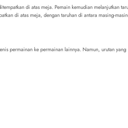
 ditempatkan di atas meja. Pemain kemudian melanjutkan tar
atkan di atas meja, dengan taruhan di antara masing-masin
 jenis permainan ke permainan lainnya. Namun, urutan yang