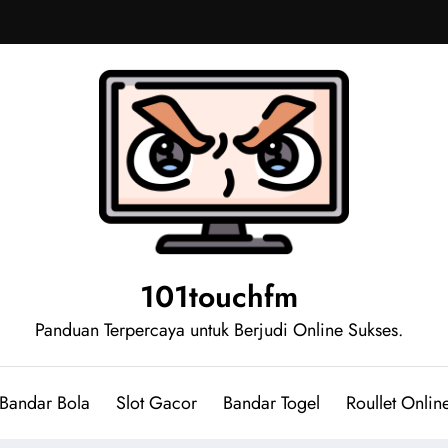
101touchfm
Panduan Terpercaya untuk Berjudi Online Sukses.
Bandar Bola
Slot Gacor
Bandar Togel
Roullet Onlin