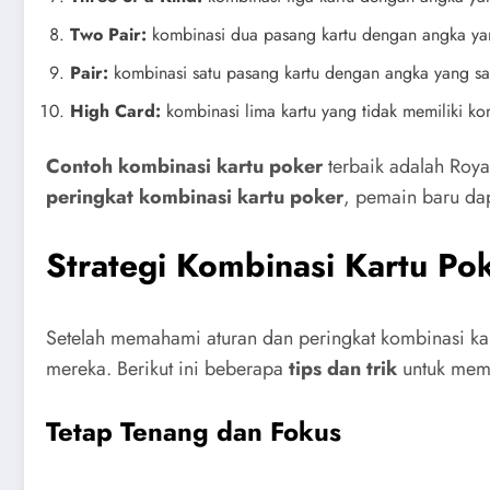
Two Pair:
kombinasi dua pasang kartu dengan angka yang
Pair:
kombinasi satu pasang kartu dengan angka yang sama
High Card:
kombinasi lima kartu yang tidak memiliki kom
Contoh kombinasi kartu poker
terbaik adalah Roya
peringkat kombinasi kartu poker
, pemain baru da
Strategi Kombinasi Kartu Po
Setelah memahami aturan dan peringkat kombinasi kar
mereka. Berikut ini beberapa
tips dan trik
untuk mem
Tetap Tenang dan Fokus