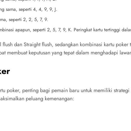
 sama, seperti 4, 4, 9, 9, J.
, seperti 2, 2, 5, 7, 9.
binasi apapun, seperti 2, 5, 7, 9, K. Peringkat kartu tertinggi da
l flush dan Straight flush, sedangkan kombinasi kartu pok
pat membuat keputusan yang tepat dalam menghadapi lawa
ker
tu poker, penting bagi pemain baru untuk memiliki strateg
aksimalkan peluang kemenangan: