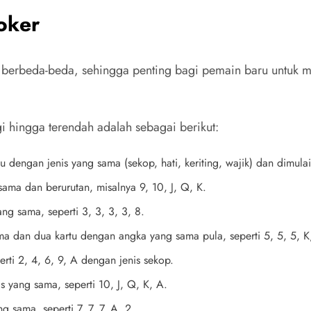
oker
ng berbeda-beda, sehingga penting bagi pemain baru untuk 
gi hingga terendah adalah sebagai berikut:
u dengan jenis yang sama (sekop, hati, keriting, wajik) dan dimulai 
ama dan berurutan, misalnya 9, 10, J, Q, K.
g sama, seperti 3, 3, 3, 3, 8.
a dan dua kartu dengan angka yang sama pula, seperti 5, 5, 5, K
rti 2, 4, 6, 9, A dengan jenis sekop.
is yang sama, seperti 10, J, Q, K, A.
 sama, seperti 7, 7, 7, A, 2.