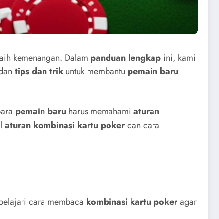
raih kemenangan. Dalam
panduan lengkap
ini, kami
 dan
tips dan trik
untuk membantu
pemain baru
para
pemain baru
harus memahami
aturan
il
aturan kombinasi kartu poker
dan cara
pelajari cara membaca
kombinasi kartu poker
agar