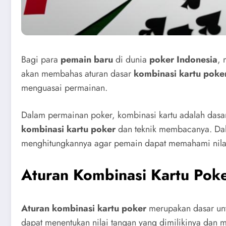
Bagi para
pemain baru
di dunia
poker Indonesia
,
akan membahas aturan dasar
kombinasi kartu poke
menguasai permainan.
Dalam permainan poker, kombinasi kartu adalah dasar 
kombinasi kartu poker
dan teknik membacanya. Dala
menghitungkannya agar pemain dapat memahami nilai 
Aturan Kombinasi Kartu Pok
Aturan kombinasi kartu poker
merupakan dasar un
dapat menentukan nilai tangan yang dimilikinya dan 