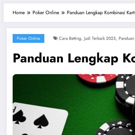
Home
Poker Online
Panduan Lengkap Kombinasi Kart
,
,
Poker Online
Cara Betting
Judi Terbaik 2023
Panduan 
Panduan Lengkap Ko