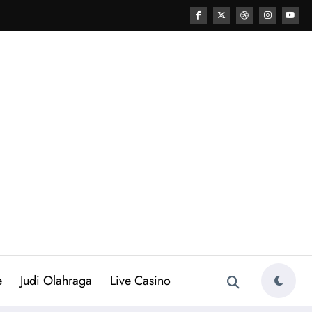
e
Judi Olahraga
Live Casino