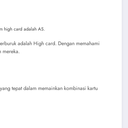
lam high card adalah AS.
er terburuk adalah High card. Dengan memahami
n mereka.
i yang tepat dalam memainkan kombinasi kartu